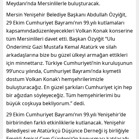
Meydanı’nda Mersinlilerle buluşturacak.
Mersin Yenişehir Belediye Başkanı Abdullah Özyiğit,
29 Ekim Cumhuriyet Bayramı’nın 99.yılı kutlamaları
kapsamındadüzenleyecekleri Volkan Konak konserine
tüm Mersinlileri davet etti. Başkan Özyiğit “
Ulu
Önderimiz Gazi Mustafa Kemal Atatürk ve silah
arkadaşlarına
bize bu güzel ülkeyi armağan ettikleri
için
minnettarız
.
Türkiye Cumhuriyeti’nin kuruluşunun
99’uncu yılı
n
da,
Cumhuriyet
Bayramı’nda
kıymetli
dostum Volkan Konak’ı
hemşehrilerimizle
buluşturacağız.
En güzel şarkıları
Cumhuriyet için hep
bir ağızdan söyleyeceğiz.
Tüm
hemşehirle
rimi
bu
büyük coşkuya bekliyorum
.
”
dedi.
29 Ekim Cumhuriyet Bayramı’nın 99.yılı Yenişehir’de
birbirinden farklı etkinliklerle kutlanacak. Yenişehir
Belediyesi ve Atatürkçü Düşünce Derneği iş birliğiyle
Emekli Amiral Cem Gürdeniz’in konuşmacı katılacağı