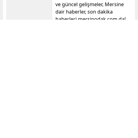
ve güncel gelişmeler, Mersine
dair haberler, son dakika
haberleri mersinodak.com da!
mersinodak
Benzer Konular
Toroslar’da Sosyal
Mersin’de 7’den 70’e
Belediyecilikle
herkes bilimle