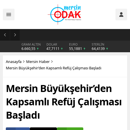
Günlük Stil İçin Erkek Sneaker Önerileri
GRAM ALTIN
DOLAR
EURO
STERLİN
6.660,55
47,7111
55,1881
64,4139
Anasayfa
Mersin Haber
Mersin Büyükşehir’den Kapsamlı Refüj Çalışması Başladı
Mersin Büyükşehir’den
Kapsamlı Refüj Çalışması
Başladı