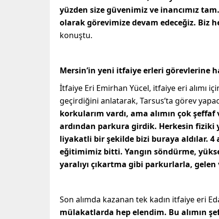
yüzden size güvenimiz ve inancımız tam.
olarak görevimize devam edeceğiz. Biz h
konuştu.
Mersin’in yeni itfaiye erleri görevlerine h
İtfaiye Eri Emirhan Yücel, itfaiye eri alımı i
geçirdiğini anlatarak, Tarsus’ta görev yapac
korkularım vardı, ama alımın çok şeffaf v
ardından parkura girdik. Herkesin fiziki
liyakatli bir şekilde bizi buraya aldılar. 
eğitimimiz bitti. Yangın söndürme, yükse
yaralıyı çıkartma gibi parkurlarla, gele
Son alımda kazanan tek kadın itfaiye eri Ed
mülakatlarda hep elendim. Bu alımın şef