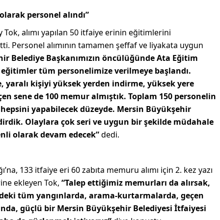
olarak personel alındı”
Tok, alımı yapılan 50 itfaiye erinin eğitimlerini
tti. Personel alımının tamamen şeffaf ve liyakata uygun
ir Belediye Başkanımızın öncülüğünde Ata Eğitim
eğitimler tüm personelimize verilmeye başlandı.
, yaralı kişiyi yüksek yerden indirme, yüksek yere
çen sene de 100 memur almıştık. Toplam 150 personelin
 hepsini yapabilecek düzeyde. Mersin Büyükşehir
dirdik. Olaylara çok seri ve uygun bir şekilde müdahale
enli olarak devam edecek”
dedi.
ğı’na, 133 itfaiye eri 60 zabıta memuru alımı için 2. kez yazı
rine ekleyen Tok,
“Talep ettiğimiz memurları da alırsak,
in’deki tüm yangınlarda, arama-kurtarmalarda, geçen
nda, güçlü bir Mersin Büyükşehir Belediyesi İtfaiyesi