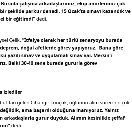
 Burada çalışma arkadaşlarımız, ekip amirlerimiz çok
t bir şekilde parkur denedi. 15 Ocak’ta sınavı kazandık ve
el bir eğitimdi”
dedi.
sel Çelik,
“İtfaiye olarak her türlü senaryoyu burada
deprem, doğal afetlerde görev yapıyoruz. Bana göre
nkü yazılı sınav ve uygulamalı sınav var. Mersin’i
ız. Belki 30-40 sene burada gururla görev
 izlediler
bul’dan gelen Cihangir Tunçok, oğlunun alım sürecinin çok
 değildik, ama başarılı olduğuna inanıyoruz. Yalnız
 arkadaşlarla gurur duyduk. Alımın kesinlikle şeffaf
rum”
dedi.