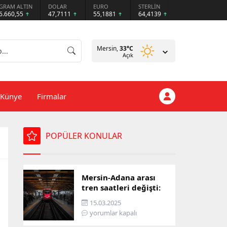
GRAM ALTIN
DOLAR
EURO
STERLİN
6.660,55
47,7111
55,1881
64,4139
Mersin,
33
°C
Açık
Künye
Firmalar
POPÜLER KONULAR
Mersin-Adana arası
tren saatleri değişti:
İşte yeni ulaşım listesi
15.03.2025
yorumlar kapalı