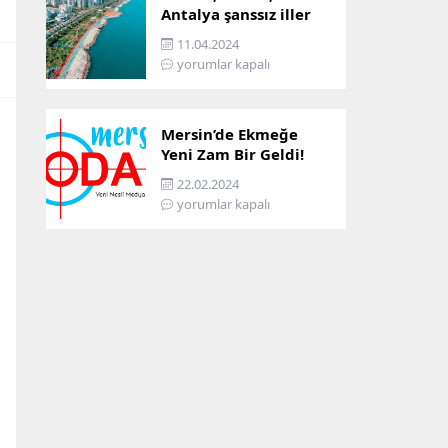
Antalya şanssız iller
arasına girdi: İşte
11.04.2024
sebebi…
yorumlar kapalı
Mersin’de Ekmeğe
Yeni Zam Bir Geldi!
İşte Mersin’in Zamlı
22.02.2024
Ekmek Fiyatı!
yorumlar kapalı