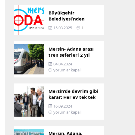
Büyükşehir
Belediyesi’nden
Mersin ve Adana arası
15.03.2025
1
ulaşım başladı
Mersin- Adana arası
tren seferleri 2 yıl
boyunca
04.04.2024
çalışmayacak
yorumlar kapalı
Mersin’de devrim gibi
karar: Her ev tek tek
incelenecek!
16.09.2024
yorumlar kapalı
Mersin, Adana,