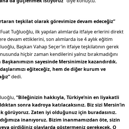
daha da güçlenmek istiyoruz”
diye konuştu.
urtaran teşkilat olarak görevimize devam edeceğiz”
uat Tuğluoğlu, ilk yapılan alımlarda itfaiye erlerini direkt
re devam ettiklerini, son alımlarda ise 4 aylık eğitim
uğluoğlu, Başkan Vahap Seçer’in itfaiye teşkilatının gerek
nusunda hiçbir zaman kendilerini yalnız bırakmadığını
ın Başkanımızın sayesinde Mersinimize kazandırdık.
aşlarımızı eğiteceğiz, hem de diğer kurum ve
ağız”
dedi.
ğluoğlu,
“Bileğinizin hakkıyla, Türkiye’nin en liyakatli
ldıktan sonra kadroya katılacaksınız. Biz sizi Mersin’in
ak görüyoruz. Zaten iyi olduğunuz için buradasınız.
ırdığımıza inanıyoruz. Bizim inanmamızdan öte, sizin
 veya girdiğiniz olaylarda göstermeniz gerekecek. O