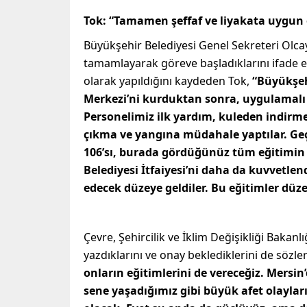
Tok: “Tamamen şeffaf ve liyakata uygun 
Büyükşehir Belediyesi Genel Sekreteri Olcay 
tamamlayarak göreve başladıklarını ifade e
olarak yapıldığını kaydeden Tok,
“Büyükşeh
Merkezi’ni kurduktan sonra, uygulamalı 
Personelimiz ilk yardım, kuleden indirme
çıkma ve yangına müdahale yaptılar. Ge
106’sı, burada gördüğünüz tüm eğitimin
Belediyesi İtfaiyesi’ni daha da kuvvetlen
edecek düzeye geldiler. Bu eğitimler düz
Çevre, Şehircilik ve İklim Değişikliği Bakanlı
yazdıklarını ve onay beklediklerini de sözle
onların eğitimlerini de vereceğiz. Mers
sene yaşadığımız gibi büyük afet olayları