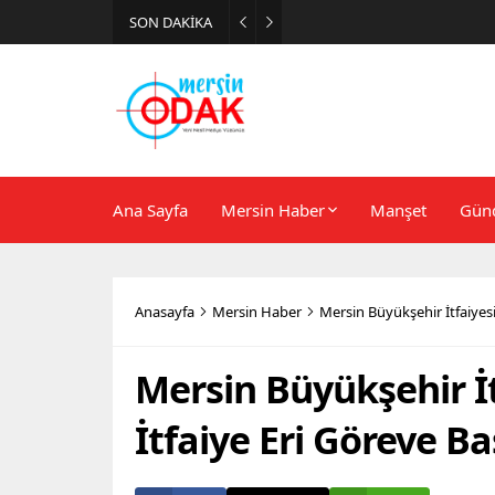
SON DAKİKA
Günlük Stil İçin Erkek Sneak
Ana Sayfa
Mersin Haber
Manşet
Gün
Anasayfa
Mersin Haber
Mersin Büyükşehir İtfaiyesi
Mersin Büyükşehir İt
İtfaiye Eri Göreve Ba