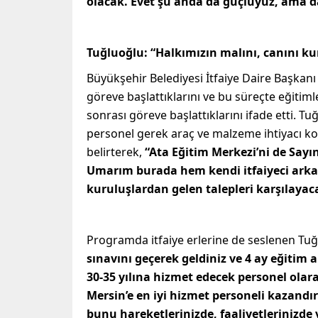
olacak. Evet şu anda da güçlüyüz, ama 
Tuğluoğlu: “Halkımızın malını, canını k
Büyükşehir Belediyesi İtfaiye Daire Başkanı F
göreve başlattıklarını ve bu süreçte eğitimle
sonrası göreve başlattıklarını ifade etti. T
personel gerek araç ve malzeme ihtiyacı ko
belirterek,
“Ata Eğitim Merkezi’ni de Say
Umarım burada hem kendi itfaiyeci arkad
kuruluşlardan gelen talepleri karşılayac
Programda itfaiye erlerine de seslenen Tu
sınavını geçerek geldiniz ve 4 ay eğitim a
30-35 yılına hizmet edecek personel olar
Mersin’e en iyi hizmet personeli kazand
bunu hareketlerinizde, faaliyetlerinizde