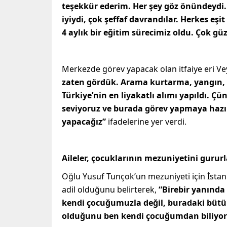
teşekkür ederim. Her şey göz önündeydi.
iyiydi, çok şeffaf davrandılar. Herkes eşi
4 aylık bir eğitim sürecimiz oldu. Çok güz
Merkezde görev yapacak olan itfaiye eri Vey
zaten gördük. Arama kurtarma, yangın, 
Türkiye’nin en liyakatlı alımı yapıldı. Çü
seviyoruz ve burada görev yapmaya hazır
yapacağız”
ifadelerine yer verdi.
Aileler, çocuklarının mezuniyetini gururla
Oğlu Yusuf Tunçok’un mezuniyeti için İstan
adil olduğunu belirterek,
“Birebir yanında
kendi çocuğumuzla değil, buradaki bütün
olduğunu ben kendi çocuğumdan biliyo