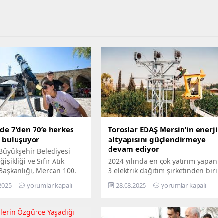
de 7’den 70’e herkes
Toroslar EDAŞ Mersin’in enerji
e buluşuyor
altyapısını güçlendirmeye
devam ediyor
Büyükşehir Belediyesi
işikliği ve Sıfır Atık
2024 yılında en çok yatırım yapan
 Başkanlığı, Mercan 100.
3 elektrik dağıtım şirketinden biri
m ve Çevre Bilim Merkezi’ni
olan Toroslar EDAŞ, 2025 yılının
2025
yorumlar kapalı
28.08.2025
yorumlar kapalı
edemeyenler için bilimi
ilk 6 ayında Türkiye’nin en
n ayağına götürüyor.
stratejik liman kentlerinden biri
ü Hepimizin, Bilim Her
Mersin’de gerçekleştirdiği 381