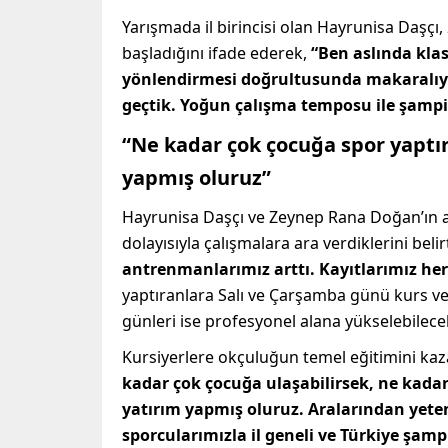
Yarışmada il birincisi olan Hayrunisa Daşçı
başladığını ifade ederek,
“Ben aslında kla
yönlendirmesi doğrultusunda makaralıya
geçtik. Yoğun çalışma temposu ile şamp
“Ne kadar çok çocuğa spor yaptır
yapmış oluruz”
Hayrunisa Daşçı ve Zeynep Rana Doğan’ın 
dolayısıyla çalışmalara ara verdiklerini beli
antrenmanlarımız arttı. Kayıtlarımız he
yaptıranlara Salı ve Çarşamba günü kurs ve
günleri ise profesyonel alana yükselebilecek 
Kursiyerlere okçuluğun temel eğitimini ka
kadar çok çocuğa ulaşabilirsek, ne kadar
yatırım yapmış oluruz. Aralarından yeten
sporcularımızla il geneli ve Türkiye şamp