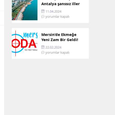
Antalya şanssız iller
arasına girdi: İşte
11.04.2024
sebebi…
yorumlar kapalı
Mersin’de Ekmeğe
Yeni Zam Bir Geldi!
İşte Mersin’in Zamlı
22.02.2024
Ekmek Fiyatı!
yorumlar kapalı