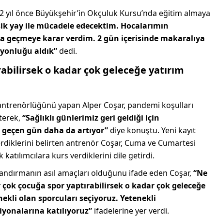
, 2 yıl önce Büyükşehir’in Okçuluk Kursu’nda eğitim almaya
sik yay ile mücadele edecektim. Hocalarımın
 geçmeye karar verdim. 2 gün içerisinde makaralıya
iyonluğu aldık”
dedi.
abilirsek
o kadar çok geleceğe yatırım
antrenörlüğünü yapan Alper Coşar, pandemi koşulları
rterek,
“Sağlıklı günlerimiz geri geldiği için
r geçen gün daha da artıyor”
diye konuştu. Yeni kayıt
rdiklerini belirten antrenör Coşar, Cuma ve Cumartesi
katılımcılara kurs verdiklerini dile getirdi.
zandırmanın asıl amaçları olduğunu ifade eden Coşar,
“Ne
 çok çocuğa spor yaptırabilirsek o kadar çok geleceğe
ekli olan sporcuları seçiyoruz. Yetenekli
iyonalarına katılıyoruz”
ifadelerine yer verdi.