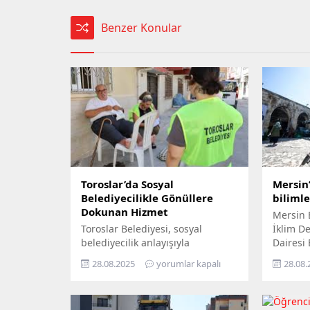
Benzer Konular
Toroslar’da Sosyal
Mersin’
Belediyecilikle Gönüllere
biliml
Dokunan Hizmet
Mersin 
Toroslar Belediyesi, sosyal
İklim Değ
belediyecilik anlayışıyla
Dairesi
vatandaşların gönüllerine
Yıl İkli
28.08.2025
yorumlar kapalı
28.08.
dokunmaya devam ediyor. İlçede
ziyaret 
yaşayan yaş almış vatandaşlar,
yurttaşı
özel gereksinimli bireyler ile gazi
‘Gökyüz