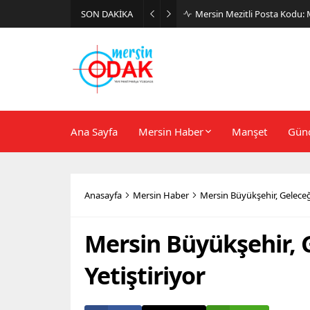
SON DAKİKA
Günlük Stil İçin Erkek Sneak
Ana Sayfa
Mersin Haber
Manşet
Gün
Anasayfa
Mersin Haber
Mersin Büyükşehir, Geleceği
Mersin Büyükşehir, 
Yetiştiriyor