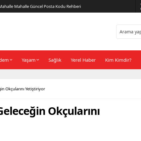
er Önerileri
dem
Yaşam
Sağlık
Yerel Haber
Kim Kimdir?
n Okçularını Yetiştiriyor
Geleceğin Okçularını