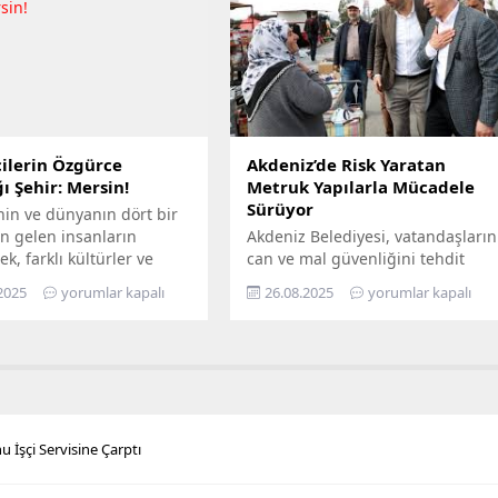
loganıyla yola çıkan
milyon TL’yi aşan yatırımla, enerji
ir, Mersin’in ilçelerini
altyapısını bugünün ihtiyaçlarına
gezerek 7’den 70’e herkesi
uygun biçimde yenilerken,
buluşturuyor. Bilimi,
geleceğin artan taleplerine de
 her alanında
hazır hâle getiriyor Türkiye’nin
aştırmayı amaçlayan...
enerji dönüşümüne öncülük...
ilerin Özgürce
Akdeniz’de Risk Yaratan
ı Şehir: Mersin!
Metruk Yapılarla Mücadele
Sürüyor
nin ve dünyanın dört bir
n gelen insanların
Akdeniz Belediyesi, vatandaşların
ek, farklı kültürler ve
can ve mal güvenliğini tehdit
ın bir arada kardeşçe ve
eden, yarattığı görsel kirliliğin
2025
yorumlar kapalı
26.08.2025
yorumlar kapalı
erisinde yaşadığı Mersin,
yanı sıra kimi zaman sosyal
lerin de gözde kentlerinin
sorunlara da yol açan terk
yer alıyor. Mersin
edilmiş yapılarla mücadelesini
hir Belediye Başkanı
aralıksız sürdürüyor. Bugüne dek
eçer’in öncülüğünde
yüzlerce metruk yapının yıkımını
eçirilen hizmetler ile
yapan fen işleri ekipleri, son
ların maddi ve manevi
olarak Bahçe Mahallesi’nde,
 İşçi Servisine Çarptı
nefes alabilmesine destek
sahiplerince terk edilmiş 2 katlı
hedefleyen Büyükşehir...
iki ayrı metruk yapının...