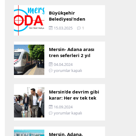
Büyükşehir
Belediyesi’nden
Mersin ve Adana arası
15.03.2025
1
ulaşım başladı
Mersin- Adana arası
tren seferleri 2 yıl
boyunca
04.04.2024
çalışmayacak
yorumlar kapalı
Mersin’de devrim gibi
karar: Her ev tek tek
incelenecek!
16.09.2024
yorumlar kapalı
Mersin, Adana,