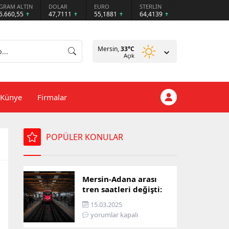
GRAM ALTIN
DOLAR
EURO
STERLİN
6.660,55
47,7111
55,1881
64,4139
Mersin,
33
°C
Açık
Künye
Firmalar
POPÜLER KONULAR
Mersin-Adana arası
tren saatleri değişti:
İşte yeni ulaşım listesi
15.03.2025
yorumlar kapalı