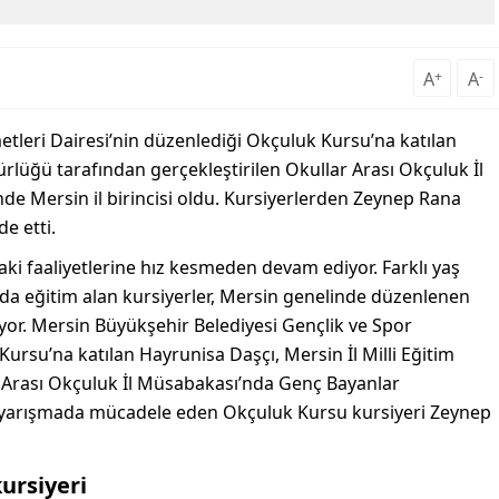
A
+
A
-
etleri Dairesi’nin düzenlediği Okçuluk Kursu’na katılan
ürlüğü tarafından gerçekleştirilen Okullar Arası Okçuluk İl
e Mersin il birincisi oldu. Kursiyerlerden Zeynep Rana
e etti.
ki faaliyetlerine hız kesmeden devam ediyor. Farklı yaş
arda eğitim alan kursiyerler, Mersin genelinde düzenlenen
or. Mersin Büyükşehir Belediyesi Gençlik ve Spor
Kursu’na katılan Hayrunisa Daşçı, Mersin İl Milli Eğitim
Arası Okçuluk İl Müsabakası’nda Genç Bayanlar
ynı yarışmada mücadele eden Okçuluk Kursu kursiyeri Zeynep
kursiyeri