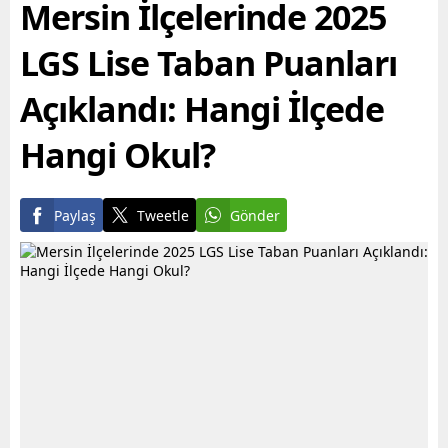
alabilmesine destek
yapının...
Mersin İlçelerinde 2025
olmayı hedefleyen
Büyükşehir...
LGS Lise Taban Puanları
Açıklandı: Hangi İlçede
Hangi Okul?
Paylaş
Tweetle
Gönder