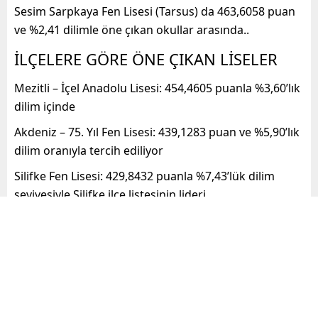
Sesim Sarpkaya Fen Lisesi (Tarsus) da 463,6058 puan
ve %2,41 dilimle öne çıkan okullar arasında..
İLÇELERE GÖRE ÖNE ÇIKAN LİSELER
Mezitli – İçel Anadolu Lisesi: 454,4605 puanla %3,60’lık
dilim içinde
Akdeniz – 75. Yıl Fen Lisesi: 439,1283 puan ve %5,90’lık
dilim oranıyla tercih ediliyor
Silifke Fen Lisesi: 429,8432 puanla %7,43’lük dilim
seviyesiyle Silifke ilçe listesinin lideri
Tarsus Şehit Halil Özdemir Fen Lisesi: 437,451 puan ve
%6,18 dilim ile Tarsus’ta önemli bir seçenek
ANADOLU VE MESLEKÎ LİSELERDE
TERCİH EDİLEN OKULLAR