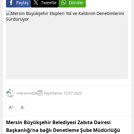
Paylaş
Tweetle
Gönder
mersinodak
Yayınlama: 12.07.2025
A
+
A
-
Mersin Büyükşehir Belediyesi Zabıta Dairesi
Başkanlığı’na bağlı Denetleme Şube Müdürlüğü