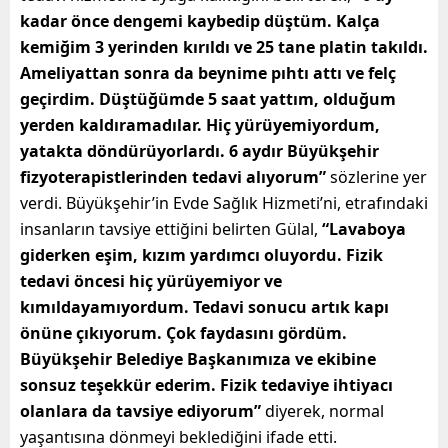
kadar önce dengemi kaybedip düştüm. Kalça
kemiğim 3 yerinden kırıldı ve 25 tane platin takıldı.
Ameliyattan sonra da beynime pıhtı attı ve felç
geçirdim. Düştüğümde 5 saat yattım, olduğum
yerden kaldıramadılar. Hiç yürüyemiyordum,
yatakta döndürüyorlardı. 6 aydır Büyükşehir
fizyoterapistlerinden tedavi alıyorum”
sözlerine yer
verdi. Büyükşehir’in Evde Sağlık Hizmeti’ni, etrafındaki
insanların tavsiye ettiğini belirten Gülal,
“Lavaboya
giderken eşim, kızım yardımcı oluyordu. Fizik
tedavi öncesi hiç yürüyemiyor ve
kımıldayamıyordum. Tedavi sonucu artık kapı
önüne çıkıyorum. Çok faydasını gördüm.
Büyükşehir Belediye Başkanımıza ve ekibine
sonsuz teşekkür ederim. Fizik tedaviye ihtiyacı
olanlara da tavsiye ediyorum”
diyerek, normal
yaşantısına dönmeyi beklediğini ifade etti.