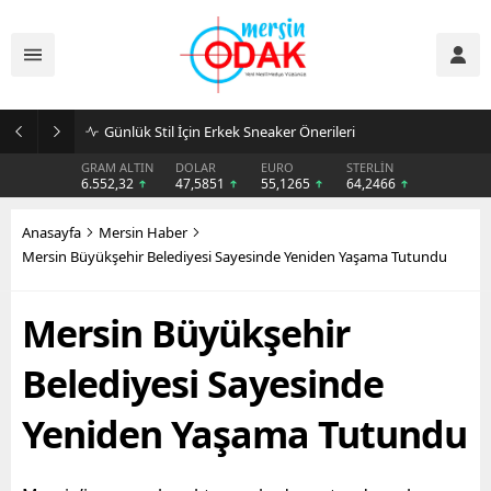
Günlük Stil İçin Erkek Sneaker Önerileri
GRAM ALTIN
DOLAR
EURO
STERLİN
6.552,32
47,5851
55,1265
64,2466
Anasayfa
Mersin Haber
Mersin Büyükşehir Belediyesi Sayesinde Yeniden Yaşama Tutundu
Mersin Büyükşehir
Belediyesi Sayesinde
Yeniden Yaşama Tutundu