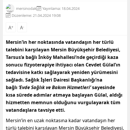
mersinodak
Yayınlama: 18.04.2024
Düzenleme: 21.04.2024 19:08
A
+
A
-
Mersin’in her noktasında vatandaşın her türlü
talebini karşılayan Mersin Büyükşehir Belediyesi,
Tarsus’a bağlı İnköy Mahallesi’nde geçirdiği kaza
sonucu fizyoterapiye ihtiyacı olan Cevdet Gülal’ın
tedavisine katkı sağlayarak yeniden yürümesini
sağladı. Sağlık İşleri Dairesi Başkanlığı’na
bağlı
‘Evde Sağlık ve Bakım Hizmetleri’
sayesinde
kısa sürede adımlar atmaya başlayan Gülal, aldığı
hizmetten memnun olduğunu vurgulayarak tüm
vatandaşlara tavsiye etti.
Mersin’in en uzak noktasına kadar vatandaşın her
türlü talebini karşılayan Mersin Büyükşehir Belediyesi,