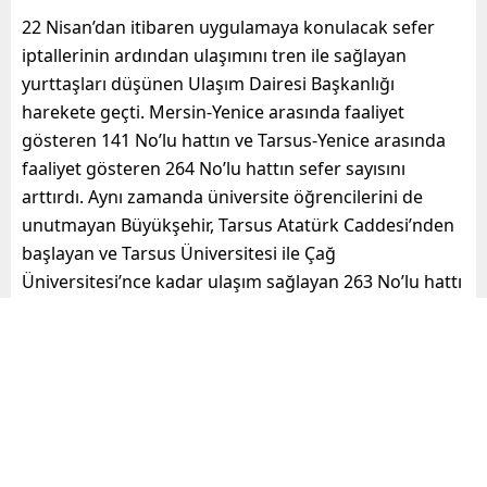
22 Nisan’dan itibaren uygulamaya konulacak sefer
iptallerinin ardından ulaşımını tren ile sağlayan
yurttaşları düşünen Ulaşım Dairesi Başkanlığı
harekete geçti. Mersin-Yenice arasında faaliyet
gösteren 141 No’lu hattın ve Tarsus-Yenice arasında
faaliyet gösteren 264 No’lu hattın sefer sayısını
arttırdı. Aynı zamanda üniversite öğrencilerini de
unutmayan Büyükşehir, Tarsus Atatürk Caddesi’nden
başlayan ve Tarsus Üniversitesi ile Çağ
Üniversitesi’nce kadar ulaşım sağlayan 263 No’lu hattı
da ilk kez 22 Nisan’da sefere başlatacak.
Tren seferlerinin durması Mersinlileri
durdurmayacak
Devlet Demiryolları’nın 2 yıl süreyle kapattığı tren
seferleri nedeniyle yurttaşların mağdur olmaması için
en kısa sürede önlemlerini aldıklarını söyleyen Ulaşım