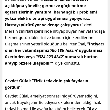
açıklığına yönelik; germe ve güçlendirme
egzersizlerinin yanı sıra, herhangi bir problemi
yoksa elektro terapi uygulaması yapıyoruz.
Hastayı yürütüyor ve denge çalışıyoruz”
dedi.
Mersin sınırları içerisinde ihtiyaç duyan her vatandaşa
hizmet götürdüklerini ve bunun için kendilerine
ulaşmalarının yeterli olduğunu belirten İnal,
“İhtiyacı
olan her vatandaşımız
‘Alo 185 Teksin’
uygulaması
üzerinden veya
‘0324 223 4242’
numaralı hattan
arayıp bizlere ulaşabilir”
diye konuştu.
Cevdet Gülal: “Fizik tedavinin çok faydasını
gördüm”
Cevdet Gülal, ameliyat sonrası hiç yürüyemediğini,
ancak Büyükşehir Belediyesi ekiplerinden aldığı fizik
tedavi hizmeti ile ayağa kalktığını belirterek,
“6 ay