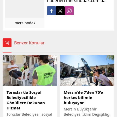
haberleri mersinodak.com da!
mersinodak
Benzer Konular
Toroslar’da Sosyal
Mersin’de 7’den 70’e
Belediyecilikle
herkes bilimle
Gönüllere Dokunan
buluşuyor
Hizmet
Mersin Büyükşehir
Toroslar Belediyesi, sosyal
Belediyesi İklim Değişikliği