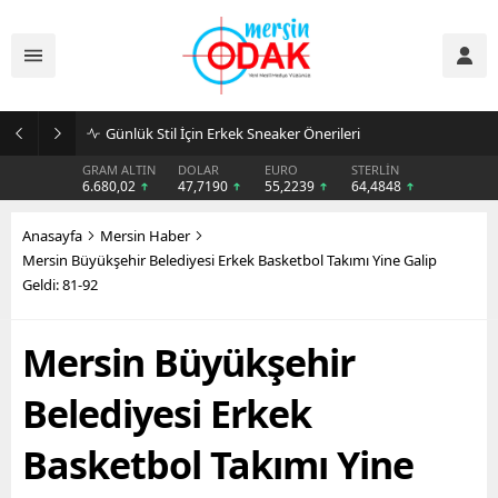
Günlük Stil İçin Erkek Sneaker Önerileri
GRAM ALTIN
DOLAR
EURO
STERLİN
6.680,02
47,7190
55,2239
64,4848
Anasayfa
Mersin Haber
Mersin Büyükşehir Belediyesi Erkek Basketbol Takımı Yine Galip
Geldi: 81-92
Mersin Büyükşehir
Belediyesi Erkek
Basketbol Takımı Yine