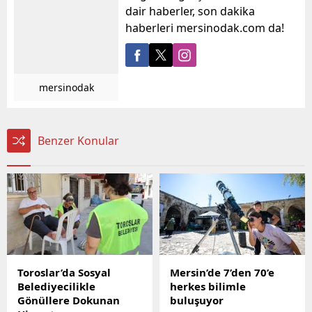
dair haberler, son dakika
haberleri mersinodak.com da!
mersinodak
Benzer Konular
Toroslar’da Sosyal
Mersin’de 7’den 70’e
Belediyecilikle
herkes bilimle
Gönüllere Dokunan
buluşuyor