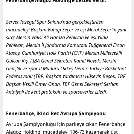
Fenerbahçe Alagöz Holding’e destek verdi.
Servet Tazegül Spor Salonu’nda gerçekleştirilen
mücadeleyi Başkan Vahap Seçer ve eşi Meral Seçer’in yanı
sıra; Mersin Valisi Ali Hamza Pehlivan ve eşi Yıldız
Pehlivan, Mersin İl Jandarma Komutanı Tuğgeneral Ercan
Atasoy, Cumhuriyet Halk Partisi (CHP) Mersin Milletvekili
Gülcan Kış, FIBA Genel Sekreteri Kamil Novak, Mersin
Gençlik ve Spor İl Müdürü Ökkeş Demir, Türkiye Basketbol
Federasyonu (TBF) Başkan Yardımcısı Hüseyin Beşok, TBF
Başkan Vekili Ömer Onan, TBF Genel Sekreteri Serhan
Antalyalı ile kent protokolü ve sporseverler izledi.
Fenerbahçe, ikinci kez Avrupa Şampiyonu
Avrupa Şampiyonluğu için parkeye çıkan Fenerbahçe
Alagöz Holding, mücadeleyi 106-73 kazanarak üst