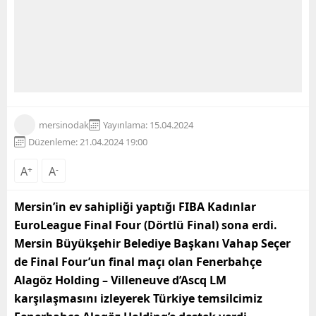
mersinodak
Yayınlama: 15.04.2024
Düzenleme: 21.04.2024 19:00
A
+
A
-
Mersin’in ev sahipliği yaptığı FIBA Kadınlar
EuroLeague Final Four (Dörtlü Final) sona erdi.
Mersin Büyükşehir Belediye Başkanı Vahap Seçer
de Final Four’un final maçı olan Fenerbahçe
Alagöz Holding – Villeneuve d’Ascq LM
karşılaşmasını izleyerek Türkiye temsilcimiz