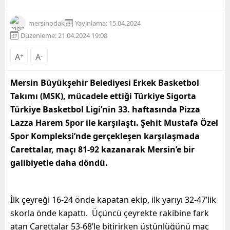
mersinodak
Yayınlama: 15.04.2024
Düzenleme: 21.04.2024 19:08
A
+
A
-
Mersin Büyükşehir Belediyesi Erkek Basketbol
Takımı (MSK), mücadele ettiği Türkiye Sigorta
Türkiye Basketbol Ligi’nin 33. haftasında Pizza
Lazza Harem Spor ile karşılaştı. Şehit Mustafa Özel
Spor Kompleksi’nde gerçekleşen karşılaşmada
Carettalar, maçı 81-92 kazanarak Mersin’e bir
galibiyetle daha döndü.
İlk çeyreği 16-24 önde kapatan ekip, ilk yarıyı 32-47’lik
skorla önde kapattı. Üçüncü çeyrekte rakibine fark
atan Carettalar 53-68’le bitirirken üstünlüğünü maç