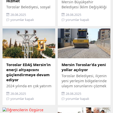
Hizmet
Mersin Büyükşehir
Toroslar Belediyesi, sosyal
Belediyesi İklim Değişikliği
belediyecilik anlayışıyla
ve Sıfır Atık Dairesi
28.08.2025
28.08.2025
vatandaşların gönüllerine
Başkanlığı, Mercan 100.
yorumlar kapalı
yorumlar kapalı
dokunmaya devam ediyor.
Yıl İklim ve Çevre Bilim
İlçede yaşayan yaş almış
Merkezi’ni ziyaret
vatandaşlar, özel
edemeyenler için bilimi
gereksinimli bireyler ile
yurttaşın ayağına
gazi ve şehit aileleri,
götürüyor. ‘Gökyüzü
belediyenin şefkatli elini
Hepimizin, Bilim Her
her zaman yanlarında
Yerde’ sloganıyla yola
hissediyor. Belediye Sosyal
çıkan Büyükşehir,
Destek Hizmetleri
Mersin’in ilçelerini tek tek
Toroslar EDAŞ Mersin’in
Mersin Toroslar’da yeni
Müdürlüğü’ne bağlı Şehit
gezerek 7’den 70’e herkesi
enerji altyapısını
yollar açılıyor
ve Gazi Şefliği ile Yaşlı ve
bilimle buluşturuyor.
güçlendirmeye devam
Toroslar Belediyesi, ilçenin
Engelli Şefliği, belli
Bilimi, hayatın her
ediyor
yeni yerleşim bölgelerinde
periyotlarla ev ziyaretleri
alanında yaygınlaştırmayı
2024 yılında en çok yatırım
ulaşım sorunlarını çözmek
gerçekleştiriyor....
amaçlayan...
yapan 3 elektrik dağıtım
için başlattığı sathi
28.08.2025
28.08.2025
şirketinden biri olan
kaplama asfalt
yorumlar kapalı
yorumlar kapalı
Toroslar EDAŞ, 2025 yılının
çalışmalarıyla
ilk 6 ayında Türkiye’nin en
vatandaşların günlük
stratejik liman
hayatını