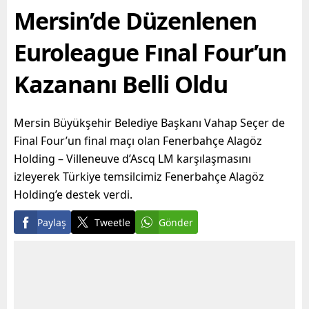
Mersin’de Düzenlenen
manevi olarak nefes
katlı iki ayrı metruk
alabilmesine destek
yapının...
olmayı hedefleyen
Euroleague Fınal Four’un
Büyükşehir...
Kazananı Belli Oldu
Mersin Büyükşehir Belediye Başkanı Vahap Seçer de
Final Four’un final maçı olan Fenerbahçe Alagöz
Holding – Villeneuve d’Ascq LM karşılaşmasını
izleyerek Türkiye temsilcimiz Fenerbahçe Alagöz
Holding’e destek verdi.
Paylaş
Tweetle
Gönder