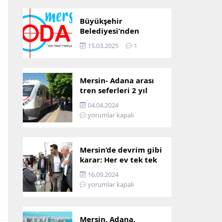
Büyükşehir
Belediyesi’nden
Mersin ve Adana arası
15.03.2025
1
ulaşım başladı
Mersin- Adana arası
tren seferleri 2 yıl
boyunca
04.04.2024
çalışmayacak
yorumlar kapalı
Mersin’de devrim gibi
karar: Her ev tek tek
incelenecek!
16.09.2024
yorumlar kapalı
Mersin, Adana,