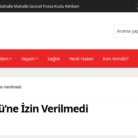
er Önerileri
dem
Yaşam
Sağlık
Yerel Haber
Kim Kimdir?
in Verilmedi
’ne İzin Verilmedi