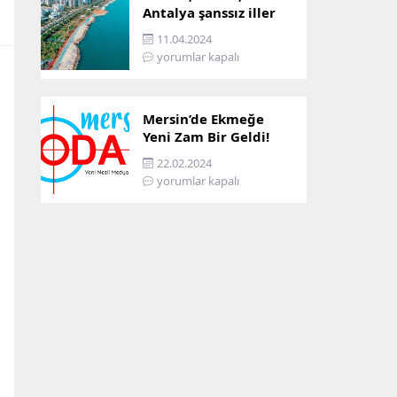
Antalya şanssız iller
arasına girdi: İşte
11.04.2024
sebebi…
yorumlar kapalı
Mersin’de Ekmeğe
Yeni Zam Bir Geldi!
İşte Mersin’in Zamlı
22.02.2024
Ekmek Fiyatı!
yorumlar kapalı