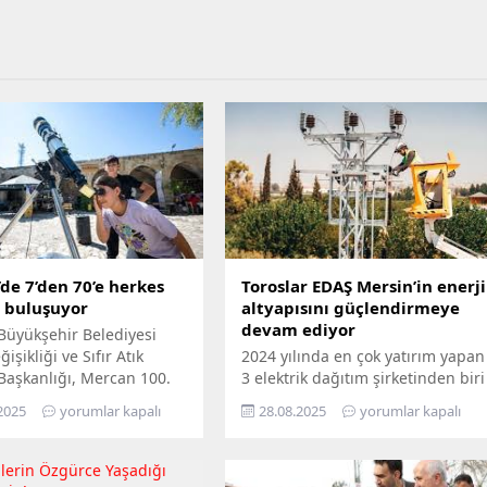
de 7’den 70’e herkes
Toroslar EDAŞ Mersin’in enerji
e buluşuyor
altyapısını güçlendirmeye
devam ediyor
Büyükşehir Belediyesi
işikliği ve Sıfır Atık
2024 yılında en çok yatırım yapan
 Başkanlığı, Mercan 100.
3 elektrik dağıtım şirketinden biri
m ve Çevre Bilim Merkezi’ni
olan Toroslar EDAŞ, 2025 yılının
2025
yorumlar kapalı
28.08.2025
yorumlar kapalı
edemeyenler için bilimi
ilk 6 ayında Türkiye’nin en
n ayağına götürüyor.
stratejik liman kentlerinden biri
ü Hepimizin, Bilim Her
Mersin’de gerçekleştirdiği 381
loganıyla yola çıkan
milyon TL’yi aşan yatırımla, enerji