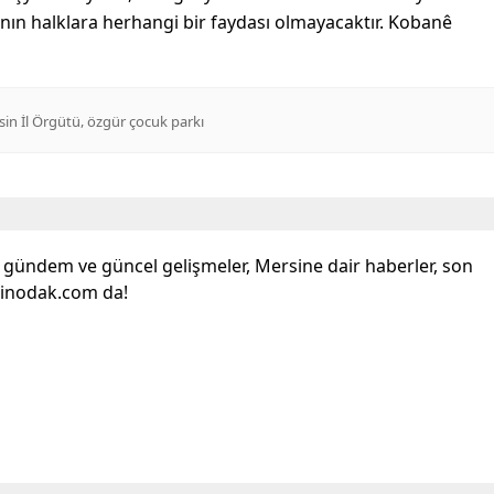
arının halklara herhangi bir faydası olmayacaktır. Kobanê
,
in İl Örgütü
özgür çocuk parkı
l gündem ve güncel gelişmeler, Mersine dair haberler, son
sinodak.com da!