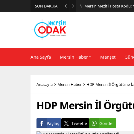
SON DAKİKA
Günlük Stil İçin Erkek Sneak
Ana Sayfa
Mersin Haber
Manşet
Gün
Anasayfa
Mersin Haber
HDP Mersin İl Örgütü’ne İz
HDP Mersin İl Örgütü
Paylaş
Tweetle
Gönder