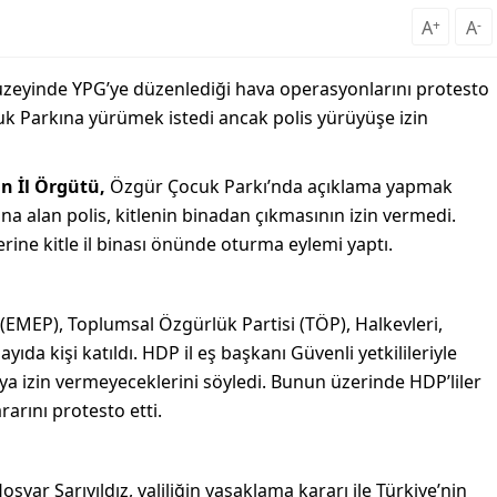
A
+
A
-
uzeyinde YPG’ye düzenlediği hava operasyonlarını protesto
k Parkına yürümek istedi ancak polis yürüyüşe izin
n İl Örgütü,
Özgür Çocuk Parkı’nda açıklama yapmak
tına alan polis, kitlenin binadan çıkmasının izin vermedi.
erine kitle il binası önünde oturma eylemi yaptı.
EMEP), Toplumsal Özgürlük Partisi (TÖP), Halkevleri,
yıda kişi katıldı. HDP il eş başkanı Güvenli yetkilileriyle
 izin vermeyeceklerini söyledi. Bunun üzerinde HDP’liler
arını protesto etti.
ar Sarıyıldız, valiliğin yasaklama kararı ile Türkiye’nin