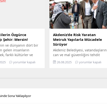
ir, Mersin’in ilçelerini
altyapısını bugünün ihtiyaçlarına
gezerek 7’den 70’e herkesi
uygun biçimde yenilerken,
buluşturuyor. Bilimi,
geleceğin artan taleplerine de
 her alanında
hazır hâle getiriyor Türkiye’nin
aştırmayı amaçlayan...
enerji dönüşümüne öncülük...
ilerin Özgürce
Akdeniz’de Risk Yaratan
ı Şehir: Mersin!
Metruk Yapılarla Mücadele
Sürüyor
nin ve dünyanın dört bir
n gelen insanların
Akdeniz Belediyesi, vatandaşların
ek, farklı kültürler ve
can ve mal güvenliğini tehdit
ın bir arada kardeşçe ve
eden, yarattığı görsel kirliliğin
2025
yorumlar kapalı
26.08.2025
yorumlar kapalı
erisinde yaşadığı Mersin,
yanı sıra kimi zaman sosyal
lerin de gözde kentlerinin
sorunlara da yol açan terk
yer alıyor. Mersin
edilmiş yapılarla mücadelesini
hir Belediye Başkanı
aralıksız sürdürüyor. Bugüne dek
eçer’in öncülüğünde
yüzlerce metruk yapının yıkımını
eçirilen hizmetler ile
yapan fen işleri ekipleri, son
ların maddi ve manevi
olarak Bahçe Mahallesi’nde,
sinde Sona Yaklaşılıyor
nefes alabilmesine destek
sahiplerince terk edilmiş 2 katlı
hedefleyen Büyükşehir...
iki ayrı metruk yapının...