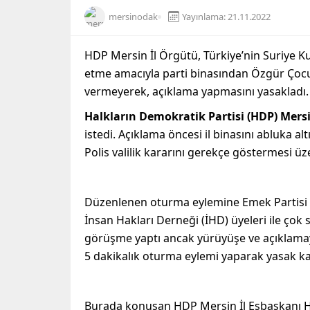
mersinodak
Yayınlama: 21.11.2022
HDP Mersin İl Örgütü, Türkiye’nin Suriye K
etme amacıyla parti binasından Özgür Çocu
vermeyerek, açıklama yapmasını yasakladı.
Halkların Demokratik Partisi (HDP) Mersi
istedi. Açıklama öncesi il binasını abluka al
Polis valilik kararını gerekçe göstermesi üz
Düzenlenen oturma eylemine Emek Partisi (
İnsan Hakları Derneği (İHD) üyeleri ile çok sa
görüşme yaptı ancak yürüyüşe ve açıklamaya
5 dakikalık oturma eylemi yaparak yasak kar
Burada konuşan HDP Mersin İl Eşbaşkanı Hoşy