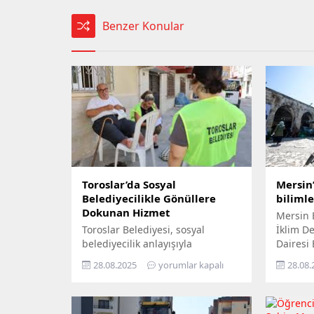
Benzer Konular
Toroslar’da Sosyal
Mersin’
Belediyecilikle Gönüllere
biliml
Dokunan Hizmet
Mersin 
Toroslar Belediyesi, sosyal
İklim Değ
belediyecilik anlayışıyla
Dairesi
vatandaşların gönüllerine
Yıl İkli
28.08.2025
yorumlar kapalı
28.08.
dokunmaya devam ediyor. İlçede
ziyaret 
yaşayan yaş almış vatandaşlar,
yurttaşı
özel gereksinimli bireyler ile gazi
‘Gökyüz
ve şehit aileleri, belediyenin
Yerde’ s