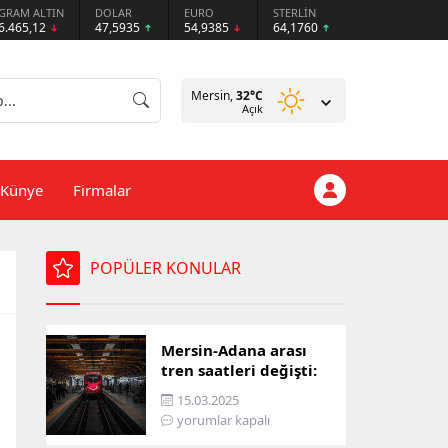
GRAM ALTIN
DOLAR
EURO
STERLİN
6.465,12
47,5935
54,9385
64,1760
Mersin,
32
°C
Açık
Künye
Firmalar
POPÜLER KONULAR
Mersin-Adana arası
tren saatleri değişti:
İşte yeni ulaşım listesi
15.03.2025
yorumlar kapalı