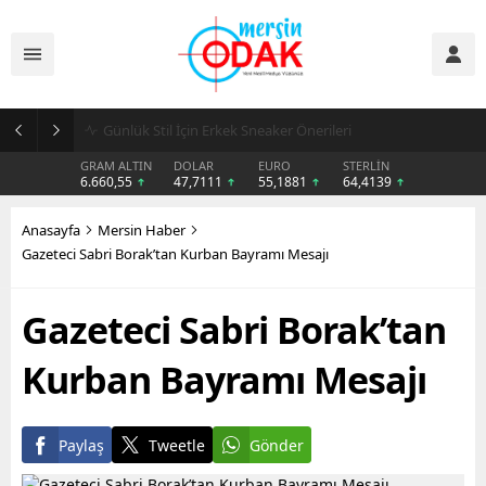
Günlük Stil İçin Erkek Sneaker Önerileri
GRAM ALTIN
DOLAR
EURO
STERLİN
6.660,55
47,7111
55,1881
64,4139
Anasayfa
Mersin Haber
Gazeteci Sabri Borak’tan Kurban Bayramı Mesajı
Gazeteci Sabri Borak’tan
Kurban Bayramı Mesajı
Paylaş
Tweetle
Gönder