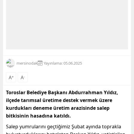
mersinodak
Yayınlama: 05.06.2025
A
+
A
-
Toroslar Belediye Başkanı Abdurrahman Yıldız,
ilçede tarımsal üretime destek vermek üzere
kurdukları deneme üretim arazisinde salep
bitkisinin hasadına katıldı.
Salep yumrularını geçtiğimiz Şubat ayında toprakla