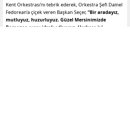
Kent Orkestrası’nı tebrik ederek, Orkestra Şefi Dainel
Fedorean’a çiçek veren Başkan Seçer,
“Bir aradayız,
mutluyuz, huzurluyuz. Güzel Mersinimizde
Ramazan ayını idrak ediyoruz. Herkese iyi
Ramazanlar diliyorum. Mersinliler bizleri ekranları
başında da izliyorlar. Bu konserlere
yurttaşlarımızın daha çok rağbet etmelerini
istiyorum. Biliyorum farkında değiller. Çünkü
unutturulmuştu bu konserler. İnsanların bir araya
gelmesini, güzel müzikler, şarkılar, türküler
eşliğinde bir arada olmasını istiyoruz. Mersin’de
birçok şey değişti, çünkü kafalar değişti.
Değişmeye de devam edecek”
dedi.
“
Orkestramızı kutluyorum”
Mersinlilerin huzuru ve mutluluğu için çaba
gösterdiklerini söyleyen Başkan Seçer,
“Burada