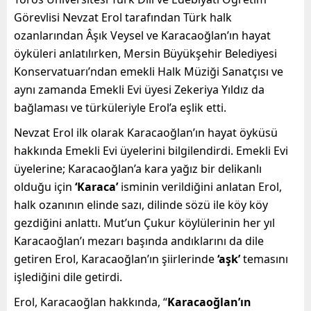
Görevlisi Nevzat Erol tarafından Türk halk
ozanlarından Âşık Veysel ve Karacaoğlan’ın hayat
öyküleri anlatılırken, Mersin Büyükşehir Belediyesi
Konservatuarı’ndan emekli Halk Müziği Sanatçısı ve
aynı zamanda Emekli Evi üyesi Zekeriya Yıldız da
bağlaması ve türküleriyle Erol’a eşlik etti.
Nevzat Erol ilk olarak Karacaoğlan’ın hayat öyküsü
hakkında Emekli Evi üyelerini bilgilendirdi. Emekli Evi
üyelerine; Karacaoğlan’a kara yağız bir delikanlı
olduğu için
‘Karaca’
isminin verildiğini anlatan Erol,
halk ozanının elinde sazı, dilinde sözü ile köy köy
gezdiğini anlattı. Mut’un Çukur köylülerinin her yıl
Karacaoğlan’ı mezarı başında andıklarını da dile
getiren Erol, Karacaoğlan’ın şiirlerinde
‘aşk’
temasını
işlediğini dile getirdi.
Erol, Karacaoğlan hakkında, “
Karacaoğlan’ın