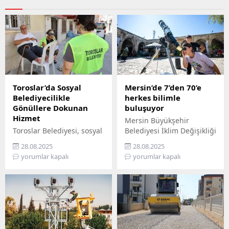
Toroslar’da Sosyal
Mersin’de 7’den 70’e
Belediyecilikle
herkes bilimle
Gönüllere Dokunan
buluşuyor
Hizmet
Mersin Büyükşehir
Toroslar Belediyesi, sosyal
Belediyesi İklim Değişikliği
belediyecilik anlayışıyla
ve Sıfır Atık Dairesi
28.08.2025
28.08.2025
vatandaşların gönüllerine
Başkanlığı, Mercan 100.
yorumlar kapalı
yorumlar kapalı
dokunmaya devam ediyor.
Yıl İklim ve Çevre Bilim
İlçede yaşayan yaş almış
Merkezi’ni ziyaret
vatandaşlar, özel
edemeyenler için bilimi
gereksinimli bireyler ile
yurttaşın ayağına
gazi ve şehit aileleri,
götürüyor. ‘Gökyüzü
belediyenin şefkatli elini
Hepimizin, Bilim Her
her zaman yanlarında
Yerde’ sloganıyla yola