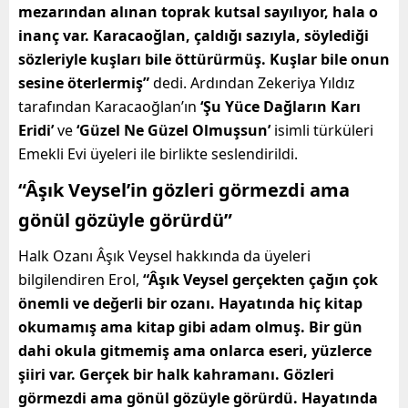
mezarından alınan toprak kutsal sayılıyor, hala o
inanç var. Karacaoğlan, çaldığı sazıyla, söylediği
sözleriyle kuşları bile öttürürmüş. Kuşlar bile onun
sesine öterlermiş”
dedi. Ardından Zekeriya Yıldız
tarafından Karacaoğlan’ın
‘Şu Yüce Dağların Karı
Eridi’
ve
‘Güzel Ne Güzel Olmuşsun’
isimli türküleri
Emekli Evi üyeleri ile birlikte seslendirildi.
“Âşık Veysel’in gözleri görmezdi ama
gönül gözüyle görürdü”
Halk Ozanı Âşık Veysel hakkında da üyeleri
bilgilendiren Erol,
“Âşık Veysel gerçekten çağın çok
önemli ve değerli bir ozanı. Hayatında hiç kitap
okumamış ama kitap gibi adam olmuş. Bir gün
dahi okula gitmemiş ama onlarca eseri, yüzlerce
şiiri var. Gerçek bir halk kahramanı. Gözleri
görmezdi ama gönül gözüyle görürdü. Hayatında