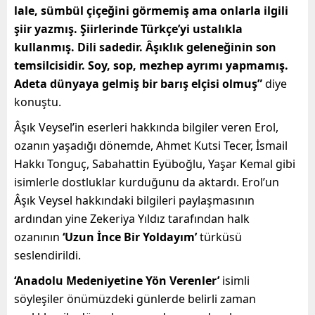
lale, sümbül çiçeğini görmemiş ama onlarla ilgili
şiir yazmış. Şiirlerinde Türkçe’yi ustalıkla
kullanmış. Dili sadedir. Âşıklık geleneğinin son
temsilcisidir. Soy, sop, mezhep ayrımı yapmamış.
Adeta dünyaya gelmiş bir barış elçisi olmuş”
diye
konuştu.
Âşık Veysel’in eserleri hakkında bilgiler veren Erol,
ozanın yaşadığı dönemde, Ahmet Kutsi Tecer, İsmail
Hakkı Tonguç, Sabahattin Eyüboğlu, Yaşar Kemal gibi
isimlerle dostluklar kurduğunu da aktardı. Erol’un
Âşık Veysel hakkındaki bilgileri paylaşmasının
ardından yine Zekeriya Yıldız tarafından halk
ozanının
‘Uzun İnce Bir Yoldayım’
türküsü
seslendirildi.
‘Anadolu Medeniyetine Yön Verenler’
isimli
söyleşiler önümüzdeki günlerde belirli zaman