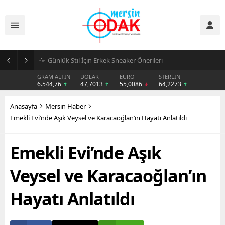
Günlük Stil İçin Erkek Sneaker Önerileri
GRAM ALTIN
DOLAR
EURO
STERLİN
6.544,76
47,7013
55,0086
64,2273
Anasayfa
Mersin Haber
Emekli Evi’nde Aşık Veysel ve Karacaoğlan’ın Hayatı Anlatıldı
Emekli Evi’nde Aşık
Veysel ve Karacaoğlan’ın
Hayatı Anlatıldı