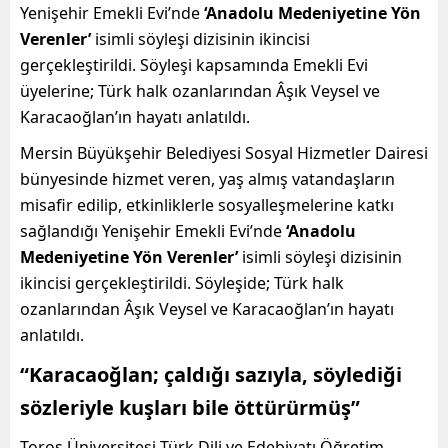
Yenişehir Emekli Evi’nde
‘Anadolu Medeniyetine Yön
Verenler’
isimli söyleşi dizisinin ikincisi
gerçekleştirildi. Söyleşi kapsamında Emekli Evi
üyelerine; Türk halk ozanlarından Âşık Veysel ve
Karacaoğlan’ın hayatı anlatıldı.
Mersin Büyükşehir Belediyesi Sosyal Hizmetler Dairesi
bünyesinde hizmet veren, yaş almış vatandaşların
misafir edilip, etkinliklerle sosyalleşmelerine katkı
sağlandığı Yenişehir Emekli Evi’nde
‘Anadolu
Medeniyetine Yön Verenler’
isimli söyleşi dizisinin
ikincisi gerçekleştirildi. Söyleşide; Türk halk
ozanlarından Âşık Veysel ve Karacaoğlan’ın hayatı
anlatıldı.
“Karacaoğlan; çaldığı sazıyla, söylediği
sözleriyle kuşları bile öttürürmüş”
Toros Üniversitesi Türk Dili ve Edebiyatı Öğretim