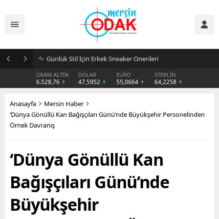
Günlük Stil İçin Erkek Sneaker Önerileri
GRAM ALTIN
DOLAR
EURO
STERLİN
6.528,76
47,5952
55,0664
64,2258
Anasayfa
Mersin Haber
‘Dünya Gönüllü Kan Bağışçıları Günü’nde Büyükşehir Personelinden
Örnek Davranış
‘Dünya Gönüllü Kan
Bağışçıları Günü’nde
Büyükşehir