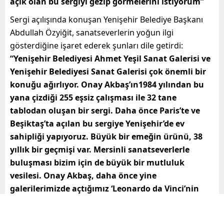
açık olan bu sergiyi gezip görmelerini istiyorum”
Sergi açılışında konuşan Yenişehir Belediye Başkanı
Abdullah Özyiğit, sanatseverlerin yoğun ilgi
gösterdiğine işaret ederek şunları dile getirdi:
“Yenişehir Belediyesi Ahmet Yeşil Sanat Galerisi ve
Yenişehir Belediyesi Sanat Galerisi çok önemli bir
konuğu ağırlıyor. Onay Akbaş’ın1984 yılından bu
yana çizdiği 255 eşsiz çalışması ile 32 tane
tablodan oluşan bir sergi. Daha önce Paris’te ve
Beşiktaş’ta açılan bu sergiye Yenişehir’de ev
sahipliği yapıyoruz. Büyük bir emeğin ürünü, 38
yıllık bir geçmişi var. Mersinli sanatseverlerle
buluşması bizim için de büyük bir mutluluk
vesilesi. Onay Akbaş, daha önce yine
galerilerimizde açtığımız ‘Leonardo da Vinci’nin
500. Yılına Saygı Sergisi’nin de sanatkârı ve fikir
babası. Dolayısıyla bu ikinci buluşmamız.