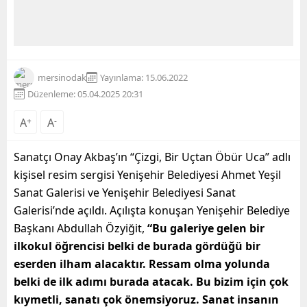
mersinodak
Yayınlama: 15.06.2022
Düzenleme: 05.04.2025 20:31
A
+
A
-
Sanatçı Onay Akbaş’ın “Çizgi, Bir Uçtan Öbür Uca” adlı
kişisel resim sergisi Yenişehir Belediyesi Ahmet Yeşil
Sanat Galerisi ve Yenişehir Belediyesi Sanat
Galerisi’nde açıldı. Açılışta konuşan Yenişehir Belediye
Başkanı Abdullah Özyiğit,
“Bu galeriye gelen bir
ilkokul öğrencisi belki de burada gördüğü bir
eserden ilham alacaktır. Ressam olma yolunda
belki de ilk adımı burada atacak. Bu bizim için çok
kıymetli, sanatı çok önemsiyoruz. Sanat insanın