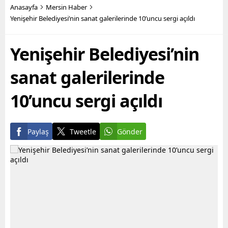
Başkanı Vahap Seçer’in
yıkımını yapan fen işleri
Anasayfa
Mersin Haber
öncülüğünde hayata
ekipleri, son olarak Bahçe
Yenişehir Belediyesi’nin sanat galerilerinde 10’uncu sergi açıldı
geçirilen hizmetler ile
Mahallesi’nde,
yurttaşların maddi ve
sahiplerince terk edilmiş 2
Yenişehir Belediyesi’nin
manevi olarak nefes
katlı iki ayrı metruk
alabilmesine destek
yapının...
olmayı hedefleyen
sanat galerilerinde
Büyükşehir...
10’uncu sergi açıldı
Paylaş
Tweetle
Gönder