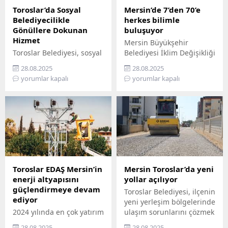
Toroslar’da Sosyal
Mersin’de 7’den 70’e
Belediyecilikle
herkes bilimle
Gönüllere Dokunan
buluşuyor
Hizmet
Mersin Büyükşehir
Toroslar Belediyesi, sosyal
Belediyesi İklim Değişikliği
belediyecilik anlayışıyla
ve Sıfır Atık Dairesi
28.08.2025
28.08.2025
vatandaşların gönüllerine
Başkanlığı, Mercan 100.
yorumlar kapalı
yorumlar kapalı
dokunmaya devam ediyor.
Yıl İklim ve Çevre Bilim
İlçede yaşayan yaş almış
Merkezi’ni ziyaret
vatandaşlar, özel
edemeyenler için bilimi
gereksinimli bireyler ile
yurttaşın ayağına
gazi ve şehit aileleri,
götürüyor. ‘Gökyüzü
belediyenin şefkatli elini
Hepimizin, Bilim Her
her zaman yanlarında
Yerde’ sloganıyla yola
hissediyor. Belediye Sosyal
çıkan Büyükşehir,
Destek Hizmetleri
Mersin’in ilçelerini tek tek
Toroslar EDAŞ Mersin’in
Mersin Toroslar’da yeni
Müdürlüğü’ne bağlı Şehit
gezerek 7’den 70’e herkesi
enerji altyapısını
yollar açılıyor
ve Gazi Şefliği ile Yaşlı ve
bilimle buluşturuyor.
güçlendirmeye devam
Toroslar Belediyesi, ilçenin
Engelli Şefliği, belli
Bilimi, hayatın her
ediyor
yeni yerleşim bölgelerinde
periyotlarla ev ziyaretleri
alanında yaygınlaştırmayı
2024 yılında en çok yatırım
ulaşım sorunlarını çözmek
gerçekleştiriyor....
amaçlayan...
yapan 3 elektrik dağıtım
için başlattığı sathi
28.08.2025
28.08.2025