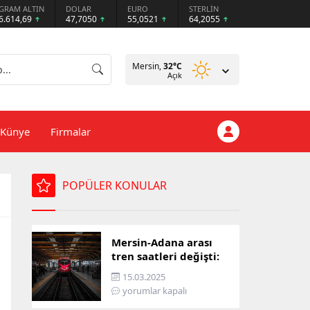
GRAM ALTIN
DOLAR
EURO
STERLİN
6.614,69
47,7050
55,0521
64,2055
Mersin,
32
°C
Açık
Künye
Firmalar
POPÜLER KONULAR
Mersin-Adana arası
tren saatleri değişti:
İşte yeni ulaşım listesi
15.03.2025
yorumlar kapalı