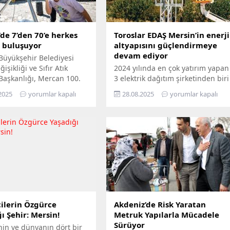
de 7’den 70’e herkes
Toroslar EDAŞ Mersin’in enerji
e buluşuyor
altyapısını güçlendirmeye
devam ediyor
Büyükşehir Belediyesi
işikliği ve Sıfır Atık
2024 yılında en çok yatırım yapan
 Başkanlığı, Mercan 100.
3 elektrik dağıtım şirketinden biri
m ve Çevre Bilim Merkezi’ni
olan Toroslar EDAŞ, 2025 yılının
2025
yorumlar kapalı
28.08.2025
yorumlar kapalı
edemeyenler için bilimi
ilk 6 ayında Türkiye’nin en
n ayağına götürüyor.
stratejik liman kentlerinden biri
ü Hepimizin, Bilim Her
Mersin’de gerçekleştirdiği 381
loganıyla yola çıkan
milyon TL’yi aşan yatırımla, enerji
ir, Mersin’in ilçelerini
altyapısını bugünün ihtiyaçlarına
gezerek 7’den 70’e herkesi
uygun biçimde yenilerken,
buluşturuyor. Bilimi,
geleceğin artan taleplerine de
 her alanında
hazır hâle getiriyor Türkiye’nin
aştırmayı amaçlayan...
enerji dönüşümüne öncülük...
ilerin Özgürce
Akdeniz’de Risk Yaratan
ı Şehir: Mersin!
Metruk Yapılarla Mücadele
Sürüyor
nin ve dünyanın dört bir