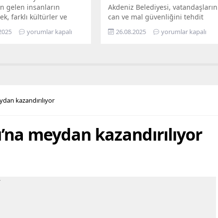
n gelen insanların
Akdeniz Belediyesi, vatandaşların
ek, farklı kültürler ve
can ve mal güvenliğini tehdit
ın bir arada kardeşçe ve
eden, yarattığı görsel kirliliğin
2025
yorumlar kapalı
26.08.2025
yorumlar kapalı
erisinde yaşadığı Mersin,
yanı sıra kimi zaman sosyal
lerin de gözde kentlerinin
sorunlara da yol açan terk
yer alıyor. Mersin
edilmiş yapılarla mücadelesini
hir Belediye Başkanı
aralıksız sürdürüyor. Bugüne dek
eçer’in öncülüğünde
yüzlerce metruk yapının yıkımını
eçirilen hizmetler ile
yapan fen işleri ekipleri, son
ların maddi ve manevi
olarak Bahçe Mahallesi’nde,
eydan kazandırılıyor
nefes alabilmesine destek
sahiplerince terk edilmiş 2 katlı
hedefleyen Büyükşehir...
iki ayrı metruk yapının...
ı’na meydan kazandırılıyor