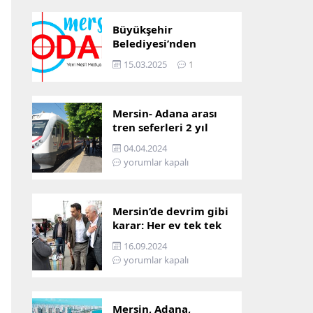
Büyükşehir
Belediyesi’nden
Mersin ve Adana arası
15.03.2025
1
ulaşım başladı
Mersin- Adana arası
tren seferleri 2 yıl
boyunca
04.04.2024
çalışmayacak
yorumlar kapalı
Mersin’de devrim gibi
karar: Her ev tek tek
incelenecek!
16.09.2024
yorumlar kapalı
Mersin, Adana,