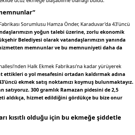
 şekilde ucuz ekmeğe ulaşabilme olanağı buldu.
 memnunlar”
Fabrikası Sorumlusu Hamza Önder, Karaduvar’da 43’üncü
ndaşlarımızın yoğun talebi üzerine, zorlu ekonomik
kşehir Belediyesi olarak vatandaşlarımızın yanında
u hizmetten memnunlar ve bu memnuniyeti daha da
allesi’nden Halk Ekmek Fabrikası’na kadar yürüyerek
at ettikleri o yol mesafesini ortadan kaldırmak adına
43’üncü ekmek satış noktamızı koymuş bulunmaktayız.
n satıyoruz. 300 gramlık Ramazan pidesini de 2,5
ti aldıkça, hizmet edildiğini gördükçe bu bize onur
rı kısıtlı olduğu için bu ekmeğe şiddetle