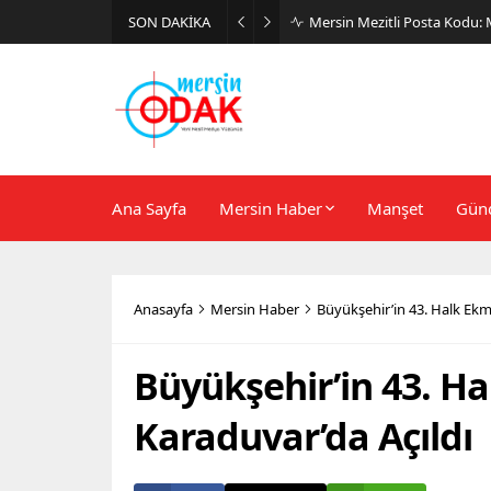
SON DAKİKA
Günlük Stil İçin Erkek Sneak
Ana Sayfa
Mersin Haber
Manşet
Gün
Anasayfa
Mersin Haber
Büyükşehir’in 43. Halk Ekm
Büyükşehir’in 43. H
Karaduvar’da Açıldı