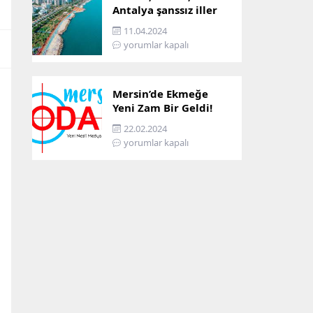
Antalya şanssız iller
arasına girdi: İşte
11.04.2024
sebebi…
yorumlar kapalı
Mersin’de Ekmeğe
Yeni Zam Bir Geldi!
İşte Mersin’in Zamlı
22.02.2024
Ekmek Fiyatı!
yorumlar kapalı