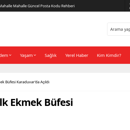
er Önerileri
dem
Yaşam
Sağlık
Yerel Haber
Kim Kimdir?
ek Büfesi Karaduvar’da Açıldı
alk Ekmek Büfesi