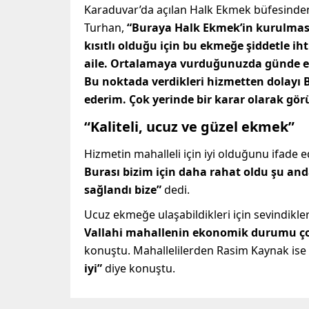
Karaduvar’da açılan Halk Ekmek büfesinden
Turhan,
“Buraya Halk Ekmek’in kurulması
kısıtlı olduğu için bu ekmeğe şiddetle iht
aile. Ortalamaya vurduğunuzda günde en 
Bu noktada verdikleri hizmetten dolayı 
ederim. Çok yerinde bir karar olarak g
“Kaliteli, ucuz ve güzel ekmek”
Hizmetin mahalleli için iyi olduğunu ifade
Burası bizim için daha rahat oldu şu anda
sağlandı bize”
dedi.
Ucuz ekmeğe ulaşabildikleri için sevindikl
Vallahi mahallenin ekonomik durumu ço
konuştu. Mahallelilerden Rasim Kaynak ise
iyi”
diye konuştu.