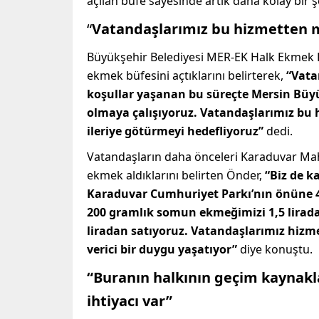
açılan büfe sayesinde artık daha kolay bir
“
Vatandaşlarımız bu hizmetten
Büyükşehir Belediyesi MER-EK Halk Ekmek 
ekmek büfesini açtıklarını belirterek,
“Vata
koşullar yaşanan bu süreçte Mersin Büyü
olmaya çalışıyoruz. Vatandaşlarımız b
ileriye götürmeyi hedefliyoruz”
dedi.
Vatandaşların daha önceleri Karaduvar Mah
ekmek aldıklarını belirten Önder,
“Biz de k
Karaduvar Cumhuriyet Parkı’nın önüne 
200 gramlık somun ekmeğimizi 1,5 lirada
liradan satıyoruz. Vatandaşlarımız hizme
verici bir duygu yaşatıyor”
diye konuştu.
“Buranın halkının geçim kaynakla
ihtiyacı var”