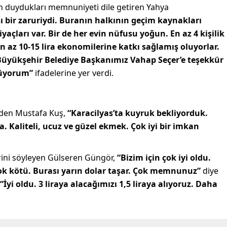
 duydukları memnuniyeti dile getiren Yahya
 bir zaruriydi. Buranın halkının geçim kaynakları
iyaçları var. Bir de her evin nüfusu yoğun. En az 4 kişilik
az 10-15 lira ekonomilerine katkı sağlamış oluyorlar.
Büyükşehir Belediye Başkanımız Vahap Seçer’e teşekkür
örüyorum”
ifadelerine yer verdi.
 eden Mustafa Kuş,
“Karacilyas’ta kuyruk bekliyorduk.
. Kaliteli, ucuz ve güzel ekmek. Çok iyi bir imkan
erini söyleyen Gülseren Güngör,
“Bizim için çok iyi oldu.
k kötü. Burası yarın dolar taşar. Çok memnunuz”
diye
“İyi oldu. 3 liraya alacağımızı 1,5 liraya alıyoruz. Daha