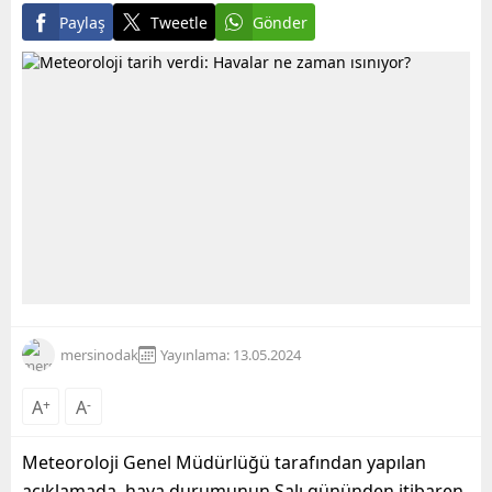
Paylaş
Tweetle
Gönder
mersinodak
Yayınlama: 13.05.2024
A
+
A
-
Meteoroloji Genel Müdürlüğü tarafından yapılan
açıklamada, hava durumunun Salı gününden itibaren