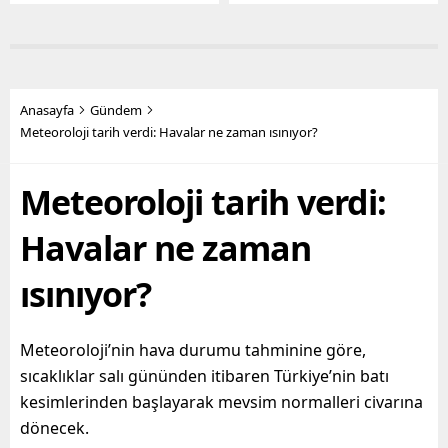
içerisinde yaşadığı
sosyal sorunlara da yol
Mersin, öğrencilerin de
açan terk edilmiş yapılarla
gözde kentlerinin başında
mücadelesini aralıksız
yer alıyor. Mersin
sürdürüyor. Bugüne dek
Büyükşehir Belediye
yüzlerce metruk yapının
Başkanı Vahap Seçer’in
yıkımını yapan fen işleri
Anasayfa
Gündem
öncülüğünde hayata
ekipleri, son olarak Bahçe
Meteoroloji tarih verdi: Havalar ne zaman ısınıyor?
geçirilen hizmetler ile
Mahallesi’nde,
yurttaşların maddi ve
sahiplerince terk edilmiş 2
Meteoroloji tarih verdi:
manevi olarak nefes
katlı iki ayrı metruk
alabilmesine destek
yapının...
olmayı hedefleyen
Havalar ne zaman
Büyükşehir...
ısınıyor?
Meteoroloji’nin hava durumu tahminine göre,
sıcaklıklar salı gününden itibaren Türkiye’nin batı
kesimlerinden başlayarak mevsim normalleri civarına
dönecek.