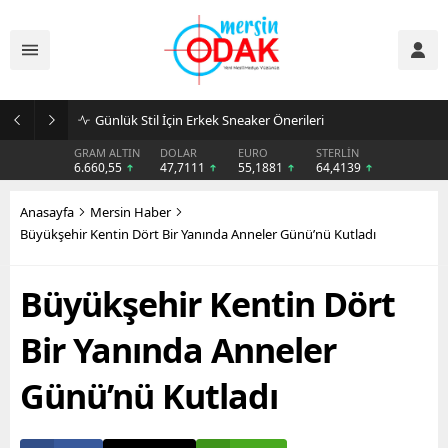
Günlük Stil İçin Erkek Sneaker Önerileri
GRAM ALTIN
DOLAR
EURO
STERLİN
6.660,55
47,7111
55,1881
64,4139
Anasayfa
Mersin Haber
Büyükşehir Kentin Dört Bir Yanında Anneler Günü’nü Kutladı
Büyükşehir Kentin Dört
Bir Yanında Anneler
Günü’nü Kutladı