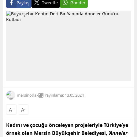
Paylaş
Tweetle
Gönder
mersinodak
Yayınlama: 13.05.2024
A
+
A
-
Kadını ve çocuğu önceleyen projeleriyle Türkiye’ye
örnek olan Mersin Büyükşehir Belediyesi,
‘Anneler