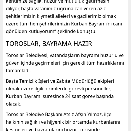
kentimize sağlık, huzur ve
mutluluk getirmesini
diliyor,
başta vatanımız uğruna can veren aziz
şehitlerimizin kıymetli aileleri ve gazilerimiz olmak
üzere
tüm
hemşehrilerimi
zi
n
Kurban Bayramı
’nı canı
gönülden kutluyorum”
şeklinde konuştu.
TOROSLAR
, BAYRAMA HAZIR
Toroslar
Belediyesi, vatandaşların bayramı huzur
lu
ve
güven içinde geçirmeleri için gerekli tüm hazırlıklarını
tamamladı.
Başta Temizlik İşleri ve Zabıta Müdürlüğü ekipleri
olmak üzere ilgili birimlerde görevli personeller,
Kurban Bayramı süresince 24 saat görev başında
olacak.
Toroslar
Belediye Başkanı Atsız
Afşın
Yılmaz, ilçe
halkının sağlıklı ve
hijyenik
bir ortamda kurbanlarını
kesmeleri ve bayramlarını huzur içerisinde