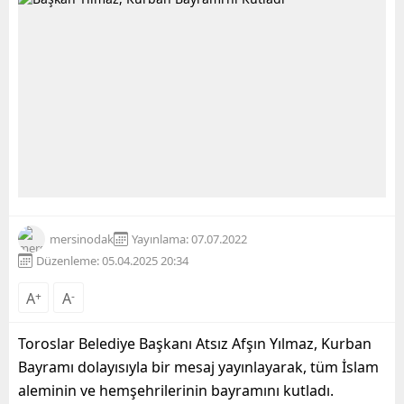
mersinodak
Yayınlama: 07.07.2022
Düzenleme: 05.04.2025 20:34
A
+
A
-
Toroslar
Belediye Başkanı Atsız
Afşın
Yılmaz, Kurban
Bayramı dolayısıyla bir mesaj yayınlayarak, tüm İslam
aleminin
ve
hemşehrilerinin
bayramını kutladı.