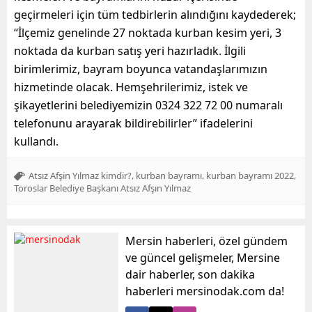
geçirmeleri için tüm tedbirlerin alındığını kaydederek;
“
İlçemiz genelinde
27 noktada kurban kesim yeri, 3
noktada
da
kurban satış yeri hazırladık.
İlgi
li
birimlerimiz
,
bayram boyunca vatandaşlarımızın
hizmetinde olacak.
Hemşehrilerimiz
, istek ve
şikayetlerini
belediyemizin
0324
322 72 00 numaralı
telefonunu arayarak bildirebilirler” ifadelerini
kullandı.
,
,
,
Atsız Afşin Yılmaz kimdir?
kurban bayramı
kurban bayramı 2022
Toroslar Belediye Başkanı Atsız Afşın Yılmaz
Mersin haberleri, özel gündem
ve güncel gelişmeler, Mersine
dair haberler, son dakika
haberleri mersinodak.com da!