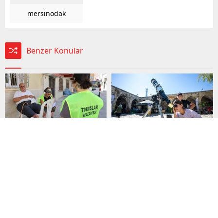
mersinodak
Benzer Konular
Toroslar’da Sosyal
Mersin’de 7’den 70’e
Belediyecilikle
herkes bilimle
Gönüllere Dokunan
buluşuyor
Hizmet
Mersin Büyükşehir
Toroslar Belediyesi, sosyal
Belediyesi İklim Değişikliği
belediyecilik anlayışıyla
ve Sıfır Atık Dairesi
28.08.2025
28.08.2025
vatandaşların gönüllerine
Başkanlığı, Mercan 100.
yorumlar kapalı
yorumlar kapalı
dokunmaya devam ediyor.
Yıl İklim ve Çevre Bilim