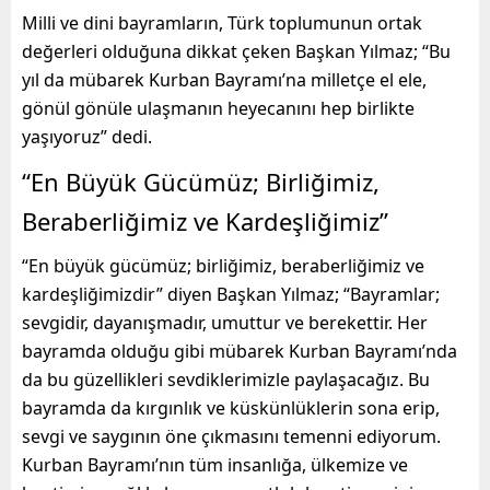
Milli ve dini bayramların, Türk toplumunun ortak
değerleri olduğuna dikkat çeken Başkan Yılmaz;
“
B
u
yıl da mübarek Kurban Bayramı’
na milletçe el ele
,
gönül
gönüle
ulaşmanın he
yecanını hep birlikte
yaşıyoruz”
dedi.
“En Büyük Gücümüz
;
Birliğimiz,
Beraberliğimiz ve Kardeşliğimiz”
“
En büyük gücümüz
;
birliğimiz, ber
aberliğimiz ve
kardeşliğimizdir” diyen Başkan Yılmaz;
“
Bayramlar;
sevgidir,
dayanışmadır,
umuttur ve berekettir. Her
bayramda olduğu gibi mübarek Kurban Bayramı’
nda
da bu güzellikleri
sevdiklerimizle paylaşacağız.
Bu
bayramda da kırgınlık ve küskünlüklerin sona erip,
sevgi ve saygının öne çıkmasını temenni ediyorum.
Kurban Bayramı’nın tüm insanlığa, ülke
mize ve