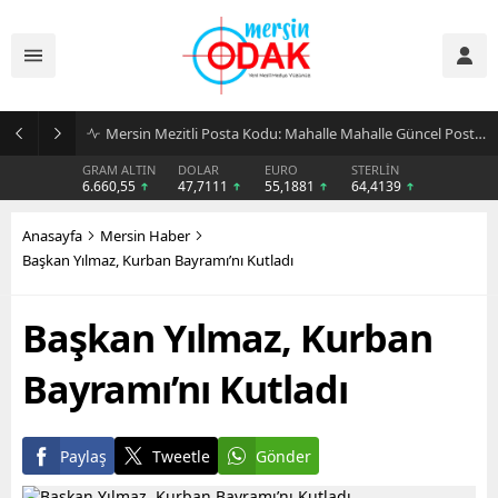
Günlük Stil İçin Erkek Sneaker Önerileri
GRAM ALTIN
DOLAR
EURO
STERLİN
6.660,55
47,7111
55,1881
64,4139
Anasayfa
Mersin Haber
Başkan Yılmaz, Kurban Bayramı’nı Kutladı
Başkan Yılmaz, Kurban
Bayramı’nı Kutladı
Paylaş
Tweetle
Gönder