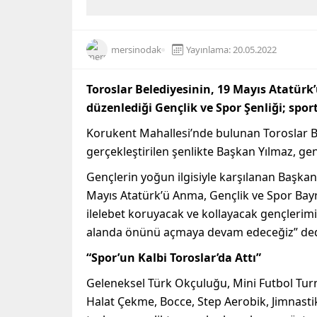
mersinodak
Yayınlama: 20.05.2022
Toroslar Belediyesinin, 19 Mayıs Atatü
düzenlediği Gençlik ve Spor Şenliği; sport
Korukent Mahallesi’nde bulunan Toroslar Be
gerçekleştirilen şenlikte Başkan Yılmaz, gen
Gençlerin yoğun ilgisiyle karşılanan Başka
Mayıs Atatürk’ü Anma, Gençlik ve Spor Bayram
ilelebet koruyacak ve kollayacak gençlerimi
alanda önünü açmaya devam edeceğiz” ded
“Spor’un Kalbi Toroslar’da Attı”
Geleneksel Türk Okçuluğu, Mini Futbol Turn
Halat Çekme, Bocce, Step Aerobik, Jimnastik,