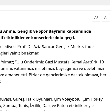
A
+
A
-
rk’ü Anma, Gençlik ve Spor Bayramı kapsamında
if etkinlikler ve konserlerle dolu geçti.
lediyesi Prof. Dr. Aziz Sancar Gençlik Merkezi’nde
çleri yalnız bırakmadı.
n Yılmaz; “Ulu Önderimiz Gazi Mustafa Kemal Atatürk, 19
ı’nı; vatanımızı, milletimizi, bayrağımızı ve devletimizi
ze emanet etti. Bizler de gençlerimize destek olmaya, her
i.
uvası, Güreş, Halk Oyunları, Çim Voleybolu, Çim Hokeyi,
 Zumba, Tenis, İzcilik, Dart ve Paten etkinlikleriyle