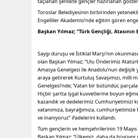
taçlanan şenlikte gençler hazırlanan gösteri
Toroslar Belediyesinin birbirinden yetenekli
Engelliler Akademisi’nde eğitim gören engel
Başkan Yılmaz; “Türk Gençliği, Atasının 
Saygı duruşu ve İstiklal Marşı’nın okunmas
olan Başkan Yılmaz; “Ulu Önderimiz Atatürk
Amasya Genelgesi ile Anadolu’nun değişik y
araya getirerek Kurtuluş Savaşımızı, milli
Genelgesi’nde; ‘Vatan bir bütündür, parçalan
Hiçbir şartta işgal kuvvetlerine boyun eğmed
kazandık ve dedelerimiz Cumhuriyetimizi kur
vatanımıza, bayrağımıza, cumhuriyetimize he
ve inanıyoruz” ifadelerini kullandı.
Tüm gençlerin ve hemşehrilerinin 19 Mayıs
Başkan Yılmaz; “Ülkemiz, daha da büyüyor v