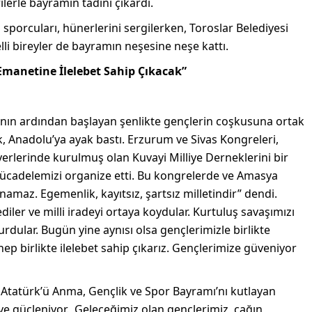
lerle bayramın tadını çıkardı.
 sporcuları, hünerlerini sergilerken, Toroslar Belediyesi
li bireyler de bayramın neşesine neşe kattı.
Emanetine İlelebet Sahip Çıkacak”
ının ardından başlayan şenlikte gençlerin coşkusuna ortak
, Anadolu’ya ayak bastı. Erzurum ve Sivas Kongreleri,
erlerinde kurulmuş olan Kuvayi Milliye Derneklerini bir
 mücadelemizi organize etti. Bu kongrelerde ve Amasya
amaz. Egemenlik, kayıtsız, şartsız milletindir” dendi.
iler ve milli iradeyi ortaya koydular. Kurtuluş savaşımızı
dular. Bugün yine aynısı olsa gençlerimizle birlikte
p birlikte ilelebet sahip çıkarız. Gençlerimize güveniyor
 Atatürk’ü Anma, Gençlik ve Spor Bayramı’nı kutlayan
e güçleniyor. Geleceğimiz olan gençlerimiz, çağın