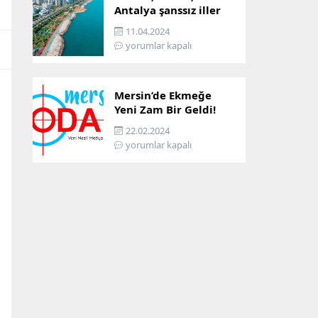
Antalya şanssız iller
arasına girdi: İşte
11.04.2024
sebebi…
yorumlar kapalı
Mersin’de Ekmeğe
Yeni Zam Bir Geldi!
İşte Mersin’in Zamlı
22.02.2024
Ekmek Fiyatı!
yorumlar kapalı