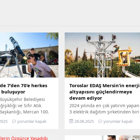
de 7’den 70’e herkes
Toroslar EDAŞ Mersin’in enerji
e buluşuyor
altyapısını güçlendirmeye
devam ediyor
Büyükşehir Belediyesi
işikliği ve Sıfır Atık
2024 yılında en çok yatırım yapan
 Başkanlığı, Mercan 100.
3 elektrik dağıtım şirketinden biri
m ve Çevre Bilim Merkezi’ni
olan Toroslar EDAŞ, 2025 yılının
2025
yorumlar kapalı
28.08.2025
yorumlar kapalı
edemeyenler için bilimi
ilk 6 ayında Türkiye’nin en
n ayağına götürüyor.
stratejik liman kentlerinden biri
ü Hepimizin, Bilim Her
Mersin’de gerçekleştirdiği 381