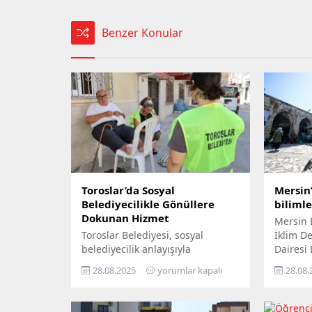
Benzer Konular
Toroslar’da Sosyal
Mersin’
Belediyecilikle Gönüllere
biliml
Dokunan Hizmet
Mersin 
Toroslar Belediyesi, sosyal
İklim Değ
belediyecilik anlayışıyla
Dairesi
vatandaşların gönüllerine
Yıl İkli
28.08.2025
yorumlar kapalı
28.08.
dokunmaya devam ediyor. İlçede
ziyaret 
yaşayan yaş almış vatandaşlar,
yurttaşı
özel gereksinimli bireyler ile gazi
‘Gökyüz