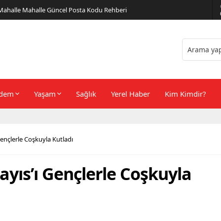
er Önerileri
dem
Yaşam
Sağlık
Yerel Haber
Kim Kimdir?
Gençlerle Coşkuyla Kutladı
yıs’ı Gençlerle Coşkuyla