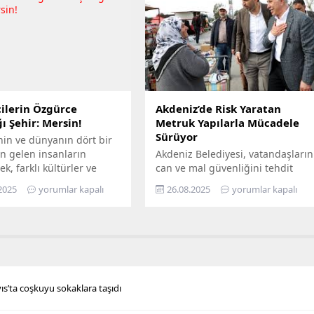
loganıyla yola çıkan
milyon TL’yi aşan yatırımla, enerji
ir, Mersin’in ilçelerini
altyapısını bugünün ihtiyaçlarına
gezerek 7’den 70’e herkesi
uygun biçimde yenilerken,
buluşturuyor. Bilimi,
geleceğin artan taleplerine de
 her alanında
hazır hâle getiriyor Türkiye’nin
aştırmayı amaçlayan...
enerji dönüşümüne öncülük...
ilerin Özgürce
Akdeniz’de Risk Yaratan
ı Şehir: Mersin!
Metruk Yapılarla Mücadele
Sürüyor
nin ve dünyanın dört bir
n gelen insanların
Akdeniz Belediyesi, vatandaşların
ek, farklı kültürler ve
can ve mal güvenliğini tehdit
ın bir arada kardeşçe ve
eden, yarattığı görsel kirliliğin
2025
yorumlar kapalı
26.08.2025
yorumlar kapalı
erisinde yaşadığı Mersin,
yanı sıra kimi zaman sosyal
lerin de gözde kentlerinin
sorunlara da yol açan terk
yer alıyor. Mersin
edilmiş yapılarla mücadelesini
hir Belediye Başkanı
aralıksız sürdürüyor. Bugüne dek
eçer’in öncülüğünde
yüzlerce metruk yapının yıkımını
eçirilen hizmetler ile
yapan fen işleri ekipleri, son
ların maddi ve manevi
olarak Bahçe Mahallesi’nde,
ıs’ta coşkuyu sokaklara taşıdı
nefes alabilmesine destek
sahiplerince terk edilmiş 2 katlı
hedefleyen Büyükşehir...
iki ayrı metruk yapının...