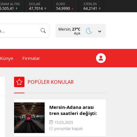
GRAM ALTIN
DOLAR
EURO
STERLİN
6.505,41
47,7014
54,9990
64,2141
Mersin,
27
°C
Açık
Künye
Firmalar
POPÜLER KONULAR
Mersin-Adana arası
tren saatleri değişti:
İşte yeni ulaşım listesi
15.03.2025
yorumlar kapalı