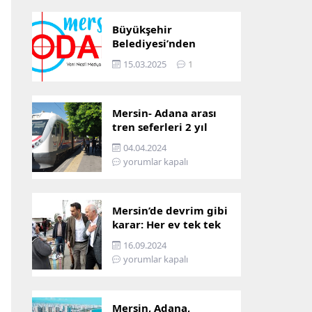
Büyükşehir
Belediyesi’nden
Mersin ve Adana arası
15.03.2025
1
ulaşım başladı
Mersin- Adana arası
tren seferleri 2 yıl
boyunca
04.04.2024
çalışmayacak
yorumlar kapalı
Mersin’de devrim gibi
karar: Her ev tek tek
incelenecek!
16.09.2024
yorumlar kapalı
Mersin, Adana,