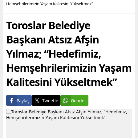
geçirilen hizmetler ile
Mahallesi’nde,
Hemşehrilerimizin Yaşam Kalitesini Yükseltmek”
yurttaşların maddi ve
sahiplerince terk edilmiş 2
manevi olarak nefes
katlı iki ayrı metruk
alabilmesine destek
yapının...
Toroslar Belediye
olmayı hedefleyen
Büyükşehir...
Başkanı Atsız Afşin
Yılmaz; “Hedefimiz,
Hemşehrilerimizin Yaşam
Kalitesini Yükseltmek”
Paylaş
Tweetle
Gönder