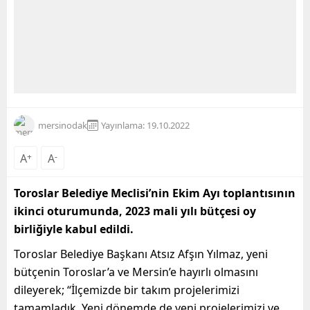
mersinodak
Yayınlama: 19.10.2022
A
+
A
-
Toroslar Belediye Meclisi’nin Ekim Ayı toplantısının
ikinci oturumunda, 2023 mali yılı bütçesi oy
birliğiyle kabul edildi.
Toroslar Belediye Başkanı Atsız Afşın Yılmaz, yeni
bütçenin Toroslar’a ve Mersin’e hayırlı olmasını
dileyerek; “İlçemizde bir takım projelerimizi
tamamladık. Yeni dönemde de yeni projelerimizi ve