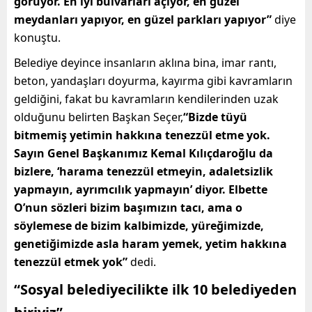
görüyor. En iyi bulvarları açıyor, en güzel
meydanları yapıyor, en güzel parkları yapıyor”
diye
konuştu.
Belediye deyince insanların aklına bina, imar rantı,
beton, yandaşları doyurma, kayırma gibi kavramların
geldiğini, fakat bu kavramların kendilerinden uzak
olduğunu belirten Başkan Seçer,
“Bizde tüyü
bitmemiş yetimin hakkına tenezzül etme yok.
Sayın Genel Başkanımız Kemal Kılıçdaroğlu da
bizlere, ‘harama tenezzül etmeyin, adaletsizlik
yapmayın, ayrımcılık yapmayın’ diyor. Elbette
O’nun sözleri bizim başımızın tacı, ama o
söylemese de bizim kalbimizde, yüreğimizde,
genetiğimizde asla haram yemek, yetim hakkına
tenezzül etmek yok”
dedi.
“Sosyal belediyecilikte ilk 10 belediyeden