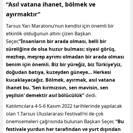
“Asıl vatana ihanet, bölmek ve
ayırmaktır”
Tarsus Yarı Maratonu’nun kendisi için önemli bir
etkinlik olduğunun altını çizen Başkan
Seçer,
“İnsanların bir arada olması, belli bir
süreliğine de olsa huzur bulması; siyasi görüş,
mezhep, meşrep ayrımı olmadan bir arada olması
benim için önemli. Biz bir yüreğiz, biz Türkiye’yiz,
doğudan batıya, kuzeyden güneye… Herkesi
kucaklayacağız. Bölmek, ayırmak, asıl vatana
ihanet bu. ‘Sen kırmızısın, sen mavisin, sen
yeşilsin’ demektir asıl bölücülük”
dedi.
Katılımcılara 4-5-6 Kasım 2022 tarihlerinde yapılacak
olan 1.Tarsus Uluslararası Festivali’ni de çok
önemsemeleri çağrısında bulunan Başkan Seçer,
“Bu
festivale yurdun her tarafından ve yurt dışından