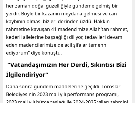
her zaman doğal güzelliğiyle gündeme gelmiş bir
yerdir. Böyle bir kazanın meydana gelmesi ve can
kaybının olması bizleri derinden üzdü. Hakkın
rahmetine kavuşan 41 madencimize Allah’tan rahmet,
kederli ailelerine başsağlığı diliyor, tedavileri devam
eden madencilerimize de acil şifalar temenni
ediyorum” diye konuştu.
“Vatandaşımızın Her Derdi, Sıkıntısı Bizi
İlgilendiriyor”
Daha sonra gündem maddelerine geçildi. Toroslar
Belediyesinin 2023 mali yılı performans programı,
2023 mali yılı bütçe taslağı ile 2024-2025 yılları tahmini
bütçesi, Plan ve Bütçe Komisyonu’nun raporu
doğrultusunda oy birliğiyle kabul edildi.
2023 mali yılı bütçesinin oy birliğiyle kabul edilmesinin