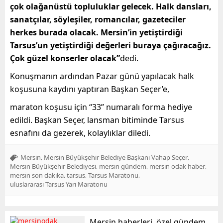
çok olağanüstü topluluklar gelecek. Halk dansları,
sanatçılar, söyleşiler, romancılar, gazeteciler
herkes burada olacak. Mersin’in yetiştirdiği
Tarsus’un yetiştirdiği değerleri buraya çağıracağız.
Çok güzel konserler olacak”
dedi.
Konuşmanın ardından Pazar günü yapılacak halk
koşusuna kaydını yaptıran Başkan Seçer’e,
maraton koşusu için “33” numaralı forma hediye
edildi. Başkan Seçer, lansman bitiminde Tarsus
esnafını da gezerek, kolaylıklar diledi.
,
,
Mersin
Mersin Büyükşehir Belediye Başkanı Vahap Seçer
,
,
,
Mersin Büyükşehir Belediyesi
mersin gündem
mersin odak haber
,
,
,
mersin son dakika
tarsus
Tarsus Maratonu
uluslararası Tarsus Yarı Maratonu
Mersin haberleri, özel gündem