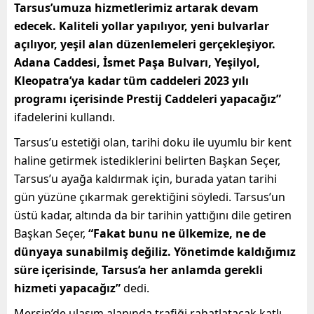
Tarsus’umuza hizmetlerimiz artarak devam
edecek. Kaliteli yollar yapılıyor, yeni bulvarlar
açılıyor, yeşil alan düzenlemeleri gerçekleşiyor.
Adana Caddesi, İsmet Paşa Bulvarı, Yeşilyol,
Kleopatra’ya kadar tüm caddeleri 2023 yılı
programı içerisinde Prestij Caddeleri yapacağız”
ifadelerini kullandı.
Tarsus’u estetiği olan, tarihi doku ile uyumlu bir kent
haline getirmek istediklerini belirten Başkan Seçer,
Tarsus’u ayağa kaldırmak için, burada yatan tarihi
gün yüzüne çıkarmak gerektiğini söyledi. Tarsus’un
üstü kadar, altında da bir tarihin yattığını dile getiren
Başkan Seçer,
“Fakat bunu ne ülkemize, ne de
dünyaya sunabilmiş değiliz. Yönetimde kaldığımız
süre içerisinde, Tarsus’a her anlamda gerekli
hizmeti yapacağız”
dedi.
Mersin’de ulaşım alanında trafiği rahatlatacak katlı