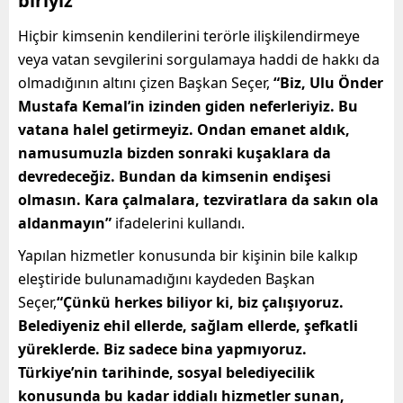
biriyiz”
Hiçbir kimsenin kendilerini terörle ilişkilendirmeye
veya vatan sevgilerini sorgulamaya haddi de hakkı da
olmadığının altını çizen Başkan Seçer,
“Biz, Ulu Önder
Mustafa Kemal’in izinden giden neferleriyiz. Bu
vatana halel getirmeyiz. Ondan emanet aldık,
namusumuzla bizden sonraki kuşaklara da
devredeceğiz. Bundan da kimsenin endişesi
olmasın. Kara çalmalara, tezviratlara da sakın ola
aldanmayın”
ifadelerini kullandı.
Yapılan hizmetler konusunda bir kişinin bile kalkıp
eleştiride bulunamadığını kaydeden Başkan
Seçer,
“Çünkü herkes biliyor ki, biz çalışıyoruz.
Belediyeniz ehil ellerde, sağlam ellerde, şefkatli
yüreklerde. Biz sadece bina yapmıyoruz.
Türkiye’nin tarihinde, sosyal belediyecilik
konusunda bu kadar iddialı hizmetler sunan,