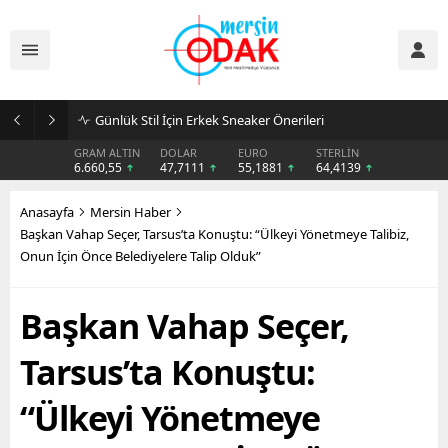
Günlük Stil İçin Erkek Sneaker Önerileri
GRAM ALTIN
DOLAR
EURO
STERLİN
6.660,55
47,7111
55,1881
64,4139
Anasayfa
Mersin Haber
Başkan Vahap Seçer, Tarsus’ta Konuştu: “Ülkeyi Yönetmeye Talibiz,
Onun İçin Önce Belediyelere Talip Olduk”
Başkan Vahap Seçer,
Tarsus’ta Konuştu:
“Ülkeyi Yönetmeye