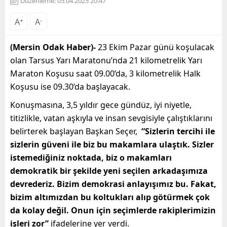
Düzenleme: 05.04.2025 20:47
A
+
A
-
(Mersin Odak Haber)-
23 Ekim Pazar günü koşulacak
olan Tarsus Yarı Maratonu’nda 21 kilometrelik Yarı
Maraton Koşusu saat 09.00’da, 3 kilometrelik Halk
Koşusu ise 09.30’da başlayacak.
Konuşmasına, 3,5 yıldır gece gündüz, iyi niyetle,
titizlikle, vatan aşkıyla ve insan sevgisiyle çalıştıklarını
belirterek başlayan Başkan Seçer,
“Sizlerin tercihi ile
sizlerin güveni ile biz bu makamlara ulaştık. Sizler
istemediğiniz noktada, biz o makamları
demokratik bir şekilde yeni seçilen arkadaşımıza
devrederiz. Bizim demokrasi anlayışımız bu. Fakat,
bizim altımızdan bu koltukları alıp götürmek çok
da kolay değil. Onun için seçimlerde rakiplerimizin
işleri zor”
ifadelerine yer verdi.