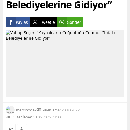
Belediyelerine Gidiyor”
Paylaş
Tweetle
Gönder
mersinodak
Yayınlama: 20.10.2022
Düzenleme: 13.05.2025 23:00
A
+
A
-