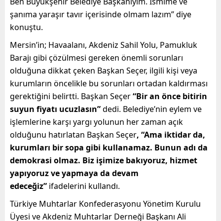
Ben Büyükşehir Belediye Başkanıyım. İsmime ve
şanıma yaraşır tavır içerisinde olmam lazım” diye
konuştu.
Mersin’in; Havaalanı, Akdeniz Sahil Yolu, Pamukluk
Barajı gibi çözülmesi gereken önemli sorunları
olduğuna dikkat çeken Başkan Seçer, ilgili kişi veya
kurumların öncelikle bu sorunları ortadan kaldırması
gerektiğini belirtti. Başkan Seçer
“Bir an önce bitirin
suyun fiyatı ucuzlasın”
dedi. Belediye’nin eylem ve
işlemlerine karşı yargı yolunun her zaman açık
olduğunu hatırlatan Başkan Seçer
, “Ama iktidar da,
kurumları bir sopa gibi kullanamaz. Bunun adı da
demokrasi olmaz. Biz işimize bakıyoruz, hizmet
yapıyoruz ve yapmaya da devam
edeceğiz”
ifadelerini kullandı.
Türkiye Muhtarlar Konfederasyonu Yönetim Kurulu
Üyesi ve Akdeniz Muhtarlar Derneği Başkanı Ali