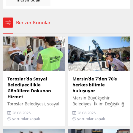
Benzer Konular
Toroslar’da Sosyal
Mersin’de 7’den 70’e
Belediyecilikle
herkes bilimle
Gönüllere Dokunan
buluşuyor
Hizmet
Mersin Büyükşehir
Toroslar Belediyesi, sosyal
Belediyesi İklim Değişikliği
belediyecilik anlayışıyla
ve Sıfır Atık Dairesi
28.08.2025
28.08.2025
vatandaşların gönüllerine
Başkanlığı, Mercan 100.
yorumlar kapalı
yorumlar kapalı
dokunmaya devam ediyor.
Yıl İklim ve Çevre Bilim
İlçede yaşayan yaş almış
Merkezi’ni ziyaret