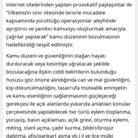
internet sitelerinden yapılan provokatif paylaşımlar ile
“Ülkemizin sınır ötesinde terörle mücadele
kapsamında yürüttüğü operasyonlar aleyhinde
ayrıştırıcı ve yanıltıcı kamuoyu oluşturmak amacıyla
çağrılar yapılarak” kamu düzeninin bozulmasının
hedeflendiği tespit edilmiştir.
Kamu düzeni ve güvenliğinin olağan hayatı
durduracak veya kesintiye uğratacak şekilde
bozulacağına ilişkin ciddi belirtilerin bulunduğu
hususu göz önüne alındığında can ve mal güvenliğini,
kişi dokunulmazlığını, tasarrufa müteallik emniyetin
ve kamu esenliğinin sağlanmasının güçleşeceği
gerekçesi ile açık alanlarda yukarıda anlatılan konular
çerçevesinde yapılabilecek her türlü eylem (toplanma,
yürüyüş, basın açıklaması, açlık grevi, oturma eylemi,
miting, stant açma, çadır kurma, bildiri/broşür
dağıtma, afiş/pankart asma vb.) il ve ilçe mülki