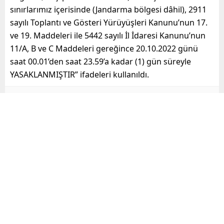
sınırlarımız içerisinde (Jandarma bölgesi dâhil), 2911
sayılı Toplantı ve Gösteri Yürüyüşleri Kanunu’nun 17.
ve 19. Maddeleri ile 5442 sayılı İl İdaresi Kanunu’nun
11/A, B ve C Maddeleri gereğince 20.10.2022 günü
saat 00.01’den saat 23.59’a kadar (1) gün süreyle
YASAKLANMIŞTIR” ifadeleri kullanıldı.
,
,
Mersin basın duyurusu
mersin valiliği
Mersin yasak
Mersin haberleri, özel gündem
ve güncel gelişmeler, Mersine
dair haberler, son dakika
haberleri mersinodak.com da!
mersinodak