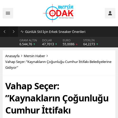
Günlük Stil İçin Erkek Sneaker Önerileri
GRAM ALTIN
DOLAR
EURO
STERLİN
6.544,76
47,7013
55,0086
64,2273
Anasayfa
Mersin Haber
Vahap Seçer: ”Kaynakların Çoğunluğu Cumhur İttifakı Belediyelerine
Gidiyor”
Vahap Seçer:
”Kaynakların Çoğunluğu
Cumhur İttifakı