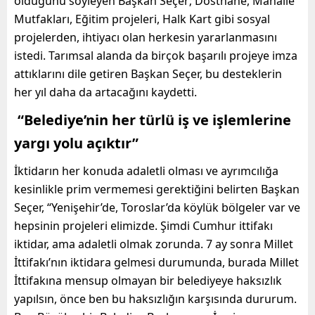
olduğunu söyleyen Başkan Seçer; Dosthane, Mahalle
Mutfakları, Eğitim projeleri, Halk Kart gibi sosyal
projelerden, ihtiyacı olan herkesin yararlanmasını
istedi. Tarımsal alanda da birçok başarılı projeye imza
attıklarını dile getiren Başkan Seçer, bu desteklerin
her yıl daha da artacağını kaydetti.
“Belediye’nin her türlü iş ve işlemlerine
yargı yolu açıktır”
İktidarın her konuda adaletli olması ve ayrımcılığa
kesinlikle prim vermemesi gerektiğini belirten Başkan
Seçer, “Yenişehir’de, Toroslar’da köylük bölgeler var ve
hepsinin projeleri elimizde. Şimdi Cumhur ittifakı
iktidar, ama adaletli olmak zorunda. 7 ay sonra Millet
İttifakı’nın iktidara gelmesi durumunda, burada Millet
İttifakına mensup olmayan bir belediyeye haksızlık
yapılsın, önce ben bu haksızlığın karşısında dururum.