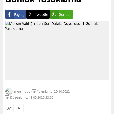
Paylaş
Tweetle
Gönder
mersinodak
Yayınlama: 20.10.2022
Düzenleme: 13.05.2025 23:00
A
+
A
-