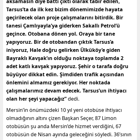
aksamasın diye battı çıktı olarak tabir edilen,
Tarsus’ta da ilk kez bizim dönemimizde hayata
geçirilecek olan proje çalışmalarını bitirdik. Bir
tanesi Çamlıyayla’ya giderken Sakallı Petrol’ü
geçince. Otobana dönen yol. Oraya bir tane
yapıyoruz. Bir de otobandan çıktık Tarsus’a
iniyoruz, Hale doğru gelirken Ülküköy’e giden
Bayraklı Kavşak’ın olduğu noktaya toplamda 2
adet katlı kavşak yapıyoruz. Şehir o tarafa doğru
büyüyor dikkat edin. Şimdiden trafik açısından
önlemini almamız gerekiyor. Her noktada
çalışmalarımız devam edecek. Tarsus’un ihtiyacı
olan her şeyi yapacağız”
dedi.
Mersin’in önümüzdeki 10 yıl yeni otobüse ihtiyacı
olmadığının altını çizen Başkan Seçer, 87 Limon
otobüsün şu anda Mersin’de hizmet verdiğini, 67
otobüsün de Nisan ayında geleceğini söyledi. 36’sının