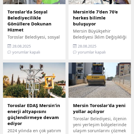
Toroslar’da Sosyal
Mersin’de 7’den 70’e
Belediyecilikle
herkes bilimle
Gönüllere Dokunan
buluşuyor
Hizmet
Mersin Büyükşehir
Toroslar Belediyesi, sosyal
Belediyesi İklim Değişikliği
belediyecilik anlayışıyla
ve Sıfır Atık Dairesi
28.08.2025
28.08.2025
vatandaşların gönüllerine
Başkanlığı, Mercan 100.
yorumlar kapalı
yorumlar kapalı
dokunmaya devam ediyor.
Yıl İklim ve Çevre Bilim
İlçede yaşayan yaş almış
Merkezi’ni ziyaret
vatandaşlar, özel
edemeyenler için bilimi
gereksinimli bireyler ile
yurttaşın ayağına
gazi ve şehit aileleri,
götürüyor. ‘Gökyüzü
belediyenin şefkatli elini
Hepimizin, Bilim Her
her zaman yanlarında
Yerde’ sloganıyla yola
hissediyor. Belediye Sosyal
çıkan Büyükşehir,
Destek Hizmetleri
Mersin’in ilçelerini tek tek
Toroslar EDAŞ Mersin’in
Mersin Toroslar’da yeni
Müdürlüğü’ne bağlı Şehit
gezerek 7’den 70’e herkesi
enerji altyapısını
yollar açılıyor
ve Gazi Şefliği ile Yaşlı ve
bilimle buluşturuyor.
güçlendirmeye devam
Toroslar Belediyesi, ilçenin
Engelli Şefliği, belli
Bilimi, hayatın her
ediyor
yeni yerleşim bölgelerinde
periyotlarla ev ziyaretleri
alanında yaygınlaştırmayı
2024 yılında en çok yatırım
ulaşım sorunlarını çözmek
gerçekleştiriyor....
amaçlayan...