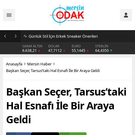
Günlük Stil İçin Erkek Sneaker Önerileri
GRAM ALTIN
DOLAR
EURO
STERLİN
6.638,21
47,7112
55,1445
64,4350
Anasayfa
Mersin Haber
Başkan Seçer, Tarsus’taki Hal Esnafı İle Bir Araya Geldi
Başkan Seçer, Tarsus’taki
Hal Esnafı İle Bir Araya
Geldi