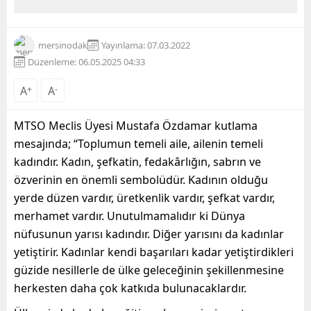
mersinodak
Yayınlama: 07.03.2022
Düzenleme: 06.05.2025 04:33
A
+
A
-
MTSO Meclis Üyesi Mustafa Özdamar kutlama
mesajında; “Toplumun temeli aile, ailenin temeli
kadındır. Kadın, şefkatin, fedakârlığın, sabrın ve
özverinin en önemli sembolüdür. Kadının olduğu
yerde düzen vardır, üretkenlik vardır, şefkat vardır,
merhamet vardır. Unutulmamalıdır ki Dünya
nüfusunun yarısı kadındır. Diğer yarısını da kadınlar
yetiştirir. Kadınlar kendi başarıları kadar yetiştirdikleri
güzide nesillerle de ülke geleceğinin şekillenmesine
herkesten daha çok katkıda bulunacaklardır.