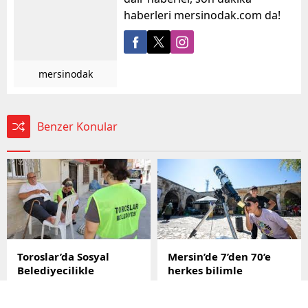
haberleri mersinodak.com da!
mersinodak
Benzer Konular
Toroslar’da Sosyal
Mersin’de 7’den 70’e
Belediyecilikle
herkes bilimle
Gönüllere Dokunan
buluşuyor
Hizmet
Mersin Büyükşehir