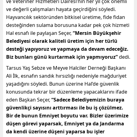
ve Veteriner Hizmetleri Dairesi’nin her yıl çok önemli
ve değerli çalışmaları hayata geçirdiğini söyledi.
Hayvancılık sektöründen bitkisel üretime, fide fidan
desteğinden sulama borusuna kadar pek çok hizmeti
Hal esnafı ile paylaşan Seçer,
“Mersin Büyükşehir
Belediyesi olarak kaliteli üretim için her türlü
desteği yapıyoruz ve yapmaya da devam edeceğiz.
Biz bunları günü kurtarmak için yapmıyoruz”
dedi.
Tarsus Yaş Sebze ve Meyve Halciler Derneği Başkanı
Ali İlk, esnafın sandık hırsızlığı nedeniyle mağduriyet
yaşadığını söyledi. Bunun üzerine Hal’de güvenlik
konusunda tekrar bir düzenleme yapacaklarını ifade
eden Başkan Seçer,
“Sadece Belediyemizin buraya
güvenlikçi sayısını arttırması ile bu iş çözülmez.
Bir de bunun Emniyet boyutu var. Bizler üzerimize
düşen görevi yaparsak, Emniyet ya da Jandarma
da kendi üzerine düşeni yaparsa bu işler