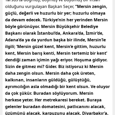
olduğunu vurgulayan Başkan Seçer,
“Mersin zengin,
güçlü, değerli ve huzurlu bir yer; huzurlu olmaya
da devam edecek. Türkiye’nin her yerinden Mersin
böyle görünüyor. Mersin Büyükşehir Belediye
Başkanı olarak İstanbul’da, Ankara’da, İzmir’de,
Adana’da ya da yurdun başka bir ilinde, Mersin’le
ilgili; ‘Mersin güzel kent, Mersin’e gittim, huzurlu
kent, Mersin barış kenti, Mersin tertemiz bir kent’
dendiği zaman içimin yağı eriyor. Hoşuma gidiyor.
Sizin de gitmez mi? Gider. Biz istiyoruz ki Mersin
daha zengin olsun. Mersin daha çok üreten,
kalkınan, insanların güldüğü, gülüştüğü,
ayrımcılığın asla olmadığı bir kent olsun. Ve oluyor
da çok şükür. Buradan söylüyorum. Mersin
herkese yeter. Her metrekaresi bereket. Buraya
gelenler buradan domatesini, patlıcanını alacak,
üzümünü alacak, karpuzunu alacak, Diyarbakır’a,