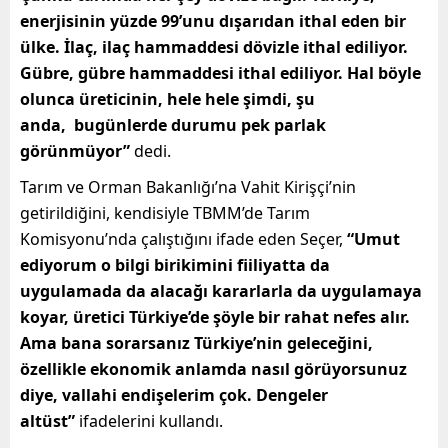
enerjisinin yüzde 99’unu dışarıdan ithal eden bir
ülke. İlaç, ilaç hammaddesi dövizle ithal ediliyor.
Gübre, gübre hammaddesi ithal ediliyor. Hal böyle
olunca üreticinin, hele hele şimdi, şu
anda, bugünlerde durumu pek parlak
görünmüyor”
dedi.
Tarım ve Orman Bakanlığı’na Vahit Kirişçi’nin
getirildiğini, kendisiyle TBMM’de Tarım
Komisyonu’nda çalıştığını ifade eden Seçer,
“Umut
ediyorum o bilgi birikimini fiiliyatta da
uygulamada da alacağı kararlarla da uygulamaya
koyar, üretici Türkiye’de şöyle bir rahat nefes alır.
Ama bana sorarsanız Türkiye’nin geleceğini,
özellikle ekonomik anlamda nasıl görüyorsunuz
diye, vallahi endişelerim çok. Dengeler
altüst”
ifadelerini kullandı.