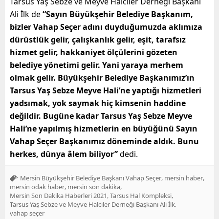
Tarsus Yaş Sebze ve Meyve Halciler Derneği Başkanı
Ali İlk de
“Sayın Büyükşehir Belediye Başkanım,
bizler Vahap Seçer adını duyduğumuzda aklımıza
dürüstlük gelir, çalışkanlık gelir, eşit, tarafsız
hizmet gelir, hakkaniyet ölçülerini gözeten
belediye yönetimi gelir. Yani yaraya merhem
olmak gelir. Büyükşehir Belediye Başkanımız’ın
Tarsus Yaş Sebze Meyve Hali’ne yaptığı hizmetleri
yadsımak, yok saymak hiç kimsenin haddine
değildir. Bugüne kadar Tarsus Yaş Sebze Meyve
Hali’ne yapılmış hizmetlerin en büyüğünü Sayın
Vahap Seçer Başkanımız döneminde aldık. Bunu
herkes, dünya âlem biliyor”
dedi.
,
,
Mersin Büyükşehir Belediye Başkanı Vahap Seçer
mersin haber
,
,
mersin odak haber
mersin son dakika
,
,
Mersin Son Dakika Haberleri 2021
Tarsus Hal Kompleksi
,
Tarsus Yaş Sebze ve Meyve Halciler Derneği Başkanı Ali İlk
vahap seçer