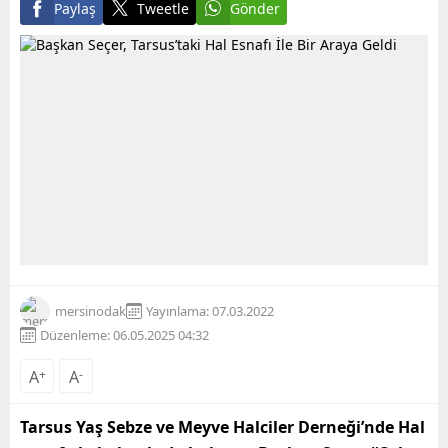
Paylaş
Tweetle
Gönder
mersinodak
Yayınlama: 07.03.2022
Düzenleme: 06.05.2025 04:32
A
+
A
-
Tarsus Yaş Sebze ve Meyve Halciler Derneği’nde Hal