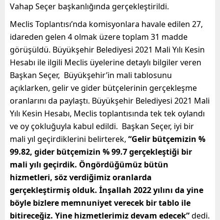
Vahap Seçer başkanlığında gerçekleştirildi.
Meclis Toplantısı’nda komisyonlara havale edilen 27,
idareden gelen 4 olmak üzere toplam 31 madde
görüşüldü. Büyükşehir Belediyesi 2021 Mali Yılı Kesin
Hesabı ile ilgili Meclis üyelerine detaylı bilgiler veren
Başkan Seçer, Büyükşehir’in mali tablosunu
açıklarken, gelir ve gider bütçelerinin gerçekleşme
oranlarını da paylaştı. Büyükşehir Belediyesi 2021 Mali
Yılı Kesin Hesabı, Meclis toplantısında tek tek oylandı
ve oy çokluğuyla kabul edildi. Başkan Seçer, iyi bir
mali yıl geçirdiklerini belirterek,
“Gelir bütçemizin %
99.82, gider bütçemizin % 99.7 gerçekleştiği bir
mali yılı geçirdik. Öngördüğümüz bütün
hizmetleri, söz verdiğimiz oranlarda
gerçekleştirmiş olduk. İnşallah 2022 yılını da yine
böyle bizlere memnuniyet verecek bir tablo ile
bitireceğiz. Yine hizmetlerimiz devam edecek”
dedi.