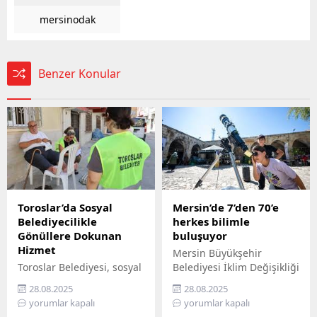
mersinodak
Benzer Konular
Toroslar’da Sosyal
Mersin’de 7’den 70’e
Belediyecilikle
herkes bilimle
Gönüllere Dokunan
buluşuyor
Hizmet
Mersin Büyükşehir
Toroslar Belediyesi, sosyal
Belediyesi İklim Değişikliği
belediyecilik anlayışıyla
ve Sıfır Atık Dairesi
28.08.2025
28.08.2025
vatandaşların gönüllerine
Başkanlığı, Mercan 100.
yorumlar kapalı
yorumlar kapalı
dokunmaya devam ediyor.
Yıl İklim ve Çevre Bilim