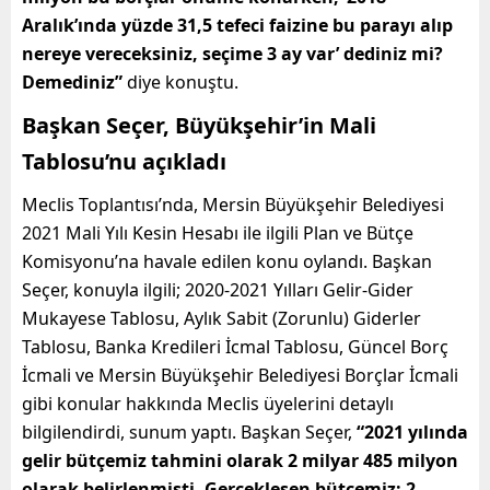
Aralık’ında yüzde 31,5 tefeci faizine bu parayı alıp
nereye vereceksiniz, seçime 3 ay var’ dediniz mi?
Demediniz”
diye konuştu.
Başkan Seçer, Büyükşehir’in Mali
Tablosu’nu açıkladı
Meclis Toplantısı’nda, Mersin Büyükşehir Belediyesi
2021 Mali Yılı Kesin Hesabı ile ilgili Plan ve Bütçe
Komisyonu’na havale edilen konu oylandı. Başkan
Seçer, konuyla ilgili; 2020-2021 Yılları Gelir-Gider
Mukayese Tablosu, Aylık Sabit (Zorunlu) Giderler
Tablosu, Banka Kredileri İcmal Tablosu, Güncel Borç
İcmali ve Mersin Büyükşehir Belediyesi Borçlar İcmali
gibi konular hakkında Meclis üyelerini detaylı
bilgilendirdi, sunum yaptı. Başkan Seçer,
“2021 yılında
gelir bütçemiz tahmini olarak 2 milyar 485 milyon
olarak belirlenmişti. Gerçekleşen bütçemiz; 2