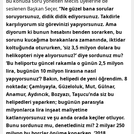
Bu konuda soru yönelten Meclis üyelerine de
seslenen Başkan Seçer,
“Ne güzel bana sorular
soruyorsunuz, didik didik ediyorsunuz. Takdirle
karşılıyorum siz görevinizi yapıyorsunuz. Ama
diyorum ki bunun hesabını benden sorarken, bu
sorunu kucağıma bırakanlara zamanında, iktidar
koltuğunda otururken, ‘siz 3,5 milyon dolara bu
helikopteri niye alıyorsunuz?’ diye sordunuz mu?
‘Bu heliportu güncel rakamla o günün 2,5 milyon
lira, bugünün 10 milyon lirasına nasıl
yapıyorsunuz’? Bakın, helipedi de yeni öğrendim. 8
noktada; Çamlıyayla, Güzeloluk, Mut, Gülnar,
Anamur, Aydıncık, Bozyazı, Taşucu’nda siz bu
helipedleri yaparken; bugünün parasıyla
milyonlarca lira inşaat maliyetine
katlanıyorsunuz ve şu anda orada keçiler otluyor.
Bunu sordunuz mu, denetlediniz mi? 2 milyar 250
milyon bu borçlar önüme konarken, ‘2018