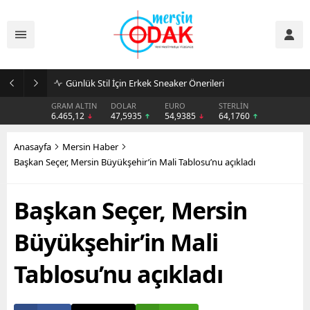
Günlük Stil İçin Erkek Sneaker Önerileri
GRAM ALTIN
DOLAR
EURO
STERLİN
6.465,12
47,5935
54,9385
64,1760
Anasayfa
Mersin Haber
Başkan Seçer, Mersin Büyükşehir’in Mali Tablosu’nu açıkladı
Başkan Seçer, Mersin
Büyükşehir’in Mali
Tablosu’nu açıkladı