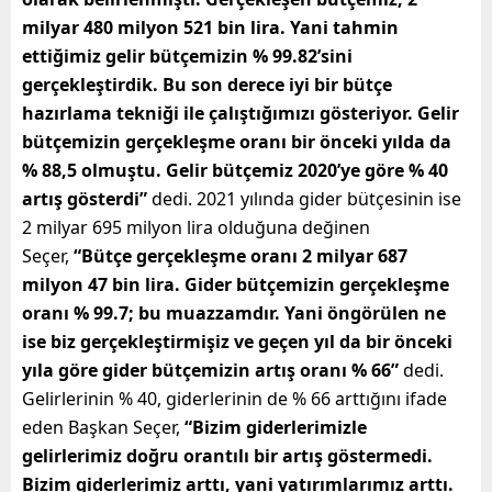
milyar 480 milyon 521 bin lira. Yani tahmin
ettiğimiz gelir bütçemizin % 99.82’sini
gerçekleştirdik. Bu son derece iyi bir bütçe
hazırlama tekniği ile çalıştığımızı gösteriyor. Gelir
bütçemizin gerçekleşme oranı bir önceki yılda da
% 88,5 olmuştu. Gelir bütçemiz 2020’ye göre % 40
artış gösterdi”
dedi. 2021 yılında gider bütçesinin ise
2 milyar 695 milyon lira olduğuna değinen
Seçer,
“Bütçe gerçekleşme oranı 2 milyar 687
milyon 47 bin lira. Gider bütçemizin gerçekleşme
oranı % 99.7; bu muazzamdır. Yani öngörülen ne
ise biz gerçekleştirmişiz ve geçen yıl da bir önceki
yıla göre gider bütçemizin artış oranı % 66”
dedi.
Gelirlerinin % 40, giderlerinin de % 66 arttığını ifade
eden Başkan Seçer,
“Bizim giderlerimizle
gelirlerimiz doğru orantılı bir artış göstermedi.
Bizim giderlerimiz arttı, yani yatırımlarımız arttı.