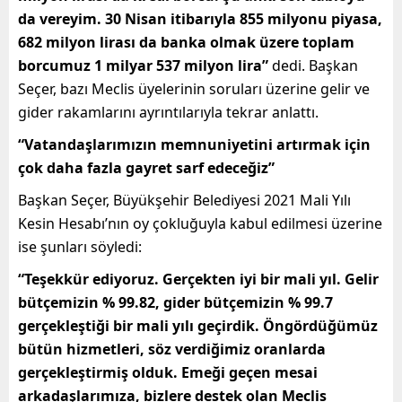
da vereyim. 30 Nisan itibarıyla 855 milyonu piyasa,
682 milyon lirası da banka olmak üzere toplam
borcumuz 1 milyar 537 milyon lira”
dedi. Başkan
Seçer, bazı Meclis üyelerinin soruları üzerine gelir ve
gider rakamlarını ayrıntılarıyla tekrar anlattı.
“Vatandaşlarımızın memnuniyetini artırmak için
çok daha fazla gayret sarf edeceğiz”
Başkan Seçer, Büyükşehir Belediyesi 2021 Mali Yılı
Kesin Hesabı’nın oy çokluğuyla kabul edilmesi üzerine
ise şunları söyledi:
“Teşekkür ediyoruz. Gerçekten iyi bir mali yıl. Gelir
bütçemizin % 99.82, gider bütçemizin % 99.7
gerçekleştiği bir mali yılı geçirdik. Öngördüğümüz
bütün hizmetleri, söz verdiğimiz oranlarda
gerçekleştirmiş olduk. Emeği geçen mesai
arkadaşlarımıza, bizlere destek olan Meclis