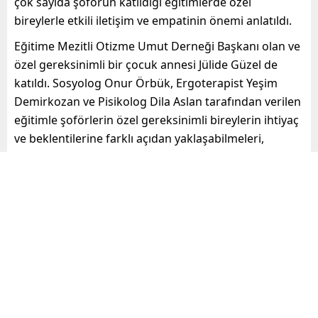
çok sayıda şoförün katıldığı eğitimlerde özel
bireylerle etkili iletişim ve empatinin önemi anlatıldı.
Eğitime Mezitli Otizme Umut Derneği Başkanı olan ve
özel gereksinimli bir çocuk annesi Jülide Güzel de
katıldı. Sosyolog Onur Örbük, Ergoterapist Yeşim
Demirkozan ve Pisikolog Dila Aslan tarafından verilen
eğitimle şoförlerin özel gereksinimli bireylerin ihtiyaç
ve beklentilerine farklı açıdan yaklaşabilmeleri,
erişilebilirlik hakkında daha kapsamlı bilgiye sahip
olmaları ve empati kurarak gün içerisinde bir yerden
başka bir yere giderken nasıl zorluklarla
karşılaştıklarını daha iyi anlayabilmeleri amaçlandı.
Eğitimin sürekli hale getirilmesi planlanıyor.
Mersin haberleri, özel gündem
ve güncel gelişmeler, Mersine
dair haberler, son dakika