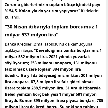
Zorunlu giderlerimizin toplam bütçe içindeki payı
% 54,5. Kalanıyla da yatırım yapıyoruz”
ifadelerini
kullandı.
“30 Nisan itibarıyla toplam borcumuz 1
milyar 537 milyon lira”
Banka Kredileri İcmal Tablosu’nu da kamuoyuna
açıklayan Seçer,
“Devraldığımız banka borçlarımız 1
milyar 582 milyon lira. 2021 yılında yuvarlak
söylüyorum; 253 milyonu anapara, 131 milyonu
faiz olmak üzere toplam 384 milyon lira
ödedik. Bu yıl da ödeyeceğimiz miktar; 201 milyon
lira anapara, 87,5 milyon lira faiz gideri olmak
üzere toplam 288,5 milyon lira. 31 Aralık itibarıyla
Belediyemizin borç bakiyesi 1 milyar 681 milyon
liraydı. Bunun 895 milyon lirası piyasa borçları, 785
milyon lirası da kredi borcu. Şu anki son tabloyu