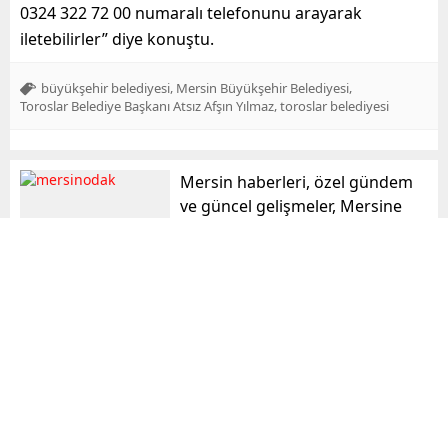
0324 322 72 00 numaralı telefonunu arayarak
iletebilirler” diye konuştu.
,
,
büyükşehir belediyesi
Mersin Büyükşehir Belediyesi
,
Toroslar Belediye Başkanı Atsız Afşın Yılmaz
toroslar belediyesi
Mersin haberleri, özel gündem
ve güncel gelişmeler, Mersine
dair haberler, son dakika
haberleri mersinodak.com da!
mersinodak
Benzer Konular