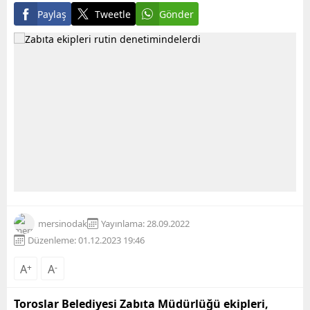
YAŞAMSAL BİR İHTİYAÇ...
Paylaş
Tweetle
Gönder
mersinodak
Yayınlama: 28.09.2022
Düzenleme: 01.12.2023 19:46
A
+
A
-
Toroslar Belediyesi Zabıta Müdürlüğü ekipleri,