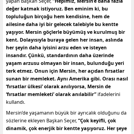
yapan Başkan Seçer,
“Hepimiz, Mersin’e daha fazla
değer katmak istiyoruz. Ben eminim ki, bu
topluluğun birçoğu hem kendisine, hem de
ailesine daha iyi bir gelecek talebiyle bu kentte
yaşıyor. Mersin göçlerle büyümüş ve kurulmuş bir
kent. Dolayısıyla buraya gelen her insan, aslında
her şeyin daha iyisini arzu eden ve isteyen
insandır. Çünkü, standardının daha üzerinde
yaşam arzusu olmayan bir insan, bulunduğu yeri
terk etmez. Onun için Mersin, her açıdan fırsatlar
sunan bir memleket. Aynı Amerika gibi. Orası nasıl
‘fırsatlar ülkesi’ olarak anılıyorsa, Mersin de
‘fırsatlar memleketi’ olarak anılabilir”
ifadelerini
kullandı.
Mersin’de yaşamanın büyük bir ayrıcalık olduğunu da
sözlerine ekleyen Başkan Seçer,
“Çok keyifli, çok
dinamik, çok enerjik bir kentte yaşıyoruz. Her şeye