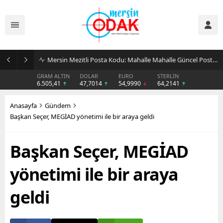
Günlük Stil İçin Erkek Sneaker Önerileri
GRAM ALTIN
DOLAR
EURO
STERLİN
6.505,41
47,7014
54,9990
64,2141
Anasayfa
Gündem
Başkan Seçer, MEGİAD yönetimi ile bir araya geldi
Başkan Seçer, MEGİAD
yönetimi ile bir araya
geldi