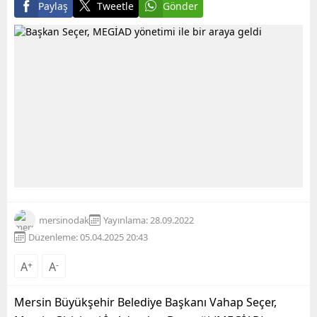
Paylaş
Tweetle
Gönder
mersinodak
Yayınlama: 28.09.2022
Düzenleme: 05.04.2025 20:43
A
+
A
-
Mersin Büyükşehir Belediye Başkanı Vahap Seçer,