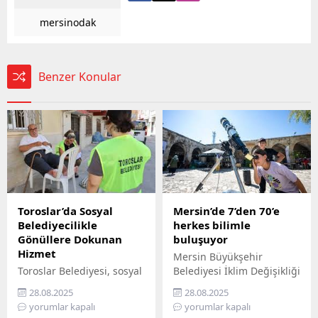
mersinodak
Benzer Konular
Toroslar’da Sosyal
Mersin’de 7’den 70’e
Belediyecilikle
herkes bilimle
Gönüllere Dokunan
buluşuyor
Hizmet
Mersin Büyükşehir
Toroslar Belediyesi, sosyal
Belediyesi İklim Değişikliği
belediyecilik anlayışıyla
ve Sıfır Atık Dairesi
28.08.2025
28.08.2025
vatandaşların gönüllerine
Başkanlığı, Mercan 100.
yorumlar kapalı
yorumlar kapalı
dokunmaya devam ediyor.
Yıl İklim ve Çevre Bilim