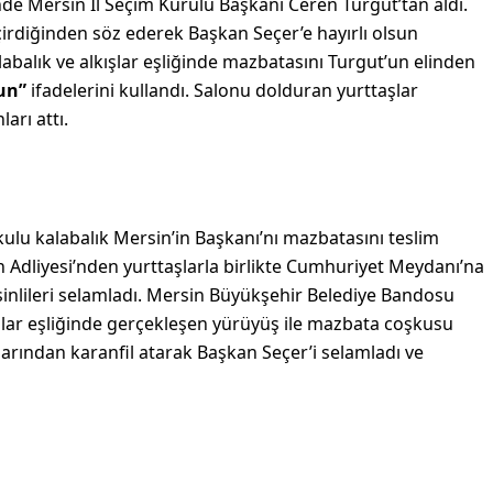
de Mersin İl Seçim Kurulu Başkanı Ceren Turgut’tan aldı.
çirdiğinden söz ederek Başkan Seçer’e hayırlı olsun
abalık ve alkışlar eşliğinde mazbatasını Turgut’un elinden
un”
ifadelerini kullandı. Salonu dolduran yurttaşlar
arı attı.
ulu kalabalık Mersin’in Başkanı’nı mazbatasını teslim
n Adliyesi’nden yurttaşlarla birlikte Cumhuriyet Meydanı’na
inlileri selamladı. Mersin Büyükşehir Belediye Bandosu
kılar eşliğinde gerçekleşen yürüyüş ile mazbata coşkusu
larından karanfil atarak Başkan Seçer’i selamladı ve