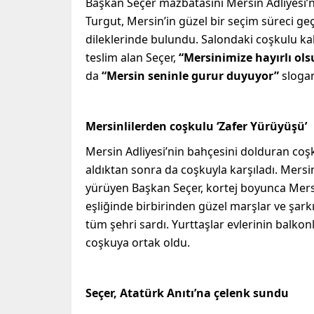
Başkan Seçer mazbatasını Mersin Adliyesi’n
Turgut, Mersin’in güzel bir seçim süreci ge
dileklerinde bulundu. Salondaki coşkulu kal
teslim alan Seçer,
“Mersinimize hayırlı ols
da
“Mersin seninle gurur duyuyor”
sloganl
Mersinlilerden coşkulu ‘Zafer Yürüyüşü’
Mersin Adliyesi’nin bahçesini dolduran coşk
aldıktan sonra da coşkuyla karşıladı. Mersi
yürüyen Başkan Seçer, kortej boyunca Mers
eşliğinde birbirinden güzel marşlar ve şar
tüm şehri sardı. Yurttaşlar evlerinin balkon
coşkuya ortak oldu.
Seçer, Atatürk Anıtı’na çelenk sundu