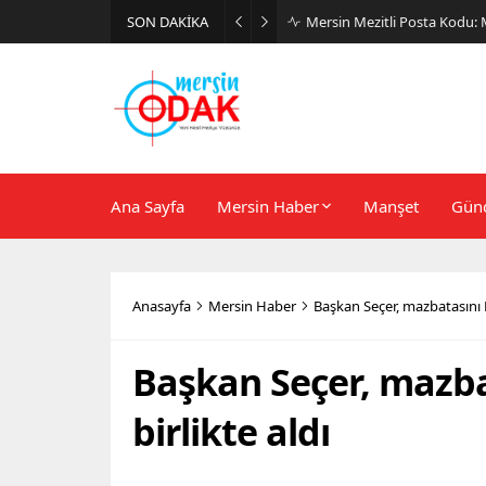
SON DAKİKA
Günlük Stil İçin Erkek Sneak
Ana Sayfa
Mersin Haber
Manşet
Gün
Anasayfa
Mersin Haber
Başkan Seçer, mazbatasını M
Başkan Seçer, mazba
birlikte aldı