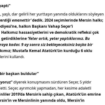
yaptı”
aşlı, dar gelirli her yurttaşın yanında olduklarını söyleyen
verdiği emanettir’
dedik. 2024 seçimlerinde Mersin halkı;
diyesi’ne, halkın Başkanı Vahap Seçer’i
 Halkımız hassasiyetlerini ve demokratik refleksi çok
a getirdiklerine
‘Yeter artık, yeter yaptıklarınız. Bu
aya kadar. 9 ay sonra siz bekleyeceksiniz başka bir
kımız;
Mustafa Kemal Atatürk’ün kurduğu 6 oklu
erini kullandı.
 bir başkan buldular”
ıyoruz”
diyerek konuşmasını sürdüren Seçer, 5 yıldır
etti. Seçer, ayrımcılık yapmadan, her kesime adaletli
nliler 2019’da Mersin’e sahip çıkan, Atatürk’ün emrine
sin’in ve Mersinlinin yanında oldu, Mersin’in