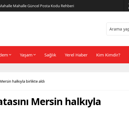
er Önerileri
dem
Yaşam
Sağlık
Yerel Haber
Kim Kimdir?
ersin halkıyla birlikte aldı
tasını Mersin halkıyla