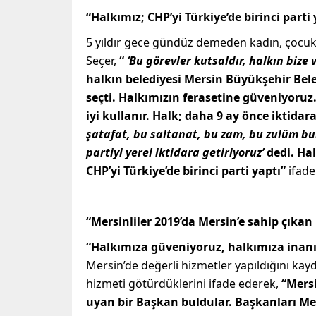
“Halkımız;
CHP’yi Türkiye’de birinci parti 
5 yıldır gece gündüz demeden kadın, çocuk, y
Seçer,
“
‘Bu görevler kutsaldır, halkın bize 
halkın belediyesi Mersin Büyükşehir Bele
seçti.
Halkımızın ferasetine güveniyoruz.
iyi kullanır. Halk; daha 9 ay önce iktidar
şatafat, bu saltanat, bu zam, bu zulüm bur
partiyi yerel iktidara getiriyoruz’
dedi.
Hal
CHP’yi Türkiye’de birinci parti yaptı”
ifadel
“Mersinliler 2019’da Mersin’e sahip çıkan
“Halkımıza güveniyoruz, halkımıza inan
Mersin’de değerli hizmetler yapıldığını kayd
hizmeti götürdüklerini ifade ederek,
“Mersi
uyan bir Başkan buldular. Başkanları Mer