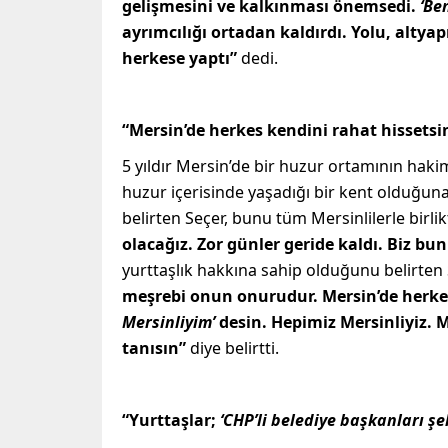
gelişmesini ve kalkınması önemsedi.
‘Be
ayrımcılığı ortadan kaldırdı. Yolu, altya
herkese yaptı”
dedi.
“Mersin’de herkes kendini rahat hissetsi
5 yıldır Mersin’de bir huzur ortamının haki
huzur içerisinde yaşadığı bir kent olduğuna d
belirten Seçer, bunu tüm Mersinlilerle birlik
olacağız. Zor günler geride kaldı. Biz bun
yurttaşlık hakkına sahip olduğunu belirten
meşrebi onun onurudur. Mersin’de herkes
Mersinliyim’
desin. Hepimiz Mersinliyiz. M
tanısın”
diye belirtti.
“Yurttaşlar;
‘CHP’li belediye başkanları şeh