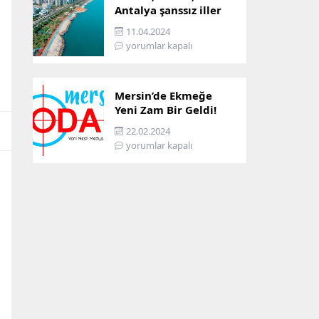
Antalya şanssız iller
arasına girdi: İşte
11.04.2024
sebebi…
yorumlar kapalı
Mersin’de Ekmeğe
Yeni Zam Bir Geldi!
İşte Mersin’in Zamlı
22.02.2024
Ekmek Fiyatı!
yorumlar kapalı