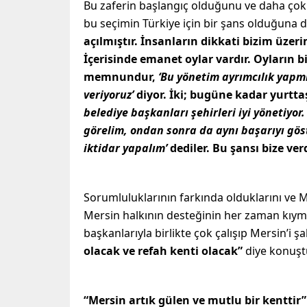
Bu zaferin başlangıç olduğunu ve daha çok 
bu seçimin Türkiye için bir şans olduğuna 
açılmıştır. İnsanların dikkati bizim üzeri
İçerisinde emanet oylar vardır. Oyların bi
memnundur,
‘Bu yönetim ayrımcılık yapmıy
veriyoruz’
diyor. İki; bugüne kadar yurttaş
belediye başkanları şehirleri iyi yönetiyor
görelim, ondan sonra da aynı başarıyı göst
iktidar yapalım’
dediler. Bu şansı bize ver
Sorumluluklarının farkında olduklarını ve 
Mersin halkının desteğinin her zaman kıymet
başkanlarıyla birlikte çok çalışıp Mersin’i ş
olacak ve refah kenti olacak”
diye konuşt
“Mersin artık gülen ve mutlu bir kenttir”