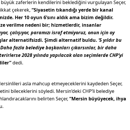
büyük zaferlerin kendilerini beklediğini vurgulayan Seçer,
dikkat çekerek,
“Siyasetin tıkandığı yerde bir kanal
mizde. Her 10 oyun 6’sını aldık ama bizim değildir.
ze verilme nedeni bir; hizmetlerdir, insanlar
or, çalışıyor, paramızı israf etmiyoruz, onun için oy
lar alternatifsizdi. Şimdi alternatif buldu.
‘5 yıldır bu
. Daha fazla belediye başkanları çıkarsınlar, bir daha
erirlerse 2028 yılında yapılacak olan seçimlerde CHP’yi
diler”
dedi.
Mersinlileri asla mahcup etmeyeceklerini kaydeden Seçer,
ini bileceklerini söyledi. Mersin’deki CHP’li belediye
ahlandıracaklarını belirten Seçer,
“Mersin büyüyecek, ihya
u.