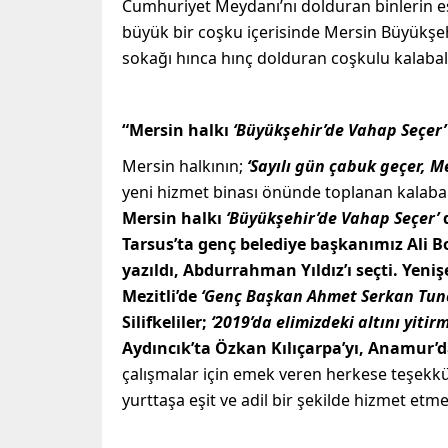
Cumhuriyet Meydanı’nı dolduran binlerin eş
büyük bir coşku içerisinde Mersin Büyükşe
sokağı hınca hınç dolduran coşkulu kalabal
“Mersin halkı
‘Büyükşehir’de Vahap Seçer’
Mersin halkının;
‘Sayılı gün çabuk geçer, M
yeni hizmet binası önünde toplanan kalaba
Mersin halkı
‘Büyükşehir’de Vahap Seçer’
d
Tarsus’ta genç belediye başkanımız Ali Bol
yazıldı, Abdurrahman Yıldız’ı seçti. Yeniş
Mezitli’de
‘Genç Başkan Ahmet Serkan Tun
Silifkeliler;
‘2019’da elimizdeki altını yitirm
Aydıncık’ta Özkan Kılıçarpa’yı, Anamur’d
çalışmalar için emek veren herkese teşekkü
yurttaşa eşit ve adil bir şekilde hizmet et