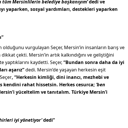
n tüm Mersinlilerin belediye başkanıyım’
dedi ve
pıyı yaparken, sosyal yardımları, destekleri yaparken
n”
m olduğunu vurgulayan Seçer, Mersin’in insanların barış ve
ikkat çekti. Mersin’in artık kalkındığını ve geliştiğini
te yaptıklarını kaydetti. Seçer,
“Bundan sonra daha da iyi
ları aşarız”
dedi. Mersin’de yaşayan herkesin eşit
 Seçer
, “Herkesin kimliği, dini inancı, mezhebi ve
 kendini rahat hissetsin. Herkes cesurca;
‘ben
ersin’i yüceltelim ve tanıtalım. Türkiye Mersin’i
irleri iyi yönetiyor’
dedi”