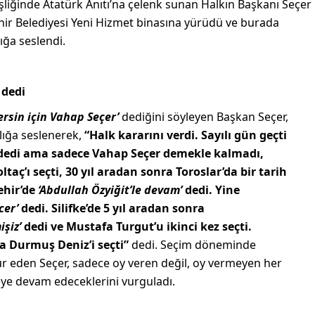
liğinde Atatürk Anıtı’na çelenk sunan Halkın Başkanı Seçer
hir Belediyesi Yeni Hizmet binasına yürüdü ve burada
ığa seslendi.
dedi
ersin için Vahap Seçer’
dediğini söyleyen Başkan Seçer,
lığa seslenerek,
“Halk kararını verdi. Sayılı gün geçti
edi ama sadece Vahap Seçer demekle kalmadı,
taç’ı seçti, 30 yıl aradan sonra Toroslar’da bir tarih
ehir’de
‘Abdullah Özyiğit’le devam’
dedi. Yine
cer’
dedi. Silifke’de 5 yıl aradan sonra
işiz’
dedi ve Mustafa Turgut’u ikinci kez seçti.
a Durmuş Deniz’i seçti”
dedi. Seçim döneminde
r eden Seçer, sadece oy veren değil, oy vermeyen her
meye devam edeceklerini vurguladı.