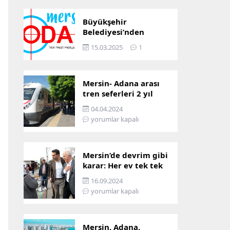
Büyükşehir
Belediyesi’nden
Mersin ve Adana arası
15.03.2025
1
ulaşım başladı
Mersin- Adana arası
tren seferleri 2 yıl
boyunca
04.04.2024
çalışmayacak
yorumlar kapalı
Mersin’de devrim gibi
karar: Her ev tek tek
incelenecek!
16.09.2024
yorumlar kapalı
Mersin, Adana,