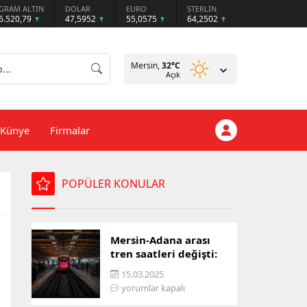
GRAM ALTIN
DOLAR
EURO
STERLİN
6.520,79
47,5952
55,0575
64,2502
Mersin,
32
°C
Açık
Künye
Firmalar
POPÜLER KONULAR
Mersin-Adana arası
tren saatleri değişti:
İşte yeni ulaşım listesi
15.03.2025
yorumlar kapalı