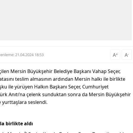
A
+
A
-
enleme: 21.04.2024 18:53
çilen Mersin Büyükşehir Belediye Başkanı Vahap Seçer,
asını teslim almasının ardından Mersin halkı ile birlikte
şku ile yürüyen Halkın Başkanı Seçer, Cumhuriyet
türk Anıtı’na çelenk sunduktan sonra da Mersin Büyükşehir
 yurttaşlara seslendi.
 birlikte aldı