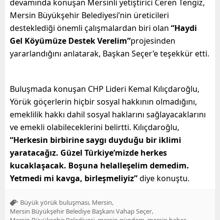
devamında konuşan Mersinli yetiştirici Ceren Tengiz,
Mersin Büyükşehir Belediyesi’nin üreticileri
desteklediği önemli çalışmalardan biri olan
“Haydi
Gel Köyümüze Destek Verelim”
projesinden
yararlandığını anlatarak, Başkan Seçer’e teşekkür etti.
Buluşmada konuşan CHP Lideri Kemal Kılıçdaroğlu,
Yörük göçerlerin hiçbir sosyal hakkının olmadığını,
emeklilik hakkı dahil sosyal haklarını sağlayacaklarını
ve emekli olabileceklerini belirtti. Kılıçdaroğlu,
“Herkesin birbirine saygı duyduğu bir iklimi
yaratacağız. Güzel Türkiye’mizde herkes
kucaklaşacak. Boşuna helalleşelim demedim.
Yetmedi mi kavga, birleşmeliyiz”
diye konuştu.
,
,
Büyük yörük buluşması
Mersin
,
Mersin Büyükşehir Belediye Başkanı Vahap Seçer
,
,
,
Mersin Büyükşehir Belediyesi
mersin gündem
mersin haber