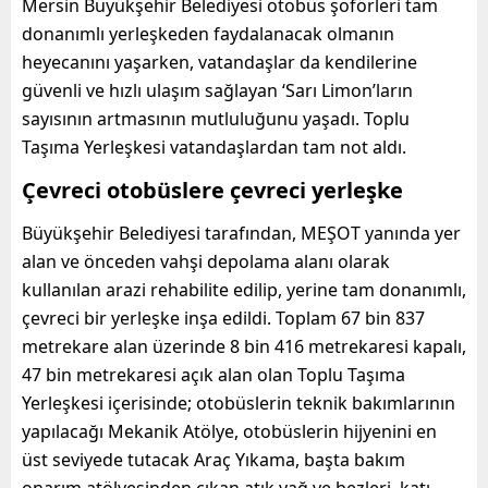
Mersin Büyükşehir Belediyesi otobüs şoförleri tam
donanımlı yerleşkeden faydalanacak olmanın
heyecanını yaşarken, vatandaşlar da kendilerine
güvenli ve hızlı ulaşım sağlayan ‘Sarı Limon’ların
sayısının artmasının mutluluğunu yaşadı. Toplu
Taşıma Yerleşkesi vatandaşlardan tam not aldı.
Çevreci otobüslere çevreci yerleşke
Büyükşehir Belediyesi tarafından, MEŞOT yanında yer
alan ve önceden vahşi depolama alanı olarak
kullanılan arazi rehabilite edilip, yerine tam donanımlı,
çevreci bir yerleşke inşa edildi. Toplam 67 bin 837
metrekare alan üzerinde 8 bin 416 metrekaresi kapalı,
47 bin metrekaresi açık alan olan Toplu Taşıma
Yerleşkesi içerisinde; otobüslerin teknik bakımlarının
yapılacağı Mekanik Atölye, otobüslerin hijyenini en
üst seviyede tutacak Araç Yıkama, başta bakım
onarım atölyesinden çıkan atık yağ ve bezleri, katı