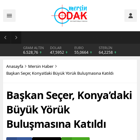
Günlük Stil İçin Erkek Sneaker Önerileri
GRAM ALTIN
DOLAR
EURO
STERLİN
6.528,76
47,5952
55,0664
64,2258
Anasayfa
Mersin Haber
Başkan Seçer, Konya’daki Büyük Yörük Buluşmasına Katıldı
Başkan Seçer, Konya’daki
Büyük Yörük
Buluşmasına Katıldı