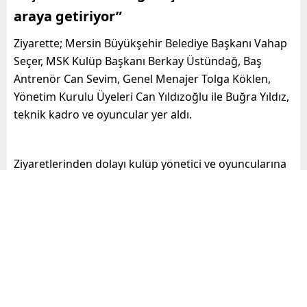
araya getiriyor”
Ziyarette; Mersin Büyükşehir Belediye Başkanı Vahap
Seçer, MSK Kulüp Başkanı Berkay Üstündağ, Baş
Antrenör Can Sevim, Genel Menajer Tolga Köklen,
Yönetim Kurulu Üyeleri Can Yıldızoğlu ile Buğra Yıldız,
teknik kadro ve oyuncular yer aldı.
Ziyaretlerinden dolayı kulüp yönetici ve oyuncularına
teşekkür eden Başkan Seçer, MSK’nın her kesimden
taraftar kitlesinin olmasının Mersin’e yapılan adil ve
eşit hizmetlerin bir sonucu olduğunu
söyleyerek,
“Mersin sosyolojik olarak çok
kozmopolit bir yer. Bu kentte her siyasi görüşe
rastlayabilirsiniz. Şu anda 8 ayrı partiden 13
milletvekili var. Bu şunu gösteriyor; MSK’nın
maçlarını izlemeye gelenlerin siyasal olarak tek tip