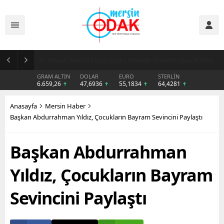
Günlük Stil İçin Erkek Sneaker Önerileri
GRAM ALTIN
DOLAR
EURO
STERLİN
6.659,26
47,6936
55,1834
64,4281
Anasayfa
Mersin Haber
Başkan Abdurrahman Yıldız, Çocukların Bayram Sevincini Paylaştı
Başkan Abdurrahman
Yıldız, Çocukların Bayram
Sevincini Paylaştı