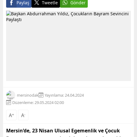
Paylaş
Tweetle
Gönder
mersinodak
Yayınlama: 24.04.2024
Düzenleme: 29.05.2024 02:00
A
+
A
-
Mersin’de, 23 Nisan Ulusal Egemenlik ve Çocuk