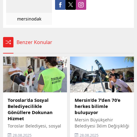
mersinodak
Benzer Konular
Toroslar’da Sosyal
Mersin’de 7’den 70’e
Belediyecilikle
herkes bilimle
Gönüllere Dokunan
buluşuyor
Hizmet
Mersin Büyükşehir
Toroslar Belediyesi, sosyal
Belediyesi İklim Değişikliği
belediyecilik anlayışıyla
ve Sıfır Atık Dairesi
28.08.2025
28.08.2025