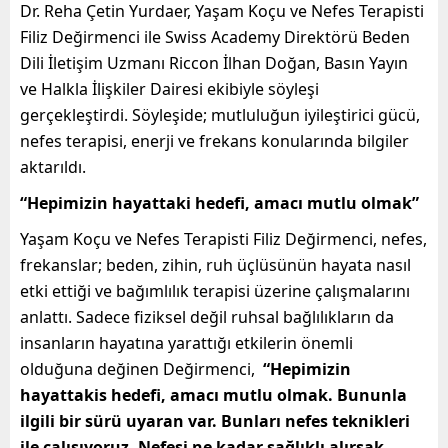
Dr. Reha Çetin Yurdaer, Yaşam Koçu ve Nefes Terapisti
Filiz Değirmenci ile Swiss Academy Direktörü Beden
Dili İletişim Uzmanı Riccon İlhan Doğan, Basın Yayın
ve Halkla İlişkiler Dairesi ekibiyle söyleşi
gerçekleştirdi. Söyleşide; mutluluğun iyileştirici gücü,
nefes terapisi, enerji ve frekans konularında bilgiler
aktarıldı.
“Hepimizin hayattaki hedefi, amacı mutlu olmak”
Yaşam Koçu ve Nefes Terapisti Filiz Değirmenci, nefes,
frekanslar; beden, zihin, ruh üçlüsünün hayata nasıl
etki ettiği ve bağımlılık terapisi üzerine çalışmalarını
anlattı. Sadece fiziksel değil ruhsal bağlılıkların da
insanların hayatına yarattığı etkilerin önemli
olduğuna değinen Değirmenci,
“Hepimizin
hayattakis hedefi, amacı mutlu olmak. Bununla
ilgili bir sürü uyaran var. Bunları nefes teknikleri
ile çalışıyoruz. Nefesi ne kadar sağlıklı alırsak