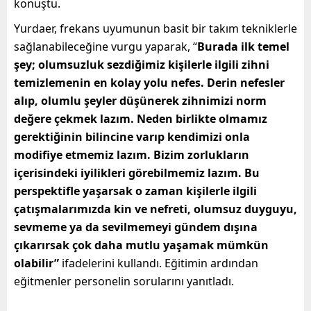
konuştu.
Yurdaer, frekans uyumunun basit bir takım tekniklerle
sağlanabileceğine vurgu yaparak, “
Burada ilk temel
şey; olumsuzluk sezdiğimiz kişilerle ilgili zihni
temizlemenin en kolay yolu nefes. Derin nefesler
alıp, olumlu şeyler düşünerek zihnimizi norm
değere çekmek lazım. Neden birlikte olmamız
gerektiğinin bilincine varıp kendimizi onla
modifiye etmemiz lazım. Bizim zorlukların
içerisindeki iyilikleri görebilmemiz lazım. Bu
perspektifle yaşarsak o zaman kişilerle ilgili
çatışmalarımızda kin ve nefreti, olumsuz duyguyu,
sevmeme ya da sevilmemeyi gündem dışına
çıkarırsak çok daha mutlu yaşamak mümkün
olabilir”
ifadelerini kullandı. Eğitimin ardından
eğitmenler personelin sorularını yanıtladı.