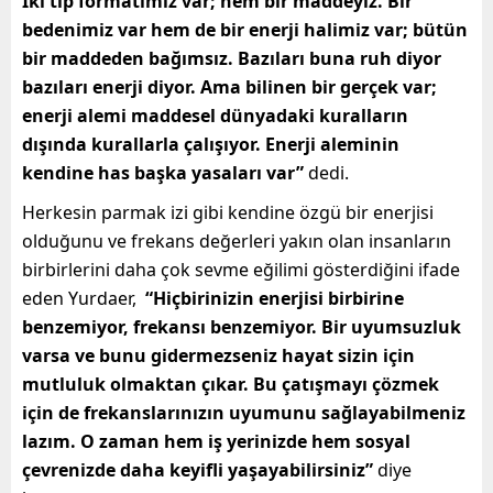
İki tip formatımız var; hem bir maddeyiz. Bir
bedenimiz var hem de bir enerji halimiz var; bütün
bir maddeden bağımsız. Bazıları buna ruh diyor
bazıları enerji diyor. Ama bilinen bir gerçek var;
enerji alemi maddesel dünyadaki kuralların
dışında kurallarla çalışıyor. Enerji aleminin
kendine has başka yasaları var”
dedi.
Herkesin parmak izi gibi kendine özgü bir enerjisi
olduğunu ve frekans değerleri yakın olan insanların
birbirlerini daha çok sevme eğilimi gösterdiğini ifade
eden Yurdaer,
“Hiçbirinizin enerjisi birbirine
benzemiyor, frekansı benzemiyor. Bir uyumsuzluk
varsa ve bunu gidermezseniz hayat sizin için
mutluluk olmaktan çıkar. Bu çatışmayı çözmek
için de frekanslarınızın uyumunu sağlayabilmeniz
lazım. O zaman hem iş yerinizde hem sosyal
çevrenizde daha keyifli yaşayabilirsiniz”
diye