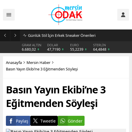
Günlük Stil İçin Erkek Sneaker Önerileri
GRAM ALTIN
DOLAR
EURO
STERLİN
6.680,02
47,7190
55,2239
64,4848
Anasayfa
Mersin Haber
Basın Yayın Ekibi’ne 3 Eğitmenden Söyleşi
Basın Yayın Ekibi’ne 3
Eğitmenden Söyleşi
Paylaş
Tweetle
Gönder