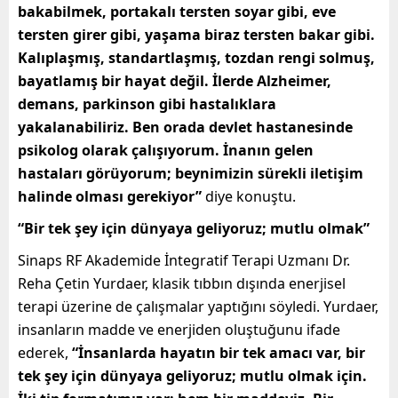
bakabilmek, portakalı tersten soyar gibi, eve
tersten girer gibi, yaşama biraz tersten bakar gibi.
Kalıplaşmış, standartlaşmış, tozdan rengi solmuş,
bayatlamış bir hayat değil. İlerde Alzheimer,
demans, parkinson gibi hastalıklara
yakalanabiliriz. Ben orada devlet hastanesinde
psikolog olarak çalışıyorum. İnanın gelen
hastaları görüyorum; beynimizin sürekli iletişim
halinde olması gerekiyor”
diye konuştu.
“Bir tek şey için dünyaya geliyoruz; mutlu olmak”
Sinaps RF Akademide İntegratif Terapi Uzmanı Dr.
Reha Çetin Yurdaer, klasik tıbbın dışında enerjisel
terapi üzerine de çalışmalar yaptığını söyledi. Yurdaer,
insanların madde ve enerjiden oluştuğunu ifade
ederek,
“İnsanlarda hayatın bir tek amacı var, bir
tek şey için dünyaya geliyoruz; mutlu olmak için.