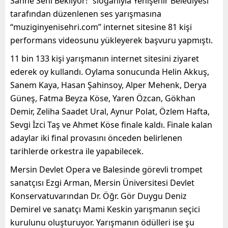
Sahne Seni Bekliyor!” sloganıyla Yenişehir Belediyesi
tarafından düzenlenen ses yarışmasına
“muziginyenisehri.com” internet sitesine 81 kişi
performans videosunu yükleyerek başvuru yapmıştı.
11 bin 133 kişi yarışmanın internet sitesini ziyaret
ederek oy kullandı. Oylama sonucunda Helin Akkuş,
Sanem Kaya, Hasan Şahinsoy, Alper Mehenk, Derya
Güneş, Fatma Beyza Köse, Yaren Özcan, Gökhan
Demir, Zeliha Saadet Ural, Aynur Polat, Özlem Hafta,
Sevgi İzci Taş ve Ahmet Köse finale kaldı. Finale kalan
adaylar iki final provasını önceden belirlenen
tarihlerde orkestra ile yapabilecek.
Mersin Devlet Opera ve Balesinde görevli trompet
sanatçısı Ezgi Arman, Mersin Üniversitesi Devlet
Konservatuvarından Dr. Öğr. Gör Duygu Deniz
Demirel ve sanatçı Mami Keskin yarışmanın seçici
kurulunu oluşturuyor. Yarışmanın ödülleri ise şu