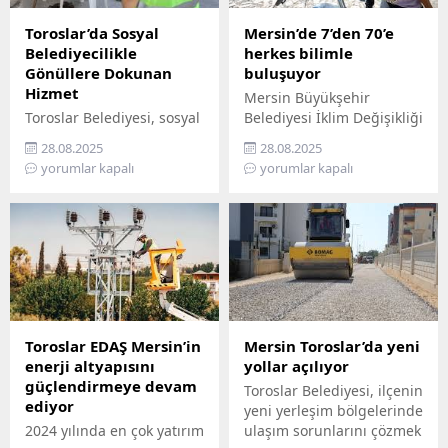
Toroslar’da Sosyal
Mersin’de 7’den 70’e
Belediyecilikle
herkes bilimle
Gönüllere Dokunan
buluşuyor
Hizmet
Mersin Büyükşehir
Toroslar Belediyesi, sosyal
Belediyesi İklim Değişikliği
belediyecilik anlayışıyla
ve Sıfır Atık Dairesi
28.08.2025
28.08.2025
vatandaşların gönüllerine
Başkanlığı, Mercan 100.
yorumlar kapalı
yorumlar kapalı
dokunmaya devam ediyor.
Yıl İklim ve Çevre Bilim
İlçede yaşayan yaş almış
Merkezi’ni ziyaret
vatandaşlar, özel
edemeyenler için bilimi
gereksinimli bireyler ile
yurttaşın ayağına
gazi ve şehit aileleri,
götürüyor. ‘Gökyüzü
belediyenin şefkatli elini
Hepimizin, Bilim Her
her zaman yanlarında
Yerde’ sloganıyla yola
hissediyor. Belediye Sosyal
çıkan Büyükşehir,
Destek Hizmetleri
Mersin’in ilçelerini tek tek
Toroslar EDAŞ Mersin’in
Mersin Toroslar’da yeni
Müdürlüğü’ne bağlı Şehit
gezerek 7’den 70’e herkesi
enerji altyapısını
yollar açılıyor
ve Gazi Şefliği ile Yaşlı ve
bilimle buluşturuyor.
güçlendirmeye devam
Toroslar Belediyesi, ilçenin
Engelli Şefliği, belli
Bilimi, hayatın her
ediyor
yeni yerleşim bölgelerinde
periyotlarla ev ziyaretleri
alanında yaygınlaştırmayı
2024 yılında en çok yatırım
ulaşım sorunlarını çözmek
gerçekleştiriyor....
amaçlayan...