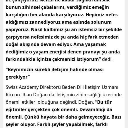
bunun zihinsel çabalarını, verdiğimiz emeğin
karşılığını her alanda karşılıyoruz. Hepimiz nefes
aldığımızı zannediyoruz ama aslında solunum
yapıyoruz. Nasıl kalbimiz şu an istemsiz bir şekilde
çarpıyorsa nefesimiz de şu anda hiç fark etmeden
doğal akışında devam ediyor. Ama yaşamak
dediğimiz o yaşam enerjisi denen pranayı şu anda
farkındalıkla içinize çekmenizi istiyorum”
dedi.
“Beynimizin sürekli iletişim halinde olması
gerekiyor”
Swiss Academy Direktörü Beden Dili İletişim Uzmanı
Riccon İlhan Doğan da iletişimin zihin sağlığı üzerinde
önemli etkileri olduğuna değindi. Doğan,
“Bu tür
eğitimler gerçekten çok önemli. Devamlılığı da
önemli. Çünkü hayata bir daha gelmeyeceğiz. Bazı
şeyler oluyor. Farklı şeyler yapabilmek, farklı