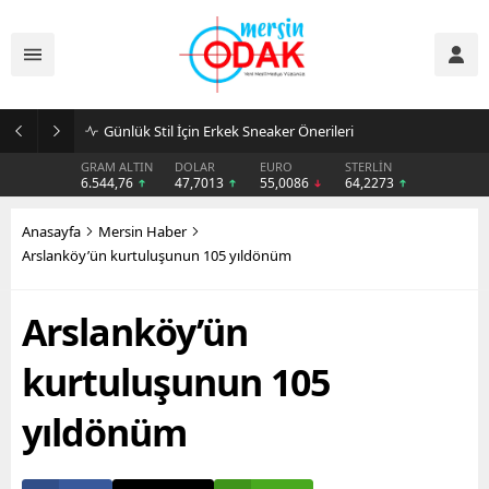
Günlük Stil İçin Erkek Sneaker Önerileri
GRAM ALTIN
DOLAR
EURO
STERLİN
6.544,76
47,7013
55,0086
64,2273
Anasayfa
Mersin Haber
Arslanköy’ün kurtuluşunun 105 yıldönüm
Arslanköy’ün
kurtuluşunun 105
yıldönüm