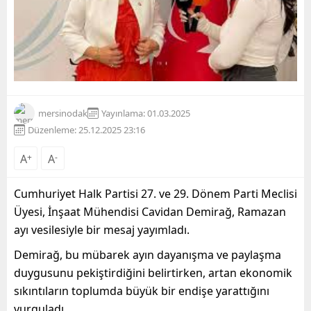
mersinodak
Yayınlama: 01.03.2025
Düzenleme: 25.12.2025 23:16
A
+
A
-
Cumhuriyet Halk Partisi 27. ve 29. Dönem Parti Meclisi
Üyesi, İnşaat Mühendisi Cavidan Demirağ, Ramazan
ayı vesilesiyle bir mesaj yayımladı.
Demirağ, bu mübarek ayın dayanışma ve paylaşma
duygusunu pekiştirdiğini belirtirken, artan ekonomik
sıkıntıların toplumda büyük bir endişe yarattığını
vurguladı.