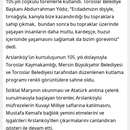
105.yılı coşkulu törenlerle kutlandı. Toroslar Belediye
Başkanı Abdurrahman Yıldız, “Ecdadımızın dişiyle,
tırnağıyla, kanıyla bize kazandırdığı bu topraklara
sahip çıkmak, bundan sonra bu topraklar üzerinde
yaşayan insanların daha mutlu, kardeşçe, huzur
içerisinde yaşamasını sağlamak da bizim görevimiz”
dedi.
Arslanköy’ün kurtuluşunun 105. yılı dolayısıyla
Toroslar Kaymakamlığı, Mersin Büyükşehir Belediyesi
ve Toroslar Belediyesi tarafından düzenlenen kutlama
programı renkli görüntülere sahne oldu.
İstiklal Marşının okunması ve Atatürk anıtına çelenk
sunulmasıyla başlayan törenler, Arslanköylü
müfrezelerin Kuvayi Milliye saflarına katılmasını,
Mustafa Kemal’e bağlılık yemini etmelerini ve
işgalcileri Arslanköy’den çıkarmalarını canlandıran
gösteri ile devam etti.