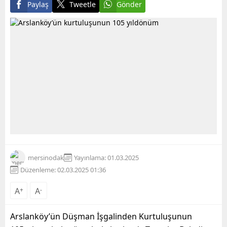
Paylaş
Tweetle
Gönder
mersinodak
Yayınlama: 01.03.2025
Düzenleme: 02.03.2025 01:36
A
+
A
-
Arslanköy’ün Düşman İşgalinden Kurtuluşunun