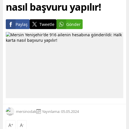
nasıl başvuru yapılır!
Paylaş
Tweetle
Gönder
mersinodak
Yayınlama: 05.05.2024
A
+
A
-