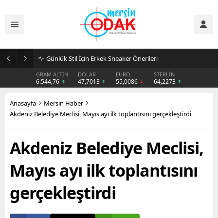
Günlük Stil İçin Erkek Sneaker Önerileri
GRAM ALTIN
DOLAR
EURO
STERLİN
6.544,76
47,7013
55,0086
64,2273
Anasayfa
Mersin Haber
Akdeniz Belediye Meclisi, Mayıs ayı ilk toplantısını gerçekleştirdi
Akdeniz Belediye Meclisi,
Mayıs ayı ilk toplantısını
gerçekleştirdi