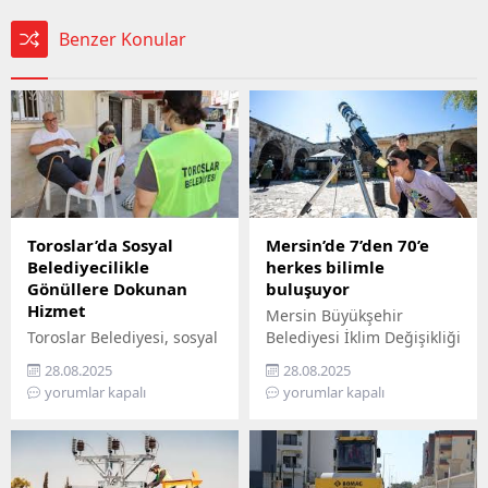
Benzer Konular
Toroslar’da Sosyal
Mersin’de 7’den 70’e
Belediyecilikle
herkes bilimle
Gönüllere Dokunan
buluşuyor
Hizmet
Mersin Büyükşehir
Toroslar Belediyesi, sosyal
Belediyesi İklim Değişikliği
belediyecilik anlayışıyla
ve Sıfır Atık Dairesi
28.08.2025
28.08.2025
vatandaşların gönüllerine
Başkanlığı, Mercan 100.
yorumlar kapalı
yorumlar kapalı
dokunmaya devam ediyor.
Yıl İklim ve Çevre Bilim
İlçede yaşayan yaş almış
Merkezi’ni ziyaret
vatandaşlar, özel
edemeyenler için bilimi
gereksinimli bireyler ile
yurttaşın ayağına