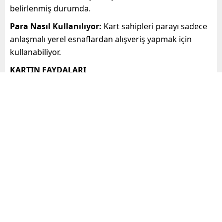
belirlenmiş durumda.
Para Nasıl Kullanılıyor:
Kart sahipleri parayı sadece
anlaşmalı yerel esnaflardan alışveriş yapmak için
kullanabiliyor.
KARTIN FAYDALARI
İhtiyaç sahibi ailelere maddi destek sağlıyor.
Aile bütçelerine katkıda bulunuyor.
Yerel esnafın canlanmasına yardımcı oluyor.
KİMLER BAŞVURABİLİR
Yenişehir Halk Kart’a başvurmak için gerekli şartlar
şunlardır:
Mersin Yenişehir ilçesinde ikamet etmek
Maddi durumu yetersiz olmak
Yardıma ihtiyacı olduğunu belgelemek