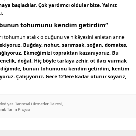
aya başladılar. Çok yardımcı oldular bize. Yalnız
u.
, bunun tohumunu kendim getirdim”
rı tohumun atalık olduğunu ve hikâyesini anlatan anne
ı ekiyoruz. Buğday, nohut, sarımsak, soğan, domates,
ağlıyoruz. Ekmeğimizi topraktan kazanıyoruz. Bu
enelik, doğal. Hiç böyle tarlaya zehir, ot ilacı vurmak
 geldiğimde, bunun tohumunu kendim getirdim, kentim
oruz. Çalışıyoruz. Gece 12’lere kadar oturur soyarız,
,
ediyesi Tarımsal Hizmetler Dairesi’
nik Tarım Projesi