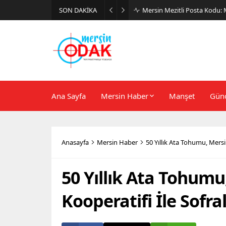
SON DAKİKA
Günlük Stil İçin Erkek Sneak
Ana Sayfa
Mersin Haber
Manşet
Gün
Anasayfa
Mersin Haber
50 Yıllık Ata Tohumu, Mersi
50 Yıllık Ata Tohum
Kooperatifi İle Sofra