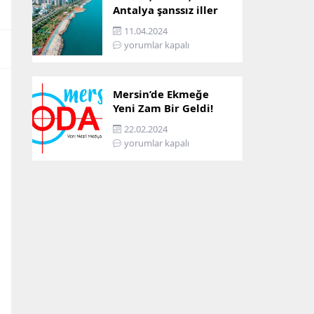
Antalya şanssız iller
arasına girdi: İşte
11.04.2024
sebebi…
yorumlar kapalı
Mersin’de Ekmeğe
Yeni Zam Bir Geldi!
İşte Mersin’in Zamlı
22.02.2024
Ekmek Fiyatı!
yorumlar kapalı