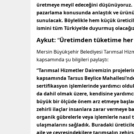
üretmeye meyil edeceğini düşünüyoruz. 
pazarlama konusunda anlaştık ve ürünü
sunulacak. Böylelikle hem küçük üretici
ismini tüm Türkiye’de duyurmuş olacağız
Aykut:
“
Üretimden tüketime her 
Mersin Büyükşehir Belediyesi Tarımsal Hizm
kapsamında şu bilgileri paylaştı:
“Tarımsal Hizmetler Dairemizin projeleri
kapsamında Tarsus Beylice Mahallesi’nde
sertifikasyon işlemlerinde yardımcı old
da dahil olmak üzere, kendisine yardımcı
büyük bir ölçüde önem arz etmeye başlad
zehirli ilaçlar insanlara zarar vermeye 
organik gübrelerle veya işlemlerle nasıl 
ulaşmalarını sağladık. Buradaki üreticil
aile ve çevresindekilere tarımsalın zehirs