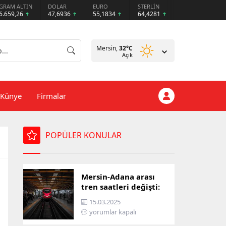
GRAM ALTIN
DOLAR
EURO
STERLİN
6.659,26
47,6936
55,1834
64,4281
Mersin,
32
°C
Açık
Künye
Firmalar
POPÜLER KONULAR
Mersin-Adana arası
tren saatleri değişti:
İşte yeni ulaşım listesi
15.03.2025
yorumlar kapalı