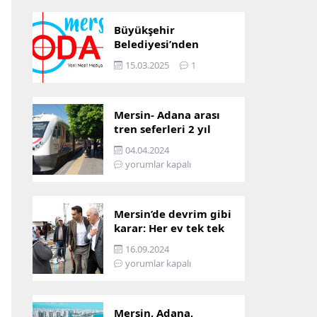
Büyükşehir
Belediyesi’nden
Mersin ve Adana arası
15.03.2025
1
ulaşım başladı
Mersin- Adana arası
tren seferleri 2 yıl
boyunca
04.04.2024
çalışmayacak
yorumlar kapalı
Mersin’de devrim gibi
karar: Her ev tek tek
incelenecek!
16.09.2024
yorumlar kapalı
Mersin, Adana,