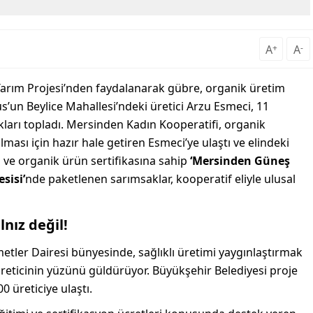
A
+
A
-
Tarım Projesi’nden faydalanarak gübre, organik üretim
sus’un Beylice Mahallesi’ndeki üretici Arzu Esmeci, 11
ları topladı. Mersinden Kadın Kooperatifi, organik
lması için hazır hale getiren Esmeci’ye ulaştı ve elindeki
ği ve organik ürün sertifikasına sahip
‘Mersinden Güneş
sisi’
nde paketlenen sarımsaklar, kooperatif eliyle ulusal
lnız değil!
etler Dairesi bünyesinde, sağlıklı üretimi yaygınlaştırmak
üreticinin yüzünü güldürüyor. Büyükşehir Belediyesi proje
 üreticiye ulaştı.