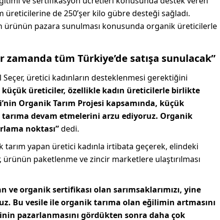
 eğitimi ve sertifikasyon ücretleri konusunda destek veren
m üreticilerine de 250’şer kilo gübre desteği sağladı.
en ürünün pazara sunulması konusunda organik üreticilerle
r zamanda tüm Türkiye’de satışa sunulacak”
Seçer, üretici kadınların desteklenmesi gerektiğini
çük üreticiler, özellikle kadın üreticilerle birlikte
si’nin Organik Tarım Projesi kapsamında, küçük
ik tarıma devam etmelerini arzu ediyoruz. Organik
arlama noktası”
dedi.
tarım yapan üretici kadınla irtibata geçerek, elindeki
er, ürünün paketlenme ve zincir marketlere ulaştırılması
e organik sertifikası olan sarımsaklarımızı, yine
ruz. Bu vesile ile organik tarıma olan eğilimin artmasını
erinin pazarlanmasını gördükten sonra daha çok