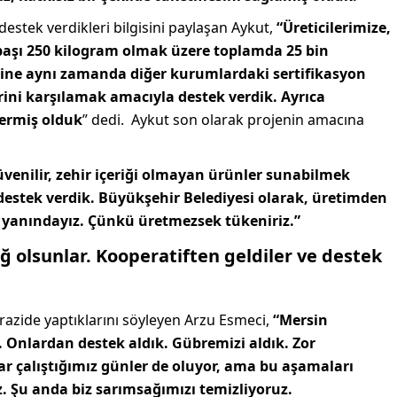
 destek verdikleri bilgisini paylaşan Aykut,
“Üreticilerimize,
i başı 250 kilogram olmak üzere toplamda 25 bin
Yine aynı zamanda diğer kurumlardaki sertifikasyon
rini karşılamak amacıyla destek verdik. Ayrıca
vermiş olduk
” dedi. Aykut son olarak projenin amacına
venilir, zehir içeriği olmayan ürünler sunabilmek
e destek verdik. Büyükşehir Belediyesi olarak, üretimden
n yanındayız. Çünkü üretmezsek tükeniriz.”
ğ olsunlar. Kooperatiften geldiler ve destek
azide yaptıklarını söyleyen Arzu Esmeci,
“Mersin
 Onlardan destek aldık. Gübremizi aldık. Zor
r çalıştığımız günler de oluyor, ama bu aşamaları
. Şu anda biz sarımsağımızı temizliyoruz.