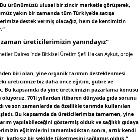
Bu ürünümüzü ulusal bir zincir marketle görüşerek,
müz yakın bir zamanda tüm Türkiye’de satışa
lerimize destek vermiş olacağız, hem de kentimizin
.”
zaman üreticilerimizin yanındayız”
etler Dairesi’nde Bitkisel Üretim Şefi Hakan Aykut, proje
nden biri olan, yine organik tarımın desteklenmesi
ki üreticimize biz daha önce eğitim, gübre ve
uk. Bu kapsamda da yine üreticimizin pazarlama konusu
 oluyoruz. 70’li yıllardan itibaren dünyada gıda sorunu
ı ve son zamanlarda da özellikle tarımda kullanılan
başladı. Bu kapsamda da üreticilerimize tamamen, yine
tarım yapılabileceğini göstermiş olduk ve sağlıklı gıdaya
erimizin eğitimlerini tamamladıktan sonra, artık kendi
iz, katkısız bir şekilde tüketmesini sağlamış olduk.”