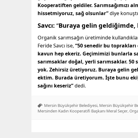
Kooperatiften geldiler. Sarımsağımızı alm
hissetmiyoruz, sağ olsunlar”
diye konuşt
Savcı:
“
Buraya gelin geldiğimde
Organik sarımsağın üretiminde kullandıkla
Feride Savcı ise,
“50 senedir bu topraklar
kavun hep ekeriz. Geçimimizi bunlarla s
sarımsaklar doğal, yerli sarımsaklar. 50 s
yok. Zehirsiz üretiyoruz. Buraya gelin
ektim. Burada üretiyorum. İşte bunu ekiy
sağını keseriz”
dedi.
,
Mersin Büyükşehir Belediyesi
Mersin Büyükşehir Bel
,
Mersinden Kadın Kooperatifi Başkanı Meral Seçer
Orga