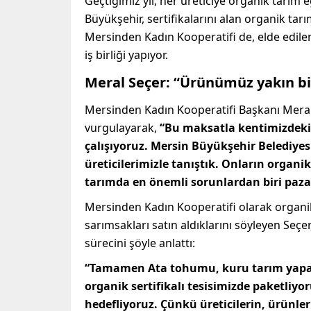
Geçtiğimiz yıl, her üreticiye organik tarım
Büyükşehir, sertifikalarını alan organik tarı
Mersinden Kadın Kooperatifi de, elde edil
iş birliği yapıyor.
Meral Seçer:
“Ürünümüz yakın bi
Mersinden Kadın Kooperatifi Başkanı Meral 
vurgulayarak,
“Bu maksatla kentimizdeki kü
çalışıyoruz. Mersin Büyükşehir Belediye
üreticilerimizle tanıştık. Onların organ
tarımda en önemli sorunlardan biri paz
Mersinden Kadın Kooperatifi olarak organik 
sarımsakları satın aldıklarını söyleyen Seç
sürecini şöyle anlattı:
“Tamamen Ata tohumu, kuru tarım yapan v
organik sertifikalı tesisimizde paketliyo
hedefliyoruz. Çünkü üreticilerin, ürünl