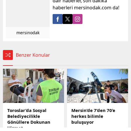
dair haberler, son dakika
haberleri mersinodak.com da!
mersinodak
Benzer Konular
Toroslar’da Sosyal
Mersin’de 7’den 70’e
Belediyecilikle
herkes bilimle
Gönüllere Dokunan
buluşuyor
Hizmet
Mersin Büyükşehir