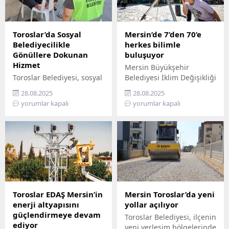
Toroslar’da Sosyal
Mersin’de 7’den 70’e
Belediyecilikle
herkes bilimle
Gönüllere Dokunan
buluşuyor
Hizmet
Mersin Büyükşehir
Toroslar Belediyesi, sosyal
Belediyesi İklim Değişikliği
belediyecilik anlayışıyla
ve Sıfır Atık Dairesi
28.08.2025
28.08.2025
vatandaşların gönüllerine
Başkanlığı, Mercan 100.
yorumlar kapalı
yorumlar kapalı
dokunmaya devam ediyor.
Yıl İklim ve Çevre Bilim
İlçede yaşayan yaş almış
Merkezi’ni ziyaret
vatandaşlar, özel
edemeyenler için bilimi
gereksinimli bireyler ile
yurttaşın ayağına
gazi ve şehit aileleri,
götürüyor. ‘Gökyüzü
belediyenin şefkatli elini
Hepimizin, Bilim Her
her zaman yanlarında
Yerde’ sloganıyla yola
hissediyor. Belediye Sosyal
çıkan Büyükşehir,
Destek Hizmetleri
Mersin’in ilçelerini tek tek
Toroslar EDAŞ Mersin’in
Mersin Toroslar’da yeni
Müdürlüğü’ne bağlı Şehit
gezerek 7’den 70’e herkesi
enerji altyapısını
yollar açılıyor
ve Gazi Şefliği ile Yaşlı ve
bilimle buluşturuyor.
güçlendirmeye devam
Toroslar Belediyesi, ilçenin
Engelli Şefliği, belli
Bilimi, hayatın her
ediyor
yeni yerleşim bölgelerinde