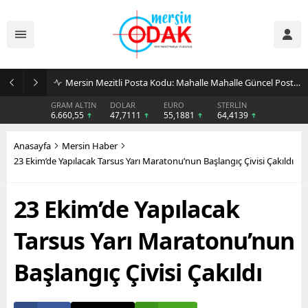
Günlük Stil İçin Erkek Sneaker Önerileri
GRAM ALTIN
DOLAR
EURO
STERLİN
6.660,55
47,7111
55,1881
64,4139
Anasayfa
Mersin Haber
23 Ekim’de Yapılacak Tarsus Yarı Maratonu’nun Başlangıç Çivisi Çakıldı
23 Ekim’de Yapılacak
Tarsus Yarı Maratonu’nun
Başlangıç Çivisi Çakıldı