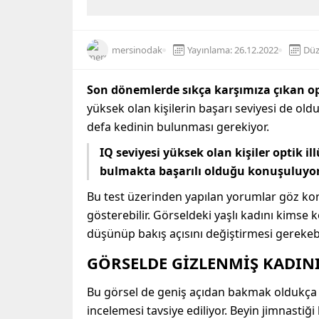
mersinodak
Yayınlama: 26.12.2022
Düz
Son dönemlerde sıkça karşımıza çıkan op
yüksek olan kişilerin başarı seviyesi de ol
defa kedinin bulunması gerekiyor.
IQ seviyesi yüksek olan kişiler optik i
bulmakta başarılı olduğu konuşuluyor
Bu test üzerinden yapılan yorumlar göz kork
gösterebilir. Görseldeki yaşlı kadını kimse
düşünüp bakış açısını değiştirmesi gerekebil
GÖRSELDE GİZLENMİŞ KADIN
Bu görsel de geniş açıdan bakmak oldukça ön
incelemesi tavsiye ediliyor. Beyin jimnastiği