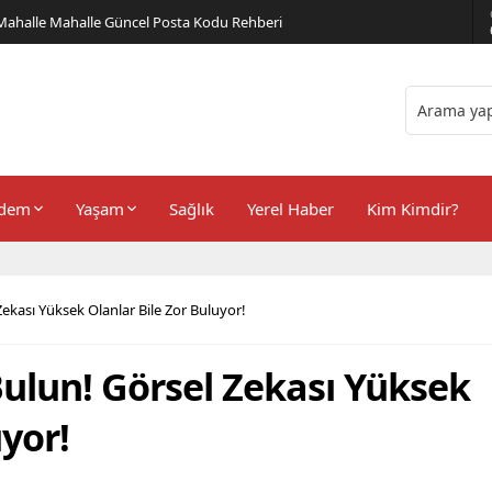
er Önerileri
dem
Yaşam
Sağlık
Yerel Haber
Kim Kimdir?
ekası Yüksek Olanlar Bile Zor Buluyor!
Bulun! Görsel Zekası Yüksek
uyor!