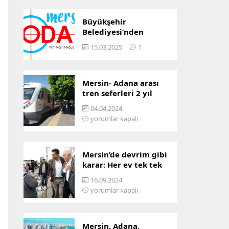
Büyükşehir
Belediyesi’nden
Mersin ve Adana arası
15.03.2025
1
ulaşım başladı
Mersin- Adana arası
tren seferleri 2 yıl
boyunca
04.04.2024
çalışmayacak
yorumlar kapalı
Mersin’de devrim gibi
karar: Her ev tek tek
incelenecek!
16.09.2024
yorumlar kapalı
Mersin, Adana,