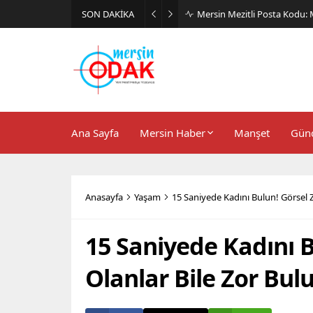
SON DAKİKA
Günlük Stil İçin Erkek Sneak
Ana Sayfa
Mersin Haber
Manşet
Gün
Anasayfa
Yaşam
15 Saniyede Kadını Bulun! Görsel Z
15 Saniyede Kadını 
Olanlar Bile Zor Bul