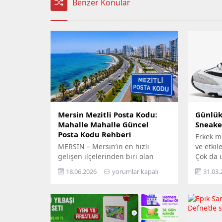
Benzer Konular
Mersin Mezitli Posta Kodu:
Günlük 
Mahalle Mahalle Güncel
Sneake
Posta Kodu Rehberi
Erkek m
MERSİN – Mersin’in en hızlı
ve etkil
gelişen ilçelerinden biri olan
Çok da 
Mezitli, artan nüfusu ve büyüyen
geçmişt
18.06.2026
yorumlar kapalı
31.03.
yerleşim alanlarıyla dikkat
salonla
çekiyor. Resmi işlemlerden kargo
veya yoğ
gönderilerine, e-ticaretten adres
tercih e
kayıtlarına kadar birçok alanda
günümüz
doğru posta kodunun
modern 