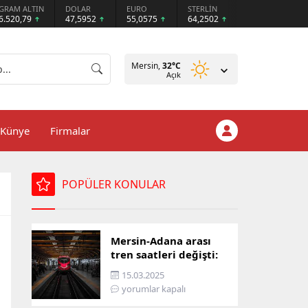
GRAM ALTIN
DOLAR
EURO
STERLİN
6.520,79
47,5952
55,0575
64,2502
Mersin,
32
°C
Açık
Künye
Firmalar
POPÜLER KONULAR
Mersin-Adana arası
tren saatleri değişti:
İşte yeni ulaşım listesi
15.03.2025
yorumlar kapalı