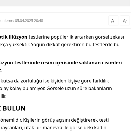
A
+
A
-
enleme: 05.04.2025 20:48
tik illüzyon
testlerine popülerlik artarken görsel zekası
dukça yüksektir. Yoğun dikkat gerektiren bu testlerde bu
llüzyon testlerinde resim içerisinde saklanan cisimleri
.
utsa da zorluluğu ise kişiden kişiye göre farklılık
 kolay kolay bulamıyor. Görsele uzun süre bakanların
ir.
I BULUN
emlidir. Kişilerin görüş açısını değiştirerek testi
 hayranları, ufak bir manevra ile görseldeki kadını