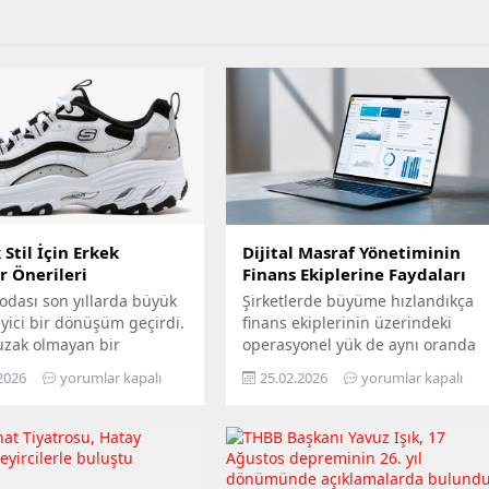
Stil İçin Erkek
Dijital Masraf Yönetiminin
r Önerileri
Finans Ekiplerine Faydaları
odası son yıllarda büyük
Şirketlerde büyüme hızlandıkça
eyici bir dönüşüm geçirdi.
finans ekiplerinin üzerindeki
uzak olmayan bir
operasyonel yük de aynı oranda
e sadece spor
artar. Özellikle masraf süreçleri;
2026
yorumlar kapalı
25.02.2026
yorumlar kapalı
rında, antrenmanlarda
fiş toplama, belge kontrolü, onay
un fiziksel aktivitelerde
takibi, muhasebeleştirme ve
dilen ayakkabılar,
raporlama gibi birçok adımı
de günlük giyimin ve
içerdiği için zaman kaybına en
tarzın tam merkezine
açık alanlardan biridir.