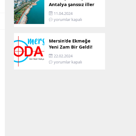
Antalya şanssız iller
arasına girdi: İşte
11.04.2024
sebebi…
yorumlar kapalı
Mersin’de Ekmeğe
Yeni Zam Bir Geldi!
İşte Mersin’in Zamlı
22.02.2024
Ekmek Fiyatı!
yorumlar kapalı