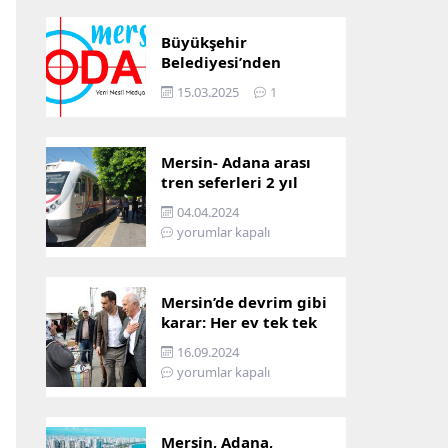
Büyükşehir
Belediyesi’nden
Mersin ve Adana arası
15.03.2025
1
ulaşım başladı
Mersin- Adana arası
tren seferleri 2 yıl
boyunca
04.04.2024
çalışmayacak
yorumlar kapalı
Mersin’de devrim gibi
karar: Her ev tek tek
incelenecek!
16.09.2024
yorumlar kapalı
Mersin, Adana,