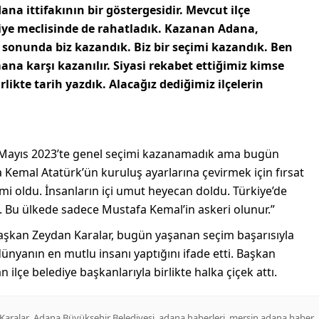
a ittifakının bir göstergesidir.
Mevcut ilçe
ediye meclisinde de rahatladık. Kazanan Adana,
onunda biz kazandık. Biz bir seçimi kazandık. Ben
a karşı kazanılır. Siyasi rekabet ettiğimiz kimse
ikte tarih yazdık. Alacağız dediğimiz ilçelerin
4 Mayıs 2023’te genel seçimi kazanamadık ama bugün
Kemal Atatürk’ün kuruluş ayarlarına çevirmek için fırsat
mi oldu. İnsanların içi umut heyecan doldu. Türkiye’de
. Bu ülkede sadece Mustafa Kemal’in askeri olunur.”
 Başkan Zeydan Karalar, bugün yaşanan seçim başarısıyla
dünyanın en mutlu insanı yaptığını ifade etti. Başkan
ilçe belediye başkanlarıyla birlikte halka çiçek attı.
,
,
,
Karalar
Adana Büyükşehir Belediyesi
adana haberleri
mersin adana haber