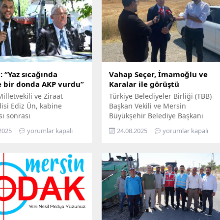
: “Yaz sıcağında
Vahap Seçer, İmamoğlu ve
e bir donda AKP vurdu”
Karalar ile görüştü
illetvekili ve Ziraat
Türkiye Belediyeler Birliği (TBB)
si Ediz Ün, kabine
Başkan Vekili ve Mersin
sı sonrası
Büyükşehir Belediye Başkanı
aşkanı Erdoğan’ın
Vahap Seçer, Silivri Cezaevi’ndeki
2025
yorumlar kapalı
24.08.2025
yorumlar kapalı
ğı zirai don ödemelerini
tutuklu belediye başkanlarını
lerle eleştirdi. Ün, “Yaz
ziyaret etti. Başkan Seçer
a çiftçiye bir donda AKP
Silivri’de; Cumhuriyet Halk
dedi. Ün, 21 Nisan’da 65
Partisi’nin (CHP) Cumhurbaşkanı
leyen ve son 30 yılın en
Adayı ve İstanbul Büyükşehir
ai don olayı olarak
Belediye Başkanı Ekrem
a geçen felaketin tarımda
İmamoğlu, Adana Büyükşehir
kıma...
Belediye Başkanı Zeydan Karalar,
CHP İstanbul Eski Milletvekili