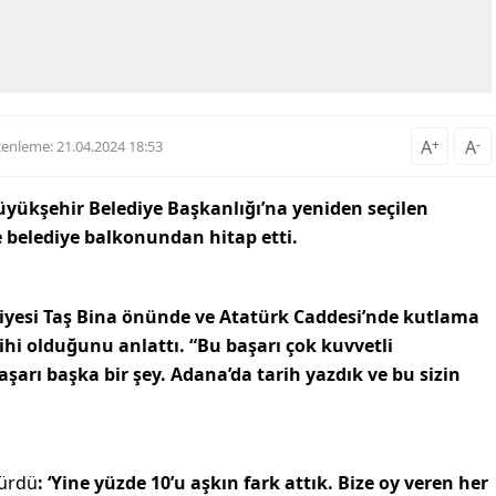
A
+
A
-
enleme: 21.04.2024 18:53
üyükşehir Belediye Başkanlığı’na yeniden seçilen
e belediye balkonundan hitap etti.
iyesi Taş Bina önünde ve Atatürk Caddesi’nde kutlama
ihi olduğunu anlattı. “Bu başarı çok kuvvetli
arı başka bir şey. Adana’da tarih yazdık ve bu sizin
dürdü
: ‘Yine yüzde 10’u aşkın fark attık. Bize oy veren her