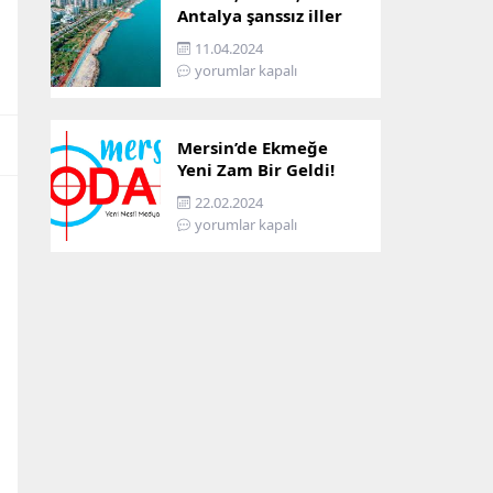
Antalya şanssız iller
arasına girdi: İşte
11.04.2024
sebebi…
yorumlar kapalı
Mersin’de Ekmeğe
Yeni Zam Bir Geldi!
İşte Mersin’in Zamlı
22.02.2024
Ekmek Fiyatı!
yorumlar kapalı