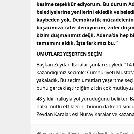
kesime teşekkür ediyorum. Bu durum Adan
belediyelerine yenilerini ekledik ve bel
kaybeden yok. Demokratik mücadelenin s
başarımıza zafer demiyorum, zafer düşman
bizim düşmanımız değil. Adana’da hep birl
tamamını aldık. İşte farkımız bu.”
UMUTLARI YEŞERTEN SEÇİM
Başkan Zeydan Karalar şunları söyledi: “1
kazandığımız seçimle; Cumhuriyeti Mustafa 
yakaladık. Bu seçim umutları yeşertme seçi
bunu gerçekleştirdiğimiz için çok mutluyuz
48 yıldır halkıyla yol yürüdüğünü belirten
halkı mutlu ettiklerini, bunun da kendisini 
Zeydan Karalar, eşi Nuray Karalar ve kazanan 
,
Adana
Adana Büyükşehir Belediye Başkanı Zeydan 