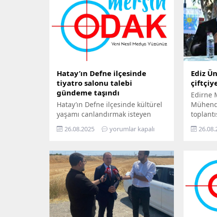
Hatay’ın Defne ilçesinde
Ediz Ün
tiyatro salonu talebi
çiftçiy
gündeme taşındı
Edirne M
Hatay’ın Defne ilçesinde kültürel
Mühendi
yaşamı canlandırmak isteyen
toplantı
sanatçılar, ilçeye bir tiyatro
Cumhurb
26.08.2025
yorumlar kapalı
26.08.
salonu kurulması çağrısında
açıkladı
bulundu. 2005 yılından bu yana
sert söz
sahnelerde eserler sergileyen
sıcağınd
Epik Sanat Tiyatrosu, 6 Şubat
vurdu” 
depreminde sahnesini
ili etki
kaybetmesine rağmen kültürel
ağır zir
üretimi sürdürmeye devam
kayıtlar
ediyor. Ancak Defne’de tiyatro
büyük yı
salonu eksikliği, sanatın ve halkın