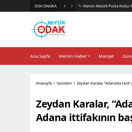
SON DAKİKA
Günlük Stil İçin Erkek Sneak
Ana Sayfa
Mersin Haber
Manşet
Gün
Anasayfa
Gündem
Zeydan Karalar, “Adana’da tarih y
Zeydan Karalar, “Ada
Adana ittifakının baş