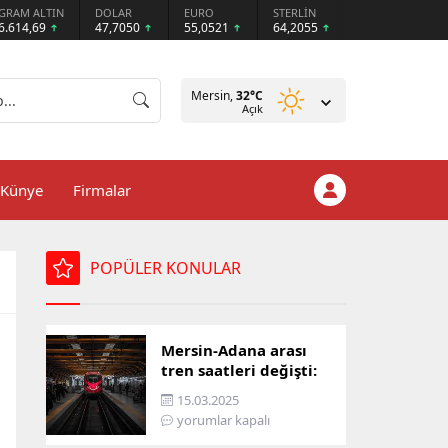
GRAM ALTIN
DOLAR
EURO
STERLİN
6.614,69
47,7050
55,0521
64,2055
Mersin,
32
°C
Açık
Künye
Firmalar
POPÜLER KONULAR
Mersin-Adana arası
tren saatleri değişti:
İşte yeni ulaşım listesi
15.03.2025
yorumlar kapalı