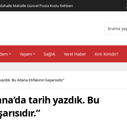
er Önerileri
dem
Yaşam
Sağlık
Yerel Haber
Kim Kimdir?
azdık. Bu Adana ittifakının başarısıdır.”
na’da tarih yazdık. Bu
arısıdır.”