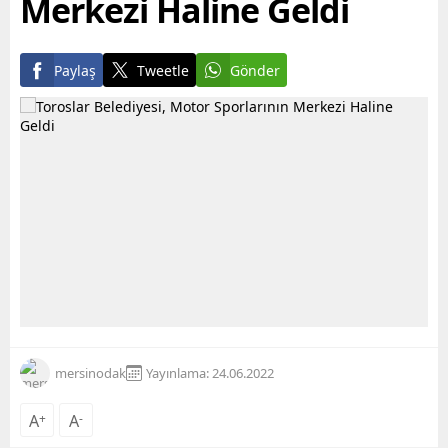
Merkezi Haline Geldi
Paylaş
Tweetle
Gönder
mersinodak
Yayınlama: 24.06.2022
A
+
A
-