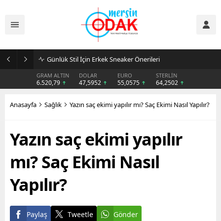
Günlük Stil İçin Erkek Sneaker Önerileri
GRAM ALTIN
DOLAR
EURO
STERLİN
6.520,79
47,5952
55,0575
64,2502
Anasayfa
Sağlık
Yazın saç ekimi yapılır mı? Saç Ekimi Nasıl Yapılır?
Yazın saç ekimi yapılır
mı? Saç Ekimi Nasıl
Yapılır?
Paylaş
Tweetle
Gönder