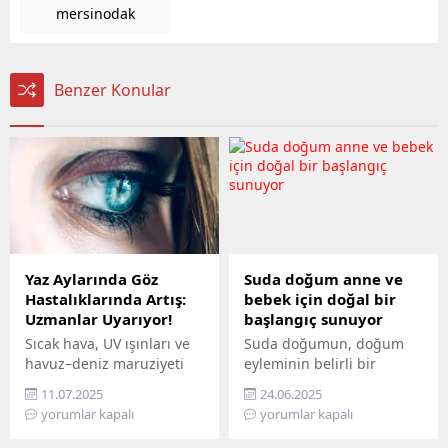
mersinodak
Benzer Konular
Yaz Aylarında Göz
Suda doğum anne ve
Hastalıklarında Artış:
bebek için doğal bir
Uzmanlar Uyarıyor!
başlangıç sunuyor
Sıcak hava, UV ışınları ve
Suda doğumun, doğum
havuz–deniz maruziyeti
eyleminin belirli bir
yaz döneminde göz
aşamasından itibaren
11.07.2025
24.06.2025
sağlığını tehdit ediyor.
annenin, özel hazırlanmış
yorumlar kapalı
yorumlar kapalı
Uzmanlar dikkat edilmesi
ve hijyen standartlarına
gerekenleri paylaşıyor. Yaz
uygun sıcak su havuzuna