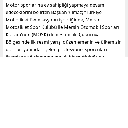
Motor sporlarına ev sahipliği yapmaya devam
edeceklerini belirten Başkan Yılmaz; “Türkiye
Motosiklet Federasyonu işbirliğinde, Mersin
Motosiklet Spor Kulübü ile Mersin Otomobil Sporları
Kulübü’nün (MOSK) de desteği ile Çukurova
Bölgesinde ilk resmi yarışı düzenlemenin ve ülkemizin
dört bir yanından gelen profesyonel sporcuları
ilçemizde ağırlamanın büyük bir mutluluğunu
yaşadık. Bundan sonraki hedefimiz, uluslararası
müsabakalara ev sahipliği yapmak. Bizleri plaket ile
onurlandıran Türkiye Motosiklet Federasyonu
Başkanı Sayın Bekir Yunus Uçar ile değerli yönetim
kurulu üyelerine teşekkür ediyorum” diye konuştu.
“Yarışlar, Türkiye’de Büyük Ses Getirdi”
Türkiye Motosiklet Federasyonu Yönetim Kurulu Üyesi
Ganim Umu ve Mersin İl Temsilcisi Yusuf Güder de