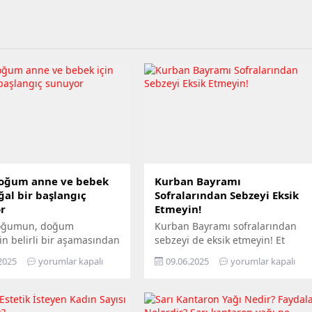
oğum anne ve bebek
Kurban Bayramı
ğal bir başlangıç
Sofralarından Sebzeyi Eksik
r
Etmeyin!
oğumun, doğum
Kurban Bayramı sofralarından
in belirli bir aşamasından
sebzeyi de eksik etmeyin! Et
 annenin, özel
ağırlıklı beslenmenin zararlı
2025
yorumlar kapalı
09.06.2025
yorumlar kapalı
nmış ve hijyen
olabileceğini belirten uzmanlar
tlarına uygun sıcak su
uyardı. Kurban Bayramı’nda et
a alınarak doğumun bu
tüketiminin ön planda olduğunu
 gerçekleşmesini
belirten uzmanlar, bu durumun