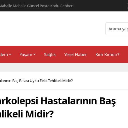
er Önerileri
dem
Yaşam
Sağlık
Yerel Haber
Kim Kimdir?
arının Baş Belası Uyku Felci Tehlikeli Midir?
rkolepsi Hastalarının Baş
likeli Midir?