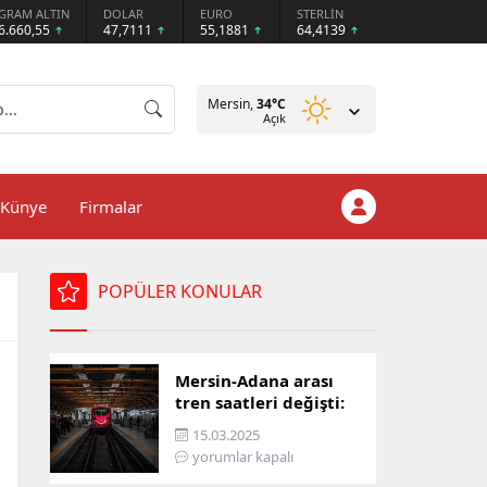
GRAM ALTIN
DOLAR
EURO
STERLİN
6.660,55
47,7111
55,1881
64,4139
Mersin,
34
°C
Açık
Künye
Firmalar
POPÜLER KONULAR
Mersin-Adana arası
tren saatleri değişti:
İşte yeni ulaşım listesi
15.03.2025
yorumlar kapalı