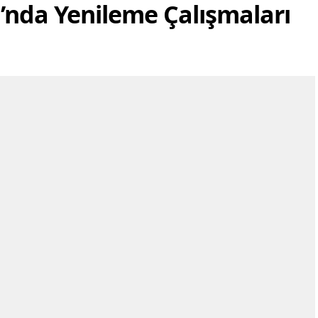
ı’nda Yenileme Çalışmaları
alanları...