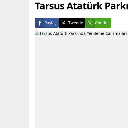
Tarsus Atatürk Park
Paylaş
Tweetle
Gönder