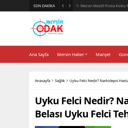
SON DAKİKA
Günlük Stil İçin Erkek Sneak
Ana Sayfa
Mersin Haber
Manşet
Gün
Anasayfa
Sağlık
Uyku Felci Nedir? Narkolepsi Hastal
Uyku Felci Nedir? Na
Belası Uyku Felci Teh