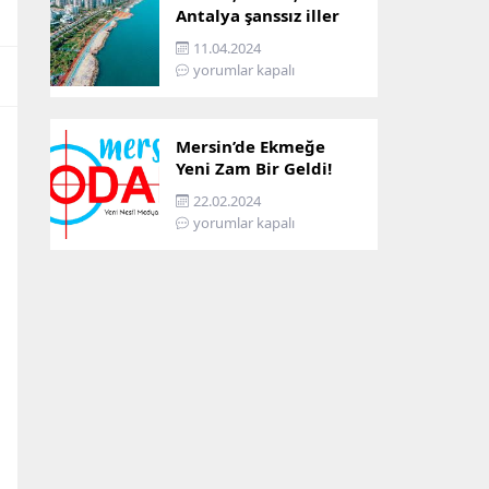
Antalya şanssız iller
arasına girdi: İşte
11.04.2024
sebebi…
yorumlar kapalı
Mersin’de Ekmeğe
Yeni Zam Bir Geldi!
İşte Mersin’in Zamlı
22.02.2024
Ekmek Fiyatı!
yorumlar kapalı