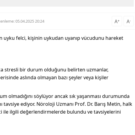
A
+
A
-
enleme: 05.04.2025 20:24
n uyku felci, kişinin uykudan uyanıp vücudunu hareket
kça stresli bir durum olduğunu belirten uzmanlar,
erisinde aslında olmayan bazı şeyler veya kişiler
 durum olmadığını söylüyor ancak sık yaşanması durumunda
avsiye ediyor. Nöroloji Uzmanı Prof. Dr. Barış Metin, halk
 ile ilgili değerlendirmelerde bulundu ve tavsiyelerini