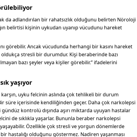
rülebiliyor
k da adlandırılan bir rahatsızlık olduğunu belirten Nöroloji
ığın belirtisi kişinin uykudan uyanıp vücudunu hareket
fını görebilir. Ancak vücudunda herhangi bir kasını hareket
en oldukça stresli bir durumdur. Kişi beraberinde bazı
mayan bazı şeyler veya kişiler görebilir.” ifadelerini
sık yaşıyor
karşın, uyku felcinin aslında çok tehlikeli bir durum
Bir süre içerisinde kendiliğinden geçer. Daha çok narkolepsi
ni gündüz kontrolü dışında aşırı miktarda uyuyan hastalar
elcini de sıklıkla yaşarlar. Bununla beraber narkolepsi
i yaşayabilir. Özellikle çok stresli ve yorgun dönemlerde
i bir hastalığı olduğunu göstermez. Nadiren yaşanması