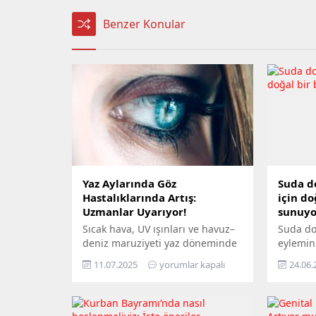
Benzer Konular
Yaz Aylarında Göz
Suda d
Hastalıklarında Artış:
için do
Uzmanlar Uyarıyor!
sunuyo
Sıcak hava, UV ışınları ve havuz–
Suda d
deniz maruziyeti yaz döneminde
eylemin
göz sağlığını tehdit ediyor.
itibaren
11.07.2025
yorumlar kapalı
24.06.
Uzmanlar dikkat edilmesi
hazırla
gerekenleri paylaşıyor. Yaz
standar
aylarıyla birlikte göz hastalıkları
havuzun
sıklığında artış yaşanıyor. Polen,
ortamda