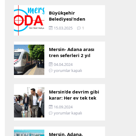
Büyükşehir
Belediyesi’nden
Mersin ve Adana arası
15.03.2025
1
ulaşım başladı
Mersin- Adana arası
tren seferleri 2 yıl
boyunca
04.04.2024
çalışmayacak
yorumlar kapalı
Mersin’de devrim gibi
karar: Her ev tek tek
incelenecek!
16.09.2024
yorumlar kapalı
Mersin, Adana,