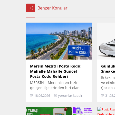
Benzer Konular
Mersin Mezitli Posta Kodu:
Günlük 
Mahalle Mahalle Güncel
Sneake
Posta Kodu Rehberi
Erkek m
MERSİN – Mersin’in en hızlı
ve etkil
gelişen ilçelerinden biri olan
Çok da 
Mezitli, artan nüfusu ve büyüyen
geçmişt
18.06.2026
yorumlar kapalı
31.03.
yerleşim alanlarıyla dikkat
salonla
çekiyor. Resmi işlemlerden kargo
veya yoğ
gönderilerine, e-ticaretten adres
tercih e
kayıtlarına kadar birçok alanda
günümüz