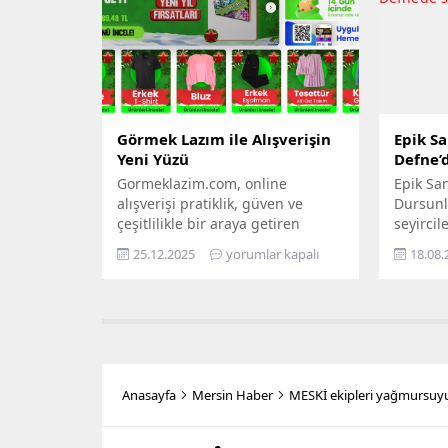
doğru posta kodunun
modern 
kullanılması büyük önem taşıyor.
yerleşti
Vatandaşlar tarafından sıkça
estetiğ
araştırılan “Mersin Mezitli posta
arayan 
kodu” konusu için güncel bilgileri
taleple
derledik. Akdeniz kıyısında...
şekillend
Görmek Lazım ile Alışverişin
Epik Sa
Yeni Yüzü
Defne’d
Gormeklazim.com, online
Epik San
alışverişi pratiklik, güven ve
Dursunl
çeşitlilikle bir araya getiren
seyircil
modern bir e-ticaret
şair Na
25.12.2025
yorumlar kapalı
18.08.
platformudur. Görmek Lazım
dizeleri
markası altında hizmet veren
hazırla
site; moda, ev & yaşam, kişisel
Dursunl
bakım ve farklı ihtiyaçlara yönelik
sahnelen
ürün gruplarını tek merkezde
yoğun il
buluşturur. Kullanıcı dostu
mahalle 
altyapısı sayesinde aranan ürüne
özlemini
Anasayfa
Mersin Haber
MESKİ ekipleri yağmursuyu 
hızlı erişim sunan
Oyun, E
Gormeklazim.com, güvenli
Genel S
ödeme seçenekleri, ücretsiz...
Altunöz 