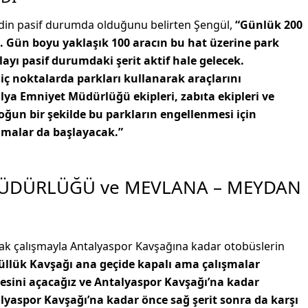
ridin pasif durumda olduğunu belirten Şengül,
“Günlük 200
tı. Gün boyu yaklaşık 100 aracın bu hat üzerine park
yı pasif durumdaki şerit aktif hale gelecek.
iç noktalarda parkları kullanarak araçlarını
ya Emniyet Müdürlüğü ekipleri, zabıta ekipleri ve
ğun bir şekilde bu parkların engellenmesi için
lamalar da başlayacak.”
MÜDÜRLÜĞÜ ve MEVLANA – MEYDAN
cak çalışmayla Antalyaspor Kavşağına kadar otobüslerin
üllük Kavşağı ana geçide kapalı ama çalışmalar
desini açacağız ve Antalyaspor Kavşağı’na kadar
alyaspor Kavşağı’na kadar önce sağ şerit sonra da karşı