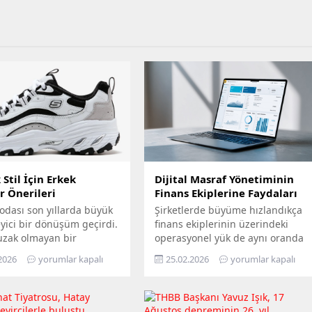
Stil İçin Erkek
Dijital Masraf Yönetiminin
r Önerileri
Finans Ekiplerine Faydaları
odası son yıllarda büyük
Şirketlerde büyüme hızlandıkça
eyici bir dönüşüm geçirdi.
finans ekiplerinin üzerindeki
uzak olmayan bir
operasyonel yük de aynı oranda
e sadece spor
artar. Özellikle masraf süreçleri;
2026
yorumlar kapalı
25.02.2026
yorumlar kapalı
rında, antrenmanlarda
fiş toplama, belge kontrolü, onay
un fiziksel aktivitelerde
takibi, muhasebeleştirme ve
dilen ayakkabılar,
raporlama gibi birçok adımı
de günlük giyimin ve
içerdiği için zaman kaybına en