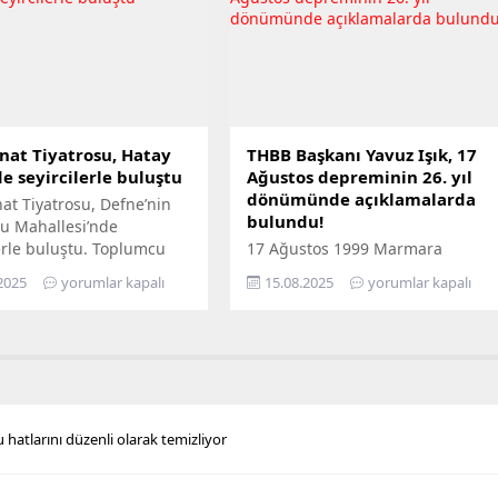
tarzın tam merkezine
açık alanlardan biridir.
. Bu evrim, konfor ve
Geleneksel yöntemlerle
in mükemmel birleşimini
yürütülen masraf yönetimi,
erkeklerin değişen
finans ekiplerini stratejik işlerden
ri doğrultusunda
uzaklaştırabilir ve ekiplerin
i. Artık...
büyük bölümünü manuel...
nat Tiyatrosu, Hatay
THBB Başkanı Yavuz Işık, 17
e seyircilerle buluştu
Ağustos depreminin 26. yıl
dönümünde açıklamalarda
at Tiyatrosu, Defne’nin
bulundu!
u Mahallesi’nde
erle buluştu. Toplumcu
17 Ağustos 1999 Marmara
zım Hikmet’in
Depremi’nin 26. yıl dönümünde
2025
yorumlar kapalı
15.08.2025
yorumlar kapalı
nden yola çıkarak
açıklamada bulunan Türkiye
nan “Nazım” adlı oyun,
Hazır Beton Birliği Başkanı Yavuz
u Defne Evi’nde
Işık, deprem kuşağında yer alan
di. Tiyatro severlerin
Türkiye’de yapı güvenliğinin
gi gösterdiği oyun,
yaşamsal bir zorunluluk
sakinlerinin kültür-sanat
olduğuna dikkat çekerek
 bir kez daha giderdi.
“Özellikle 2000 yılı öncesinde inş
hatlarını düzenli olarak temizliyor
pik Sanat Tiyatrosu’nun
edilmiş yapıların büyük
anat Yönetmeni Gökhan
bölümünün güncel
tarafından yazılıp
yönetmeliklere uygun olmadığı,