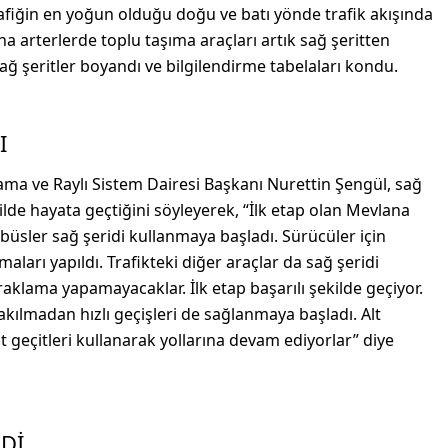
rafiğin en yoğun olduğu doğu ve batı yönde trafik akışında
a arterlerde toplu taşıma araçları artık sağ şeritten
ağ şeritler boyandı ve bilgilendirme tabelaları kondu.
I
ama ve Raylı Sistem Dairesi Başkanı Nurettin Şengül, sağ
kilde hayata geçtiğini söyleyerek, “İlk etap olan Mevlana
üsler sağ şeridi kullanmaya başladı. Sürücüler için
maları yapıldı. Trafikteki diğer araçlar da sağ şeridi
raklama yapamayacaklar. İlk etap başarılı şekilde geçiyor.
takılmadan hızlı geçişleri de sağlanmaya başladı. Alt
üst geçitleri kullanarak yollarına devam ediyorlar” diye
LDİ