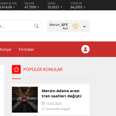
GRAM ALTIN
DOLAR
EURO
STERLİN
6.614,69
47,7050
55,0521
64,2055
Mersin,
32
°C
Açık
Künye
Firmalar
POPÜLER KONULAR
Mersin-Adana arası
tren saatleri değişti:
İşte yeni ulaşım listesi
15.03.2025
yorumlar kapalı