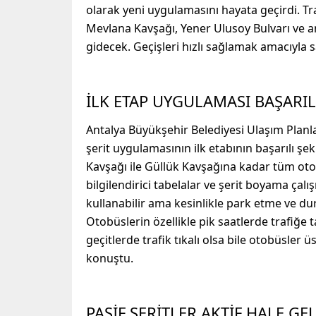
olarak yeni uygulamasını hayata geçirdi. T
Mevlana Kavşağı, Yener Ulusoy Bulvarı ve an
gidecek. Geçişleri hızlı sağlamak amacıyla s
İLK ETAP UYGULAMASI BAŞARIL
Antalya Büyükşehir Belediyesi Ulaşım Planl
şerit uygulamasının ilk etabının başarılı şe
Kavşağı ile Güllük Kavşağına kadar tüm otob
bilgilendirici tabelalar ve şerit boyama çalış
kullanabilir ama kesinlikle park etme ve du
Otobüslerin özellikle pik saatlerde trafiğe 
geçitlerde trafik tıkalı olsa bile otobüsler 
konuştu.
PASİF ŞERİTLER AKTİF HALE GE