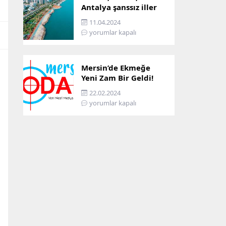
Antalya şanssız iller
arasına girdi: İşte
11.04.2024
sebebi…
yorumlar kapalı
Mersin’de Ekmeğe
Yeni Zam Bir Geldi!
İşte Mersin’in Zamlı
22.02.2024
Ekmek Fiyatı!
yorumlar kapalı