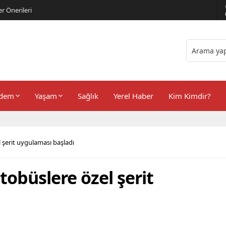
er Önerileri
dem
Yaşam
Sağlık
Yerel Haber
Kim Kimdir?
l şerit uygulaması başladı
tobüslere özel şerit