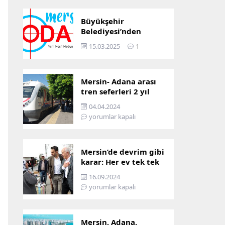
Büyükşehir
Belediyesi’nden
Mersin ve Adana arası
15.03.2025
1
ulaşım başladı
Mersin- Adana arası
tren seferleri 2 yıl
boyunca
04.04.2024
çalışmayacak
yorumlar kapalı
Mersin’de devrim gibi
karar: Her ev tek tek
incelenecek!
16.09.2024
yorumlar kapalı
Mersin, Adana,