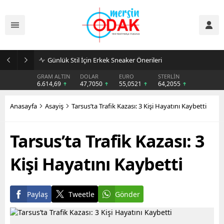
Günlük Stil İçin Erkek Sneaker Önerileri
GRAM ALTIN
DOLAR
EURO
STERLİN
6.614,69
47,7050
55,0521
64,2055
Anasayfa
Asayiş
Tarsus’ta Trafik Kazası: 3 Kişi Hayatını Kaybetti
Tarsus’ta Trafik Kazası: 3
Kişi Hayatını Kaybetti
Paylaş
Tweetle
Gönder