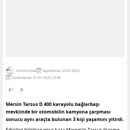
mersinodak
Yayınlama: 22.07.2022
Düzenleme: 01.07.2025 23:46
A
+
A
-
Mersin Tarsus D 400 karayolu bağlarbaşı
mevkiinde bir otomobilin kamyona çarpması
sonucu aynı araçta bulunan 3 kişi yaşamını yitirdi.
Edinilen bilgilere göre kaza Mersin’in Tarsus ilçesine