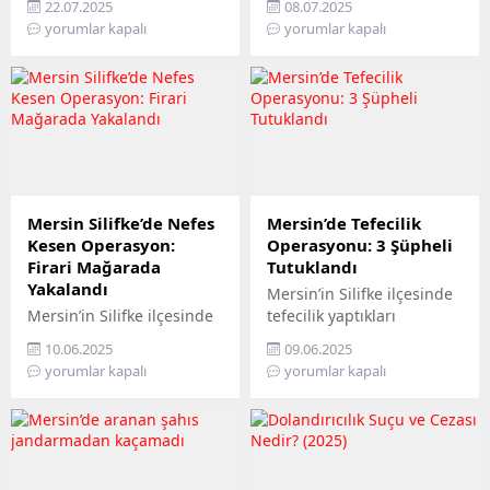
22.07.2025
08.07.2025
genelinde siber suçlara
Emniyet Müdürlüğü
yorumlar kapalı
yorumlar kapalı
karşı yürütülen
Asayiş Şube Müdürlüğü
operasyonlarda önemli bir
ekipleri, Haziran 2025
başarıya imza atıldığını
boyunca yürüttükleri
duyurdu. Bakan
kararlı çalışmalarla toplam
Yerlikaya’nın sosyal medya
1718 aranan şahsı
üzerinden yaptığı
yakalayarak adalete teslim
açıklamaya göre, son 5
etti. Aralarında çok sayıda
günde 17 il merkezli
ağır suçtan kesinleşmiş
gerçekleştirilen
hapis cezası bulunan
Mersin Silifke’de Nefes
Mersin’de Tefecilik
operasyonlarda 179
hükümlülerin de yer aldığı
Kesen Operasyon:
Operasyonu: 3 Şüpheli
şüpheli gözaltına alındı,
bu operasyon, Mersin’de
Firari Mağarada
Tutuklandı
bunlardan 46’sı
huzur ve güven ortamının
Yakalandı
Mersin’in Silifke ilçesinde
tutuklandı. Siber Suçlara
sağlanmasında önemli...
Mersin’in Silifke ilçesinde
tefecilik yaptıkları
Darbe: Bahis,
hakkında 17 yıl 3 ay
belirlenen 3 kişi jandarma
Dolandırıcılık ve Çocuk
10.06.2025
09.06.2025
kesinleşmiş hapis cezası
ekiplerinin operasyonuyla
Müstehcenliği Odağında
yorumlar kapalı
yorumlar kapalı
bulunan firari şahıs,
yakalandı. Şüpheliler
Operasyonlar,...
mağarada saklanırken
tutuklanarak cezaevine
yakalandı. Emniyet
gönderildi. 🔸 Silifke’de
ekipleri zorlu arazide
Jandarmadan Eş Zamanlı
operasyonu başarıyla
Operasyon Mersin İl