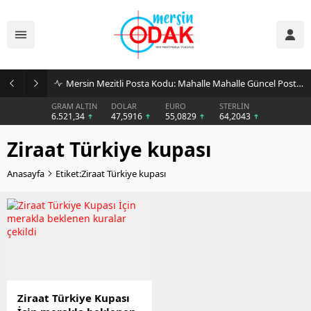
Mersin Mezitli Posta Kodu: Mahalle Mahalle Güncel Posta Kodu Rehberi
GRAM ALTIN
DOLAR
EURO
STERLİN
6.521,34
47,5916
55,0829
64,2043
Ziraat Türkiye kupası
Anasayfa
Etiket:Ziraat Türkiye kupası
Ziraat Türkiye Kupası