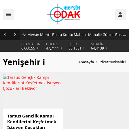
Mersin Mezitli Posta Kodu: Mahalle Mahalle Güncel Posta Kodu Rehberi
GRAM ALTIN
DOLAR
EURO
STERLİN
6.660,55
47,7111
55,1881
64,4139
Yenişehir i
Anasayfa
Etiket:Yenişehir i
Tarsus Gençlik Kampı
Kendilerini Keşfetmek
İsteyen Çocukları