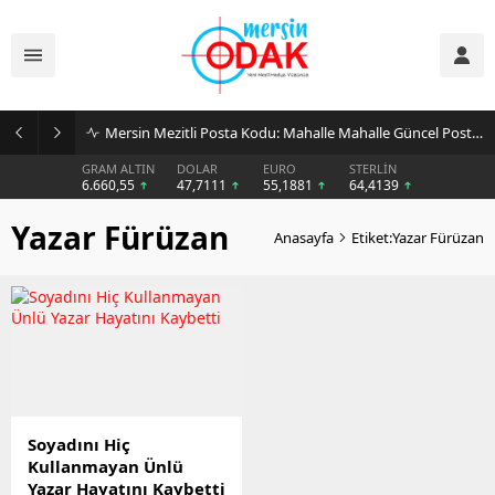
Mersin Mezitli Posta Kodu: Mahalle Mahalle Güncel Posta Kodu Rehberi
GRAM ALTIN
DOLAR
EURO
STERLİN
6.660,55
47,7111
55,1881
64,4139
Yazar Fürüzan
Anasayfa
Etiket:Yazar Fürüzan
Soyadını Hiç
Kullanmayan Ünlü
Yazar Hayatını Kaybetti