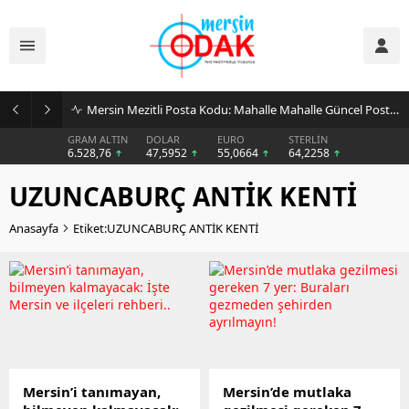
Mersin Mezitli Posta Kodu: Mahalle Mahalle Güncel Posta Kodu Rehberi
GRAM ALTIN
DOLAR
EURO
STERLİN
6.528,76
47,5952
55,0664
64,2258
UZUNCABURÇ ANTİK KENTİ
Anasayfa
Etiket:UZUNCABURÇ ANTİK KENTİ
Mersin’i tanımayan,
Mersin’de mutlaka