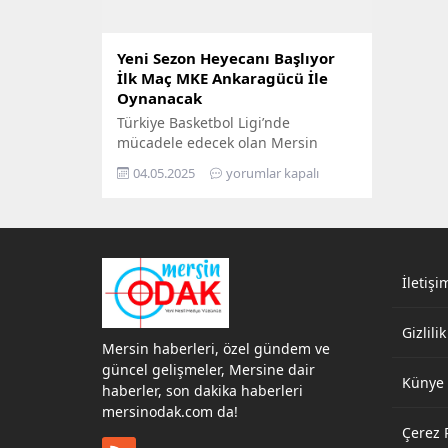
Yeni Sezon Heyecanı Başlıyor
İlk Maç MKE Ankaragücü İle
Oynanacak
Türkiye Basketbol Ligi’nde
mücadele edecek olan Mersin
Büyükşehir Belediyesi Spor Kulübü
04.05.2025
yorumlar kapalı
(MSK) Erkek Basketbol Takımı,
sezonun ilk maçını MKE
Ankaragücü ile oynayacak. 16 Eylül
Cumartesi günü saat 16.30’da Edip
Buran Spor Salonu’nda oynanacak
maç için oldukça iddialı olan ekibin
İletişi
amacı, Süper Lig’e çıkmak. Ekip,
Mersinli sporseverlerin de maçlara
Gizlilik
katılarak, kendilerine destek...
Mersin haberleri, özel gündem ve
güncel gelişmeler, Mersine dair
Künye
haberler, son dakika haberleri
mersinodak.com da!
Çerez P