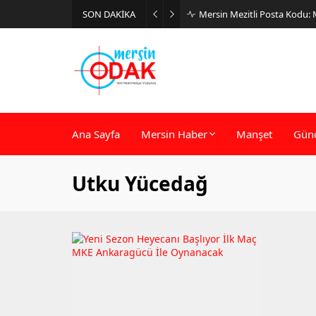
SON DAKİKA
Mersin Mezitli Posta Kodu:
Ana Sayfa
Mersin Haber
Manşet
Gün
Utku Yücedağ