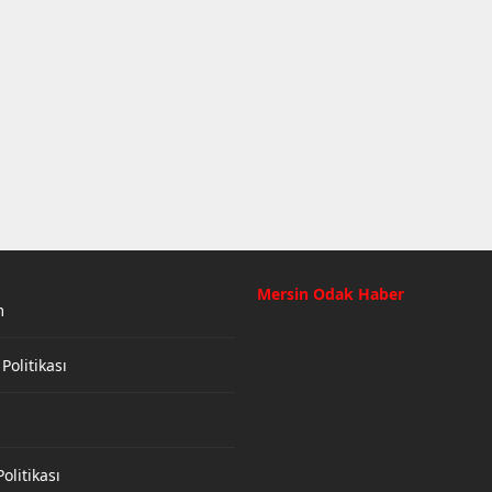
Mersin Odak Haber
m
 Politikası
olitikası