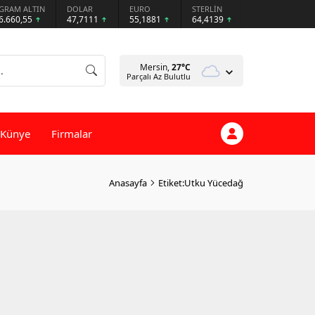
GRAM ALTIN
DOLAR
EURO
STERLİN
6.660,55
47,7111
55,1881
64,4139
Mersin,
27
°C
Parçalı Az Bulutlu
Künye
Firmalar
Anasayfa
Etiket:Utku Yücedağ