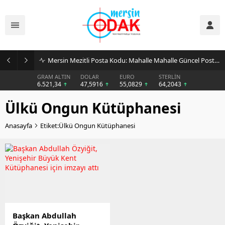
Mersin Mezitli Posta Kodu: Mahalle Mahalle Güncel Posta Kodu Rehberi
GRAM ALTIN
DOLAR
EURO
STERLİN
6.521,34
47,5916
55,0829
64,2043
Ülkü Ongun Kütüphanesi
Anasayfa
Etiket:Ülkü Ongun Kütüphanesi
Başkan Abdullah