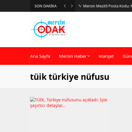
SON DAKİKA
Mersin Mezitli Posta Kodu:
Ana Sayfa
Mersin Haber
Manşet
Gün
tüik türkiye nüfusu