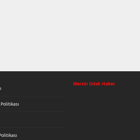
Mersin Odak Haber
m
 Politikası
olitikası