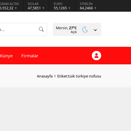
GRAM ALTIN
DOLAR
EURO
STERLİN
6.552,32
47,5851
55,1265
64,2466
Mersin,
27
°C
Açık
Künye
Firmalar
Anasayfa
Etiket:tüik türkiye nüfusu