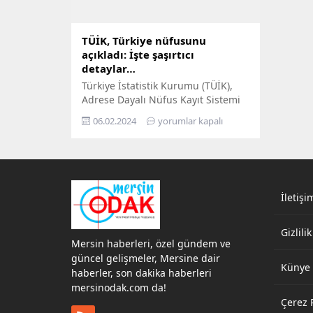
TÜİK, Türkiye nüfusunu
açıkladı: İşte şaşırtıcı
detaylar…
Türkiye İstatistik Kurumu (TÜİK),
Adrese Dayalı Nüfus Kayıt Sistemi
Sonuçları’nı açıkladı. Türkiye’de
06.02.2024
yorumlar kapalı
ikamet eden nüfus, 31 Aralık 2023
tarihi itibarıyla bir önceki yıla göre
92 bin 824 kişi artarak 85 milyon
372 bin 377 kişi oldu. Erkek nüfus
42 milyon 734 bin 71 kişi olurken,
kadın nüfus 42 milyon 638...
İletişi
Gizlilik
Mersin haberleri, özel gündem ve
güncel gelişmeler, Mersine dair
Künye
haberler, son dakika haberleri
mersinodak.com da!
Çerez P