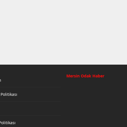
Mersin Odak Haber
m
 Politikası
olitikası