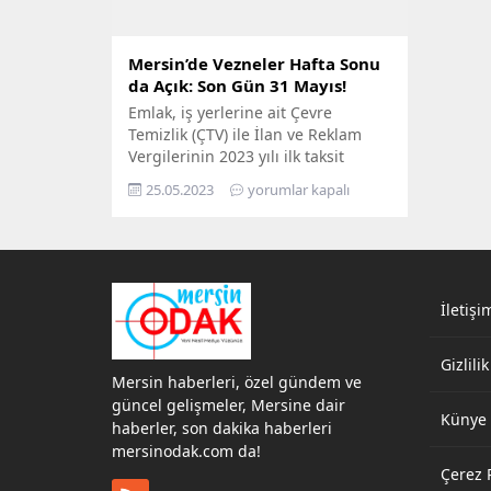
Mersin’de Vezneler Hafta Sonu
da Açık: Son Gün 31 Mayıs!
Emlak, iş yerlerine ait Çevre
Temizlik (ÇTV) ile İlan ve Reklam
Vergilerinin 2023 yılı ilk taksit
ödemeleri; 31 Mayıs 2023
25.05.2023
yorumlar kapalı
Çarşamba günü sona erecek.
Toroslar Belediyesi, vergilerinin ilk
taksitini yatırmak isteyen
mükellefler için belediye
veznelerini bu hafta sonu açık
tutacak. Toroslar Belediyesinin ana
İletişi
hizmet binasındaki tahsilat veznesi;
vatandaşların vergi ödemelerini...
Gizlilik
Mersin haberleri, özel gündem ve
güncel gelişmeler, Mersine dair
Künye
haberler, son dakika haberleri
mersinodak.com da!
Çerez P