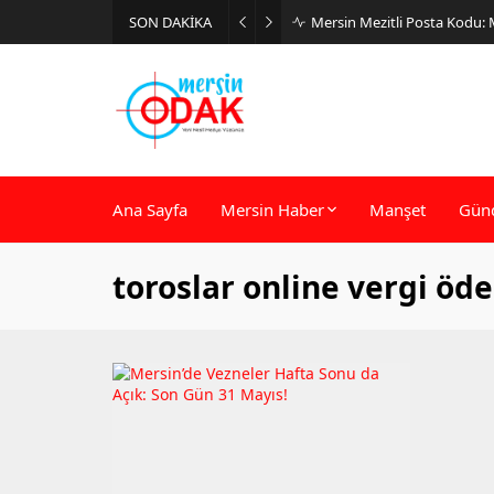
SON DAKİKA
Mersin Mezitli Posta Kodu:
Ana Sayfa
Mersin Haber
Manşet
Gün
toroslar online vergi öd