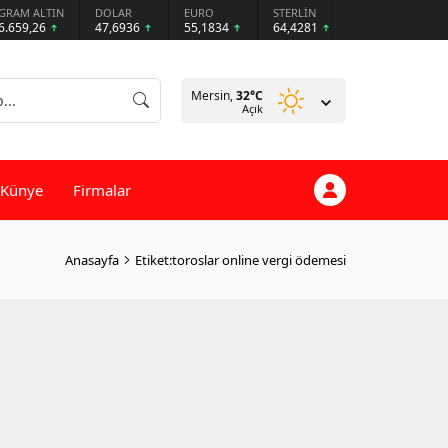
GRAM ALTIN
DOLAR
EURO
STERLİN
6.659,26
47,6936
55,1834
64,4281
Mersin,
32
°C
Açık
Künye
Firmalar
Anasayfa
Etiket:toroslar online vergi ödemesi