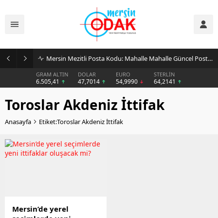
Mersin Mezitli Posta Kodu: Mahalle Mahalle Güncel Posta Kodu Rehberi
GRAM ALTIN
DOLAR
EURO
STERLİN
6.505,41
47,7014
54,9990
64,2141
Toroslar Akdeniz İttifak
Anasayfa
Etiket:Toroslar Akdeniz İttifak
Mersin’de yerel