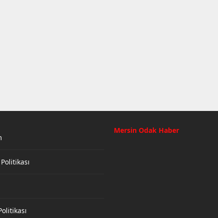
Mersin Odak Haber
m
 Politikası
olitikası