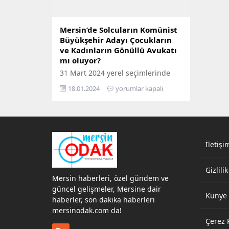
Mersin’de Solcuların Komünist
Büyükşehir Adayı Çocukların
ve Kadınların Gönüllü Avukatı
mı oluyor?
31 Mart 2024 yerel seçimlerinde
CHP Adayı Vahap Seçer ve MHP
18.01.2024
yorumlar kapalı
Adayı olarak Serdar Soydan
açıklanmasından sonra gözler
diğer partilerinin adaylarının
açıklanmasına çevrildi. Mersin’de
sol, devrimci, demokrat ve
komünist kesmin adayı ise
İletişi
edindiğimiz kulis bilgilerine göre
Avukat Derya Demir’in olacağı
Gizlilik
bilgisine ulaştık. KADINLARIN VE
Mersin haberleri, özel gündem ve
ÇOCUKLARIN GÖNÜLLÜ SESİ
güncel gelişmeler, Mersine dair
Türkiye Komünist Partisi...
Künye
haberler, son dakika haberleri
mersinodak.com da!
Çerez P