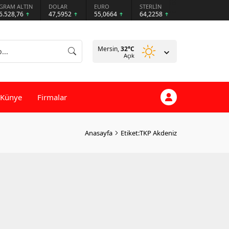
GRAM ALTIN
DOLAR
EURO
STERLİN
6.528,76
47,5952
55,0664
64,2258
Mersin,
32
°C
Açık
Künye
Firmalar
Anasayfa
Etiket:TKP Akdeniz