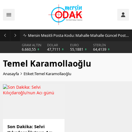
Mersin Mezitli Posta Kodu: Mahalle Mahalle Güncel Posta Kodu Rehberi
GRAM ALTIN
DOLAR
EURO
STERLİN
6.660,55
47,7111
55,1881
64,4139
Temel Karamollaoğlu
Anasayfa
Etiket:Temel Karamollaoğlu
Son Dakika: Selvi