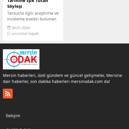
Tarihine Işık Tutan
Söyleşi
Tarsus’la ilgili araştırma ve
inceleme eseleri bulunan
Hikmet Öz’ün konuşmacı
06.01.2024
olarak katıldığı ve Tarsus
yorumlar kapalı
tarihinin ele alındığı
‘Tarih, Kültür ve Sanat
Sohbeti’ etkinliği
gerçekleştirildi
Mersin haberleri, özel gündem ve güncel gelişmeler, Mersine
dair haberler, son dakika haberleri mersinodak.com da!
İletişim