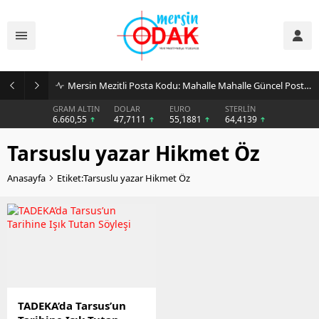
Mersin Mezitli Posta Kodu: Mahalle Mahalle Güncel Posta Kodu Rehberi
GRAM ALTIN
DOLAR
EURO
STERLİN
6.660,55
47,7111
55,1881
64,4139
Tarsuslu yazar Hikmet Öz
Anasayfa
Etiket:Tarsuslu yazar Hikmet Öz
TADEKA’da Tarsus’un