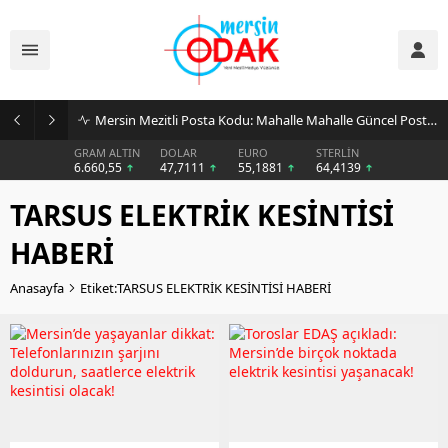
Mersin Mezitli Posta Kodu: Mahalle Mahalle Güncel Posta Kodu Rehberi
GRAM ALTIN
DOLAR
EURO
STERLİN
6.660,55
47,7111
55,1881
64,4139
TARSUS ELEKTRİK KESİNTİSİ
HABERİ
Anasayfa
Etiket:TARSUS ELEKTRİK KESİNTİSİ HABERİ