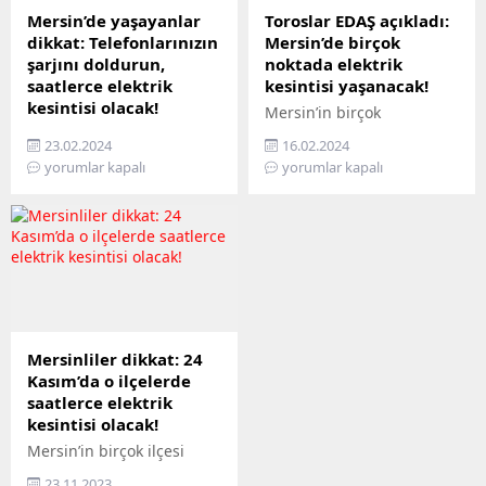
Mersin’de yaşayanlar
Toroslar EDAŞ açıkladı:
dikkat: Telefonlarınızın
Mersin’de birçok
şarjını doldurun,
noktada elektrik
saatlerce elektrik
kesintisi yaşanacak!
kesintisi olacak!
Mersin’in birçok
Son dakika Mersin elektrik
noktasında saatlerce
23.02.2024
16.02.2024
kesintisi haberleri...
sürecek elektrik kesintisi
yorumlar kapalı
yorumlar kapalı
Toroslar EDAŞ uzun bir
listesi kamuoyuyla
süredir Mersin’de planlı ve
paylaşıldı. . Bu yüzden
bakım çalışmasını
Mersin'in farklı ilçe ve
sürdürüyor. Bu kapsamda
mahallelerinde uzun
23 Şubat 2024 Cuma günü
süreli elektrik kesintileri
Mersin’de planlı ve bakım
yaşanacak. 17 Şubat
çalışması amaçlı elektrik
Cumartesi günü Mersin'de
kesintilerinin yapılacağı
elektrik kesintisi
ilçe ve mahalleler belli
yaşanacak yerler belli
Mersinliler dikkat: 24
oldu.
oldu.
Kasım’da o ilçelerde
saatlerce elektrik
kesintisi olacak!
Mersin’in birçok ilçesi
belirlenen tarih ve
23.11.2023