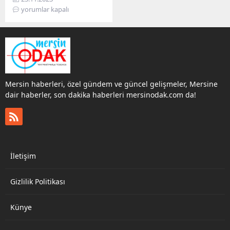
saatlerde, elektrik
yorumlar kapalı
kesintisinden etkilenecek.
24 Kasım 2023
tarihlerinde planlı elektrik
kesintisi uygulanacak
ilçelerin listesi ve
kesintinin ne kadar
süreceği hakkında bilgiyi
Mersin haberleri, özel gündem ve güncel gelişmeler, Mersine
paylaşıyoruz.
dair haberler, son dakika haberleri mersinodak.com da!
Vatandaşların bu süre
zarfında kesintiye
hazırlıklı olmaları ve
gerekli tedbirleri almaları
önem taşımaktadır.
Elektrik kesintilerini
İletişim
önceden öğrenmek
isteyen vatandaşlar
araştırma yaparak
Gizlilik Politikası
önlem...
Künye