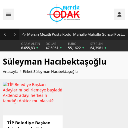
Mersin Mezitli Posta Kodu: Mahalle Mahalle Güncel Posta Kodu Rehberi
GRAM ALTIN
DOLAR
EURO
STERLİN
6.655,83
47,6961
55,1622
64,3981
Süleyman Hacıbektaşoğlu
Anasayfa
Etiket:Süleyman Hacıbektaşoğlu
TİP Belediye Başkan