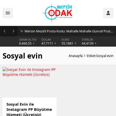
Mersin Mezitli Posta Kodu: Mahalle Mahalle Güncel Posta Kodu Rehberi
GRAM ALTIN
DOLAR
EURO
STERLİN
6.660,55
47,7111
55,1881
64,4139
Sosyal evin
Anasayfa
Etiket:Sosyal evin
Sosyal Evin ile
Instagram PP Büyütme
Hizmeti (Ücretsiz)