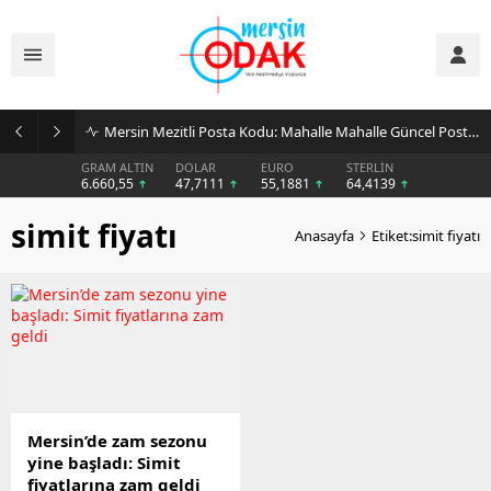
Mersin Mezitli Posta Kodu: Mahalle Mahalle Güncel Posta Kodu Rehberi
GRAM ALTIN
DOLAR
EURO
STERLİN
6.660,55
47,7111
55,1881
64,4139
simit fiyatı
Anasayfa
Etiket:simit fiyatı
Mersin’de zam sezonu
yine başladı: Simit
fiyatlarına zam geldi