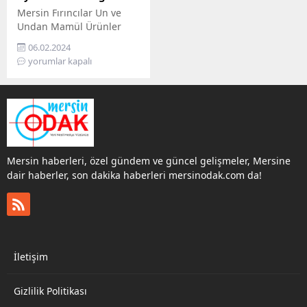
Mersin Fırıncılar Un ve
Undan Mamül Ürünler
İmalat ve Satıcıları Esnaf
06.02.2024
ve Sanatkarları Odası ve
yorumlar kapalı
Mersin Esnaf ve
Sanatkârları Odası
tarafından alınan kararla
90 gram simit fiyatı 10 TL
olarak belirlendi
Mersin haberleri, özel gündem ve güncel gelişmeler, Mersine
dair haberler, son dakika haberleri mersinodak.com da!
İletişim
Gizlilik Politikası