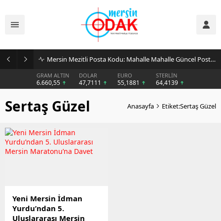
Mersin Mezitli Posta Kodu: Mahalle Mahalle Güncel Posta Kodu Rehberi
GRAM ALTIN
DOLAR
EURO
STERLİN
6.660,55
47,7111
55,1881
64,4139
Sertaş Güzel
Anasayfa
Etiket:Sertaş Güzel
Yeni Mersin İdman
Yurdu’ndan 5.
Uluslararası Mersin