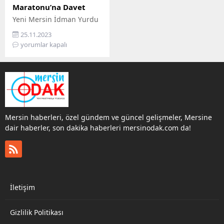
Maratonu’na Davet
Yeni Mersin İdman Yurdu
oyuncuları, Mersin
25.11.2023
Büyükşehir Belediyesi
yorumlar kapalı
tarafından düzenlenen ve
10 Aralık’ta koşulacak
olan ‘5. Uluslararası
Mersin Maratonu’na çağrı
yaparak, tüm sporcu ve
vatandaşları davet etti.
Üzerlerinde maraton
Mersin haberleri, özel gündem ve güncel gelişmeler, Mersine
tişörtleriyle antrenmana
dair haberler, son dakika haberleri mersinodak.com da!
çıkan kırmızı
lacivertliler, ‘Herkes Koşar
Mersin’e’ diyerek tüm
Mersinlileri 10 Aralık’ta
maraton koşmaya çağırdı.
Kentte düzenleyeceği en
İletişim
önemli
organizasyonlardan birine
ev...
Gizlilik Politikası